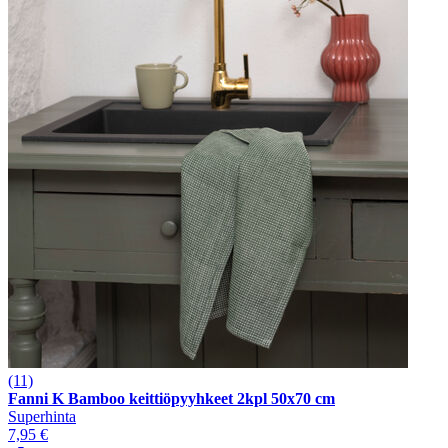
(11)
Fanni K Bamboo keittiöpyyhkeet 2kpl 50x70 cm
Superhinta
7,95 €