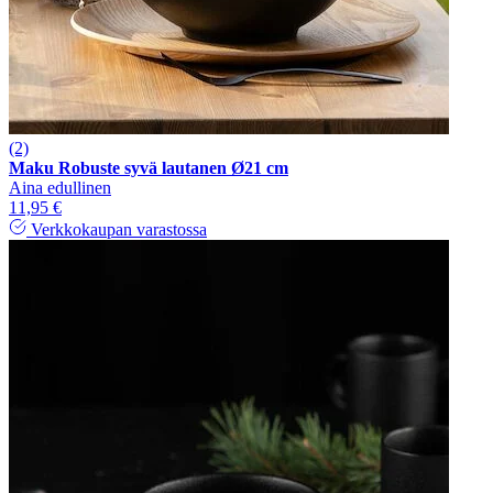
(2)
Maku Robuste syvä lautanen Ø21 cm
Aina edullinen
11,95 €
Verkkokaupan varastossa