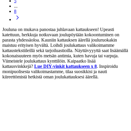
5
...
8
Jouluna on mukava panostaa juhlavaan kattaukseen! Upeasti
katettuun, herkkuja notkuvaan joulupöytään kokoontuminen on
parasta yhdessäoloa. Kauniin kattauksen äärellä jouluruokakin
maistuu erityisen hyvältä. Loihdi joulukattaus valikoimamme
kattaustekstiileillä sekä tarjoiluastioilla. Näyttävyyyttä saat lisäämällä
kokonaisuuteen myös metsän antimia, kuten havuja tai varpuja.
Viimeistele joulukattaus kynttilöin. Kaipaatko lisää
kattausvinkkejä?
Lue DIY-vinkit kattaukseen x 8
. Inspiroidu
monipuolisesta valikoimastamme, tilaa suosikkisi ja nauti
kiireettömistä hetkistä oman joulukattauksesi äärellä.