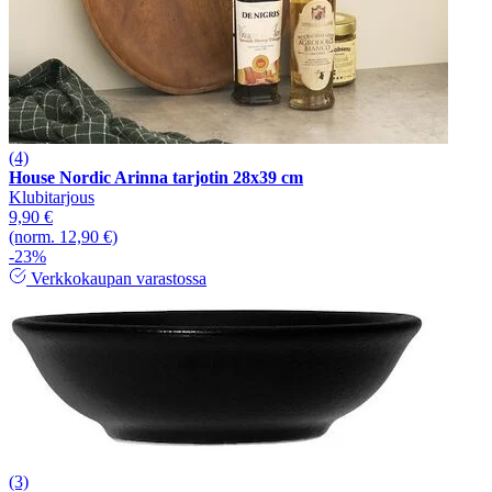
(4)
House Nordic Arinna tarjotin 28x39 cm
Klubitarjous
9,90 €
(norm. 12,90 €)
-23%
Verkkokaupan varastossa
(3)