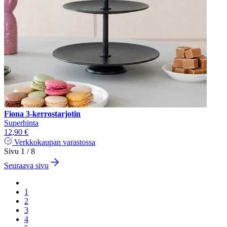
Fiona 3-kerrostarjotin
Superhinta
12,90 €
Verkkokaupan varastossa
Sivu 1 / 8
Seuraava sivu
1
2
3
4