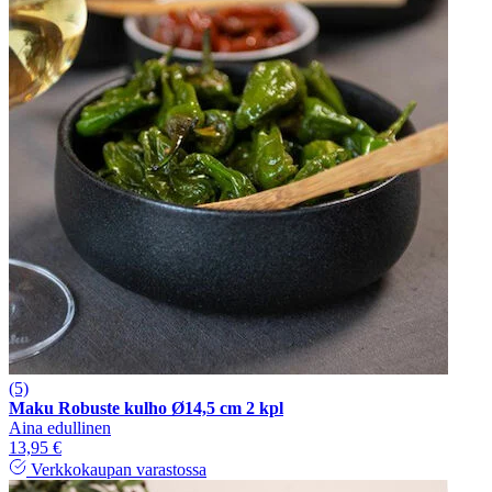
(5)
Maku Robuste kulho Ø14,5 cm 2 kpl
Aina edullinen
13,95 €
Verkkokaupan varastossa