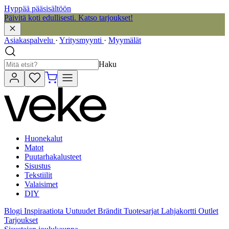
Hyppää pääsisältöön
Päivitä koti edullisesti. Katso tarjoukset!
Asiakaspalvelu
·
Yritysmyynti
·
Myymälät
Haku
Huonekalut
Matot
Puutarhakalusteet
Sisustus
Tekstiilit
Valaisimet
DIY
Blogi
Inspiraatiota
Uutuudet
Brändit
Tuotesarjat
Lahjakortti
Outlet
Tarjoukset