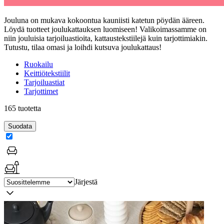
Jouluna on mukava kokoontua kauniisti katetun pöydän ääreen.
Löydä tuotteet joulukattauksen luomiseen! Valikoimassamme on
niin jouluisia tarjoiluastioita, kattaustekstiilejä kuin tarjottimiakin.
Tutustu, tilaa omasi ja loihdi kutsuva joulukattaus!
Ruokailu
Keittiötekstiilit
Tarjoiluastiat
Tarjottimet
165 tuotetta
Suodata
Järjestä