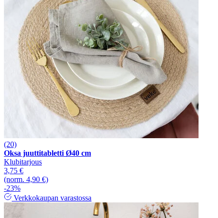
(20)
Oksa juuttitabletti Ø40 cm
Klubitarjous
3,75 €
(norm. 4,90 €)
-23%
Verkkokaupan varastossa