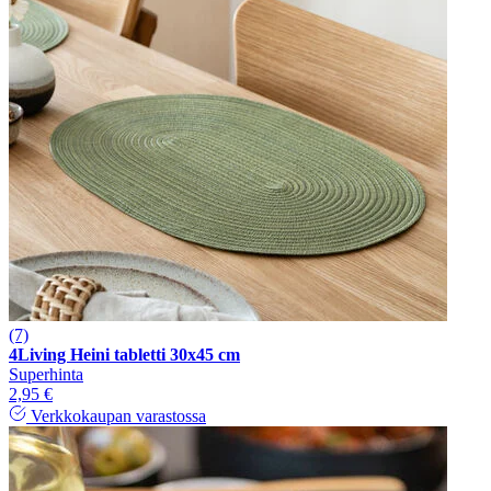
(7)
4Living Heini tabletti 30x45 cm
Superhinta
2,95 €
Verkkokaupan varastossa