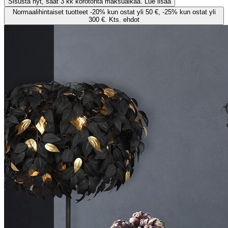
Sisusta nyt, saat 3 kk korotonta maksuaikaa. Lue lisää
Normaalihintaiset tuotteet -20% kun ostat yli 50 €, -25% kun ostat yli
300 €. Kts. ehdot