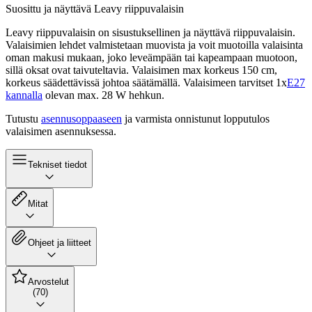
Suosittu ja näyttävä Leavy riippuvalaisin
Leavy riippuvalaisin on sisustuksellinen ja näyttävä riippuvalaisin.
Valaisimien lehdet valmistetaan muovista ja voit muotoilla valaisinta
oman makusi mukaan, joko leveämpään tai kapeampaan muotoon,
sillä oksat ovat taivuteltavia. Valaisimen max korkeus 150 cm,
korkeus säädettävissä johtoa säätämällä. Valaisimeen tarvitset 1x
E27
kannalla
olevan max. 28 W hehkun.
Tutustu
asennusoppaaseen
ja varmista onnistunut lopputulos
valaisimen asennuksessa.
Tekniset tiedot
Mitat
Ohjeet ja liitteet
Arvostelut
(70)