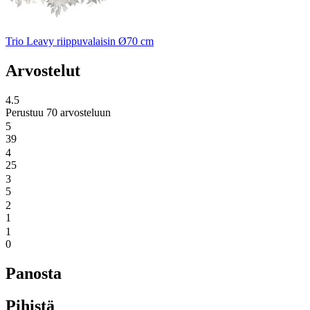
Trio Leavy riippuvalaisin Ø70 cm
Arvostelut
4.5
Perustuu 70 arvosteluun
5
39
4
25
3
5
2
1
1
0
Panosta
Pihistä