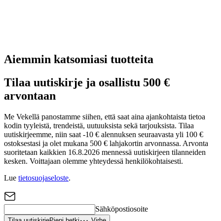
Aiemmin katsomiasi tuotteita
Tilaa uutiskirje ja osallistu 500 €
arvontaan
Me Vekellä panostamme siihen, että saat aina ajankohtaista tietoa
kodin tyyleistä, trendeistä, uutuuksista sekä tarjouksista. Tilaa
uutiskirjeemme, niin saat -10 € alennuksen seuraavasta yli 100 €
ostoksestasi ja olet mukana 500 € lahjakortin arvonnassa. Arvonta
suoritetaan kaikkien 16.8.2026 mennessä uutiskirjeen tilanneiden
kesken. Voittajaan olemme yhteydessä henkilökohtaisesti.
Lue
tietosuojaseloste
.
Sähköpostiosoite
Tilaa uutiskirje
Pieni hetki
Virhe