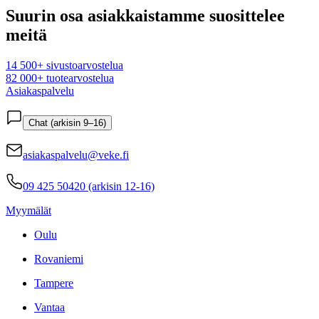
Suurin osa asiakkaistamme suosittelee
meitä
14 500+ sivustoarvostelua
82 000+ tuotearvostelua
Asiakaspalvelu
Chat (arkisin 9–16)
asiakaspalvelu@veke.fi
09 425 50420 (arkisin 12-16)
Myymälät
Oulu
Rovaniemi
Tampere
Vantaa