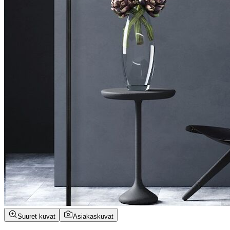
Suuret kuvat
Asiakaskuvat