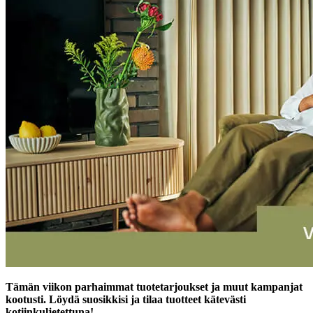
Tämän viikon parhaimmat tuotetarjoukset ja muut kampanjat
kootusti. Löydä suosikkisi ja tilaa tuotteet kätevästi
kotiinkuljetettuna!