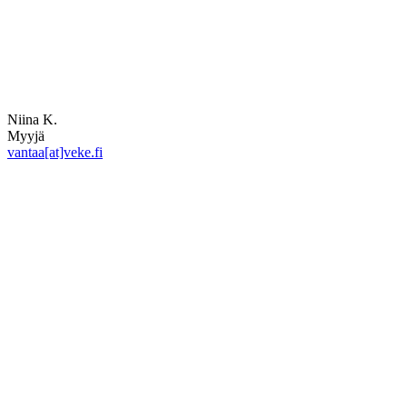
Niina K.
Myyjä
vantaa[at]veke.fi