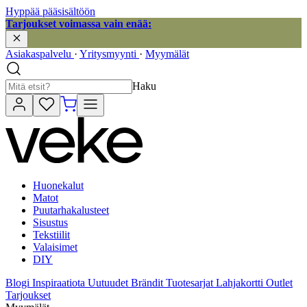
Hyppää pääsisältöön
Tarjoukset voimassa vain enää:
Asiakaspalvelu
·
Yritysmyynti
·
Myymälät
Haku
Huonekalut
Matot
Puutarhakalusteet
Sisustus
Tekstiilit
Valaisimet
DIY
Blogi
Inspiraatiota
Uutuudet
Brändit
Tuotesarjat
Lahjakortti
Outlet
Tarjoukset