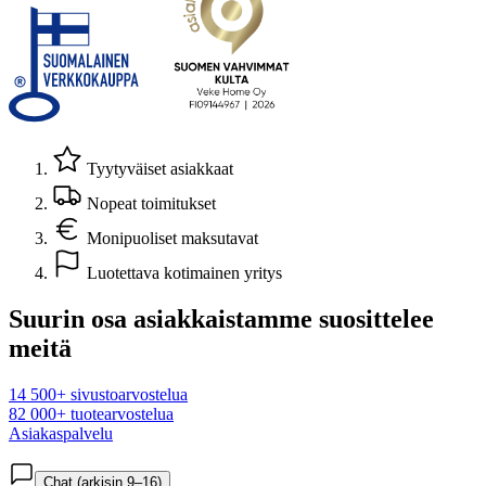
Tyytyväiset asiakkaat
Nopeat toimitukset
Monipuoliset maksutavat
Luotettava kotimainen yritys
Suurin osa asiakkaistamme suosittelee
meitä
14 500+ sivustoarvostelua
82 000+ tuotearvostelua
Asiakaspalvelu
Chat (arkisin 9–16)