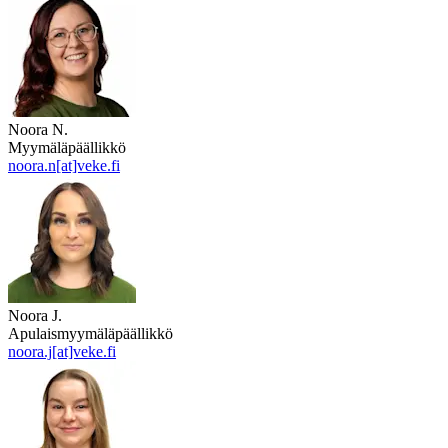
Noora N.
Myymäläpäällikkö
noora.n[at]veke.fi
Noora J.
Apulaismyymäläpäällikkö
noora.j[at]veke.fi