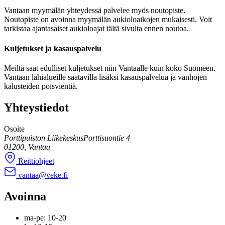
Vantaan myymälän yhteydessä palvelee myös noutopiste.
Noutopiste on avoinna myymälän aukioloaikojen mukaisesti. Voit
tarkistaa ajantasaiset aukioloajat tältä sivulta ennen noutoa.
Kuljetukset ja kasauspalvelu
Meiltä saat edulliset kuljetukset niin Vantaalle kuin koko Suomeen.
Vantaan lähialueille saatavilla lisäksi kasauspalvelua ja vanhojen
kalusteiden poisvientiä.
Yhteystiedot
Osoite
Porttipuiston Liikekeskus
Porttisuontie 4
01200, Vantaa
Reittiohjeet
vantaa@veke.fi
Avoinna
ma-pe: 10-20