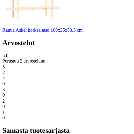
Ranua Askel korkea taso 100x35x53,5 cm
Arvostelut
5.0
Perustuu 2 arvosteluun
5
2
4
0
3
0
2
0
1
0
Samasta tuotesarjasta