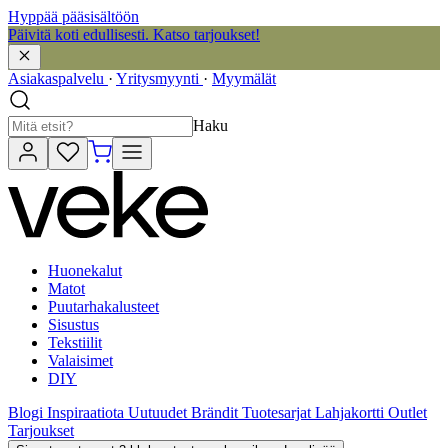
Hyppää pääsisältöön
Päivitä koti edullisesti. Katso tarjoukset!
Asiakaspalvelu
·
Yritysmyynti
·
Myymälät
Haku
Huonekalut
Matot
Puutarhakalusteet
Sisustus
Tekstiilit
Valaisimet
DIY
Blogi
Inspiraatiota
Uutuudet
Brändit
Tuotesarjat
Lahjakortti
Outlet
Tarjoukset