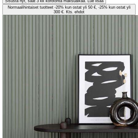
Sisusta nyt, saat 3 kk korotonta maksuaikaa. Lue lisää
Normaalihintaiset tuotteet -20% kun ostat yli 50 €, -25% kun ostat yli
300 €. Kts. ehdot