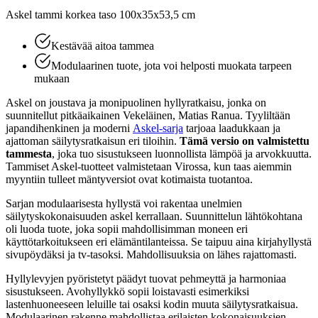
Askel tammi korkea taso 100x35x53,5 cm
Kestävää aitoa tammea
Modulaarinen tuote, jota voi helposti muokata tarpeen
mukaan
Askel on joustava ja monipuolinen hyllyratkaisu, jonka on
suunnitellut pitkäaikainen Vekeläinen, Matias Ranua. Tyyliltään
japandihenkinen ja moderni
Askel-sarja
tarjoaa laadukkaan ja
ajattoman säilytysratkaisun eri tiloihin.
Tämä versio on valmistettu
tammesta
, joka tuo sisustukseen luonnollista lämpöä ja arvokkuutta.
Tammiset Askel-tuotteet valmistetaan Virossa, kun taas aiemmin
myyntiin tulleet mäntyversiot ovat kotimaista tuotantoa.
Sarjan modulaarisesta hyllystä voi rakentaa unelmien
säilytyskokonaisuuden askel kerrallaan. Suunnittelun lähtökohtana
oli luoda tuote, joka sopii mahdollisimman moneen eri
käyttötarkoitukseen eri elämäntilanteissa. Se taipuu aina kirjahyllystä
sivupöydäksi ja tv-tasoksi. Mahdollisuuksia on lähes rajattomasti.
Hyllylevyjen pyöristetyt päädyt tuovat pehmeyttä ja harmoniaa
sisustukseen. Avohyllykkö sopii loistavasti esimerkiksi
lastenhuoneeseen leluille tai osaksi kodin muuta säilytysratkaisua.
Modulaarinen rakenne mahdollistaa erilaisten kokonaisuuksien