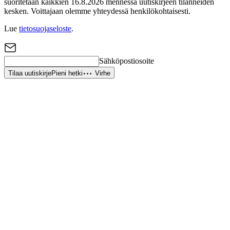
suoritetaan kaikkien 16.8.2026 mennessä uutiskirjeen tilanneiden
kesken. Voittajaan olemme yhteydessä henkilökohtaisesti.
Lue
tietosuojaseloste
.
Sähköpostiosoite
Tilaa uutiskirje
Pieni hetki
Virhe