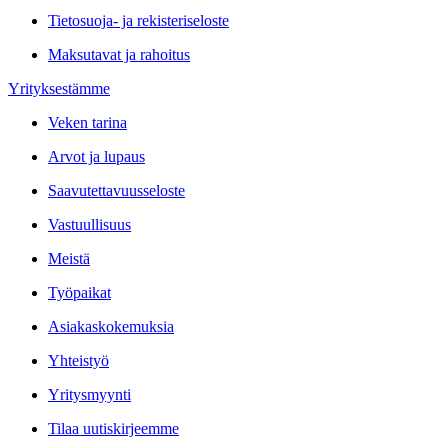
Tietosuoja- ja rekisteriseloste
Maksutavat ja rahoitus
Yrityksestämme
Veken tarina
Arvot ja lupaus
Saavutettavuusseloste
Vastuullisuus
Meistä
Työpaikat
Asiakaskokemuksia
Yhteistyö
Yritysmyynti
Tilaa uutiskirjeemme