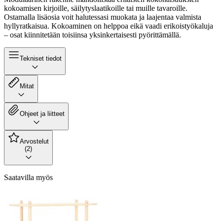
kokoamisen kirjoille, säilytyslaatikoille tai muille tavaroille.
Ostamalla lisäosia voit halutessasi muokata ja laajentaa valmista
hyllyratkaisua. Kokoaminen on helppoa eikä vaadi erikoistyökaluja
– osat kiinnitetään toisiinsa yksinkertaisesti pyörittämällä.
Tekniset tiedot
Mitat
Ohjeet ja liitteet
Arvostelut
(2)
Saatavilla myös