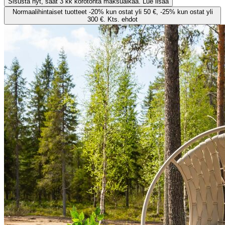
Sisusta nyt, saat 3 kk korotonta maksuaikaa. Lue lisää
Normaalihintaiset tuotteet -20% kun ostat yli 50 €, -25% kun ostat yli
300 €. Kts. ehdot