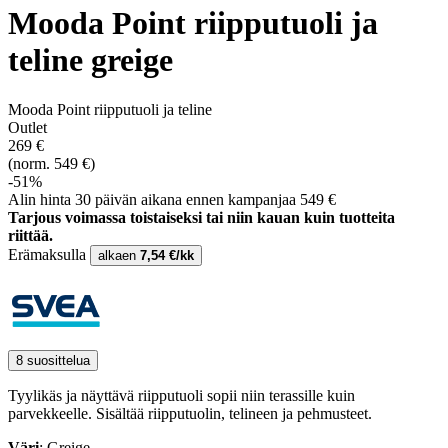
Mooda Point riipputuoli ja
teline greige
Mooda Point riipputuoli ja teline
Outlet
269 €
(norm. 549 €)
-51%
Alin hinta 30 päivän aikana ennen kampanjaa 549 €
Tarjous voimassa toistaiseksi tai niin kauan kuin tuotteita
riittää.
Erämaksulla
alkaen
7,54 €/kk
8 suosittelua
Tyylikäs ja näyttävä riipputuoli sopii niin terassille kuin
parvekkeelle. Sisältää riipputuolin, telineen ja pehmusteet.
Väri
: Greige