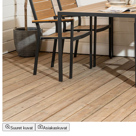
Suuret kuvat
Asiakaskuvat