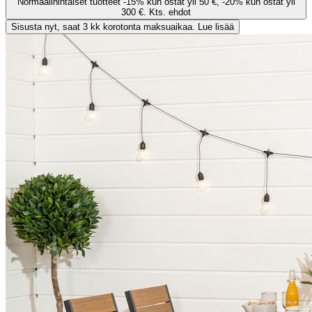
Normaalihintaiset tuotteet -15% kun ostat yli 50 €, -20% kun ostat yli
300 €. Kts. ehdot
Sisusta nyt, saat 3 kk korotonta maksuaikaa. Lue lisää