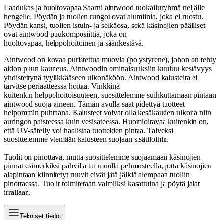
Laadukas ja huoltovapaa Saarni aintwood ruokailuryhmä neljälle
hengelle. Pöydän ja tuolien rungot ovat alumiinia, joka ei ruostu.
Pöydän kansi, tuolien istuin- ja selkäosa, sekä käsinojien päälliset
ovat aintwood puukomposiittia, joka on
huoltovapaa, helppohoitoinen ja säänkestävä.
Aintwood on kovaa puristettua muovia (polystyrene), johon on tehty
aidon puun kauneus. Aintwoodin ominaisuuksiin kuuluu kestävyys
yhdistettynä tyylikkääseen ulkonäköön. Aintwood kalusteita ei
tarvitse periaatteessa hoitaa. Vinkkinä
kuitenkin helppohoitoisuuteen, suosittelemme suihkuttamaan pintaan
aintwood suoja-aineen. Tämän avulla saat pidettyä tuotteet
helpommin puhtaana. Kalusteet voivat olla kesäkauden ulkona niin
auringon paisteessa kuin vesisateessa. Huomioitavaa kuitenkin on,
että UV-säteily voi haalistaa tuotteiden pintaa. Talveksi
suosittelemme viemään kalusteen suojaan sisätiloihin.
Tuolit on pinottava, mutta suosittelemme suojaamaan käsinojien
pinnat esimerkiksi pahvilla tai muulla pehmusteella, jotta käsinojien
alapintaan kiinnitetyt ruuvit eivät jätä jälkiä alempaan tuoliin
pinottaessa. Tuolit toimitetaan valmiiksi kasattuina ja pöytä jalat
irrallaan.
Tekniset tiedot