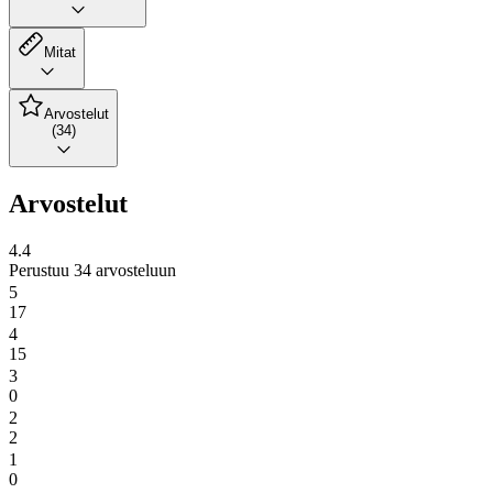
Mitat
Arvostelut
(34)
Arvostelut
4.4
Perustuu 34 arvosteluun
5
17
4
15
3
0
2
2
1
0