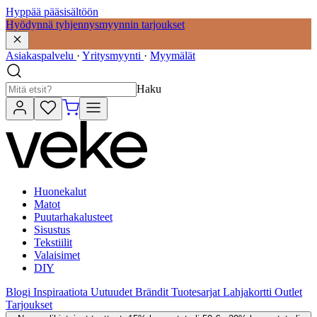
Hyppää pääsisältöön
Hyödynnä tyhjennysmyynnin tarjoukset
Asiakaspalvelu
·
Yritysmyynti
·
Myymälät
Haku
Huonekalut
Matot
Puutarhakalusteet
Sisustus
Tekstiilit
Valaisimet
DIY
Blogi
Inspiraatiota
Uutuudet
Brändit
Tuotesarjat
Lahjakortti
Outlet
Tarjoukset