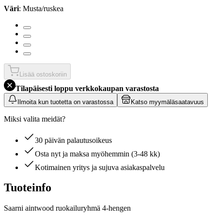
Väri
: Musta/ruskea
Lisää ostoskoriin
Tilapäisesti loppu verkkokaupan varastosta
Ilmoita kun tuotetta on varastossa
Katso myymäläsaatavuus
Miksi valita meidät?
30 päivän palautusoikeus
Osta nyt ja maksa myöhemmin (3-48 kk)
Kotimainen yritys ja sujuva asiakaspalvelu
Tuoteinfo
Saarni aintwood ruokailuryhmä 4-hengen