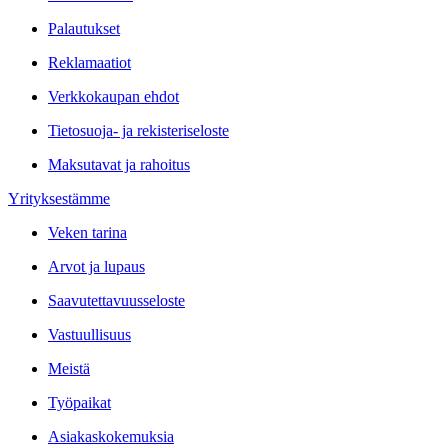
Palautukset
Reklamaatiot
Verkkokaupan ehdot
Tietosuoja- ja rekisteriseloste
Maksutavat ja rahoitus
Yrityksestämme
Veken tarina
Arvot ja lupaus
Saavutettavuusseloste
Vastuullisuus
Meistä
Työpaikat
Asiakaskokemuksia