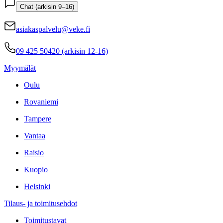
Chat (arkisin 9–16)
asiakaspalvelu@veke.fi
09 425 50420 (arkisin 12-16)
Myymälät
Oulu
Rovaniemi
Tampere
Vantaa
Raisio
Kuopio
Helsinki
Tilaus- ja toimitusehdot
Toimitustavat