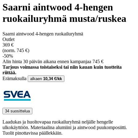
Saarni aintwood 4-hengen
ruokailuryhmä musta/ruskea
Saarni aintwood 4-hengen ruokailuryhmä
Outlet
369 €
(norm. 745 €)
-50%
Alin hinta 30 päivän aikana ennen kampanjaa 745 €
Tarjous voimassa toistaiseksi tai niin kauan kuin tuotteita
riittää.
Erämaksulla
alkaen
10,34 €/kk
34 suosittelua
Laadukas ja huoltovapaa ruokailuryhmä neljälle hengelle
ulkokäyttöön. Materiaalina alumiini ja aintwood puukomposiitti.
Tuolit pinottavissa päällekkäin.