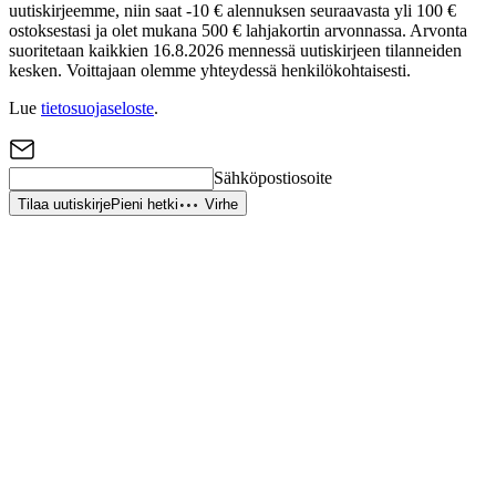
uutiskirjeemme, niin saat -10 € alennuksen seuraavasta yli 100 €
ostoksestasi ja olet mukana 500 € lahjakortin arvonnassa. Arvonta
suoritetaan kaikkien 16.8.2026 mennessä uutiskirjeen tilanneiden
kesken. Voittajaan olemme yhteydessä henkilökohtaisesti.
Lue
tietosuojaseloste
.
Sähköpostiosoite
Tilaa uutiskirje
Pieni hetki
Virhe