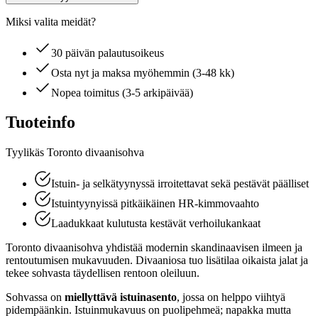
Miksi valita meidät?
30 päivän palautusoikeus
Osta nyt ja maksa myöhemmin (3-48 kk)
Nopea toimitus (3-5 arkipäivää)
Tuoteinfo
Tyylikäs Toronto divaanisohva
Istuin- ja selkätyynyssä irroitettavat sekä pestävät päälliset
Istuintyynyissä pitkäikäinen HR-kimmovaahto
Laadukkaat kulutusta kestävät verhoilukankaat
Toronto divaanisohva yhdistää modernin skandinaavisen ilmeen ja
rentoutumisen mukavuuden. Divaaniosa tuo lisätilaa oikaista jalat ja
tekee sohvasta täydellisen rentoon oleiluun.
Sohvassa on
miellyttävä istuinasento
, jossa on helppo viihtyä
pidempäänkin. Istuinmukavuus on puolipehmeä; napakka mutta