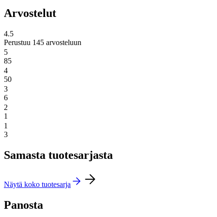
Arvostelut
4.5
Perustuu 145 arvosteluun
5
85
4
50
3
6
2
1
1
3
Samasta tuotesarjasta
Näytä koko tuotesarja
Panosta