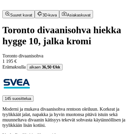
Suuret kuvat
3D-kuva
Asiakaskuvat
Toronto divaanisohva hiekka
hygge 10, jalka kromi
Toronto divaanisohva
1 195 €
Erämaksulla
alkaen
36,50 €/kk
145 suosittelua
Moderni ja mukava divaanisohva rentoon oleiluun. Korkeat ja
tyylikkäät jalat, napakka ja hyvin muotonsa pitävä istuin sekä
muunneltava divaanin kätisyys tekevät sohvasta käytännöllisen ja
tyylikkään lisän kotiisi.