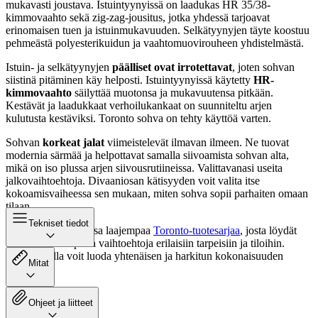
mukavasti joustava. Istuintyynyissä on laadukas HR 35/38-
kimmovaahto sekä zig-zag-jousitus, jotka yhdessä tarjoavat
erinomaisen tuen ja istuinmukavuuden. Selkätyynyjen täyte koostuu
pehmeästä polyesterikuidun ja vaahtomuovirouheen yhdistelmästä.
Istuin- ja selkätyynyjen
päälliset ovat irrotettavat
, joten sohvan
siistinä pitäminen käy helposti. Istuintyynyissä käytetty
HR-
kimmovaahto
säilyttää muotonsa ja mukavuutensa pitkään.
Kestävät ja laadukkaat verhoilukankaat on suunniteltu arjen
kulutusta kestäviksi. Toronto sohva on tehty käyttöä varten.
Sohvan
korkeat jalat
viimeistelevät ilmavan ilmeen. Ne tuovat
modernia särmää ja helpottavat samalla siivoamista sohvan alta,
mikä on iso plussa arjen siivousrutiineissa. Valittavanasi useita
jalkovaihtoehtoja. Divaaniosan kätisyyden voit valita itse
kokoamisvaiheessa sen mukaan, miten sohva sopii parhaiten omaan
tilaan.
Tekniset tiedot
Toronto-sohva on osa laajempaa
Toronto-tuotesarjaa
, josta löydät
useita yhteensopivia vaihtoehtoja erilaisiin tarpeisiin ja tiloihin.
Sarjan avulla voit luoda yhtenäisen ja harkitun kokonaisuuden
Mitat
kotiisi.
Ohjeet ja liitteet