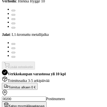
Verhoilu
: Hiekka Hygge 10
Jalat
: L1-kromattu metallijalka
Lisää ostoskoriin
Verkkokaupan varastossa yli 10 kpl
Toimitusaika 3-5 arkipäivää
Toimitus alkaen
0 €
Postinumero
Katso myymäläsaatavuus