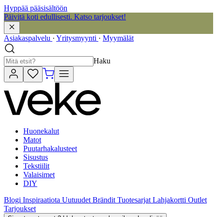
Hyppää pääsisältöön
Päivitä koti edullisesti. Katso tarjoukset!
Asiakaspalvelu
·
Yritysmyynti
·
Myymälät
Haku
Huonekalut
Matot
Puutarhakalusteet
Sisustus
Tekstiilit
Valaisimet
DIY
Blogi
Inspiraatiota
Uutuudet
Brändit
Tuotesarjat
Lahjakortti
Outlet
Tarjoukset