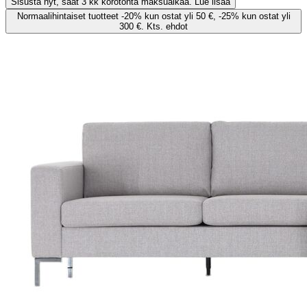
Sisusta nyt, saat 3 kk korotonta maksuaikaa. Lue lisää
Normaalihintaiset tuotteet -20% kun ostat yli 50 €, -25% kun ostat yli
300 €. Kts. ehdot