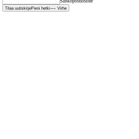
Sähköpostiosoite
Tilaa uutiskirje
Pieni hetki
Virhe