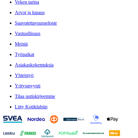
Veken tarina
Arvot ja lupaus
Saavutettavuusseloste
Vastuullisuus
Meistä
Työpaikat
Asiakaskokemuksia
Yhteistyö
Yritysmyynti
Tilaa uutiskirjeemme
Liity Kotiklubiin