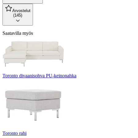
Arvostelut
(145)
Saatavilla myös
Toronto divaanisohva PU-keinonahka
Toronto rahi