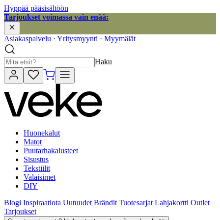
Hyppää pääsisältöön
Tarjoukset voimassa vain enää:
Asiakaspalvelu
·
Yritysmyynti
·
Myymälät
Haku
Huonekalut
Matot
Puutarhakalusteet
Sisustus
Tekstiilit
Valaisimet
DIY
Blogi
Inspiraatiota
Uutuudet
Brändit
Tuotesarjat
Lahjakortti
Outlet
Tarjoukset