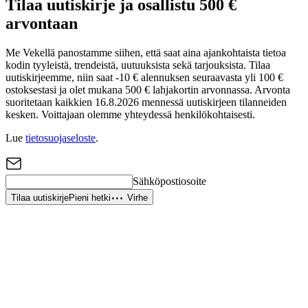
Tilaa uutiskirje ja osallistu 500 €
arvontaan
Me Vekellä panostamme siihen, että saat aina ajankohtaista tietoa
kodin tyyleistä, trendeistä, uutuuksista sekä tarjouksista. Tilaa
uutiskirjeemme, niin saat -10 € alennuksen seuraavasta yli 100 €
ostoksestasi ja olet mukana 500 € lahjakortin arvonnassa. Arvonta
suoritetaan kaikkien 16.8.2026 mennessä uutiskirjeen tilanneiden
kesken. Voittajaan olemme yhteydessä henkilökohtaisesti.
Lue
tietosuojaseloste
.
Sähköpostiosoite
Tilaa uutiskirje
Pieni hetki
Virhe