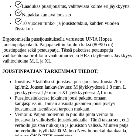
Laadukas pussijousitus, valittavissa kolme eri jäykkyyttä
Napakka kantava jousisto
10 vuoden runko- ja jousistotakuu, kahden vuoden
täystakuu
Ergonomisella pussijousituksella varustettu UNIA Hopea
joustinpatjapaketti. Patjapakettiin kuuluu kaksi (80/90 cm)
joustinpatjaa sekä petauspatja. Tässä paketissa petauspatja
vaihtoehtoina profiloitu vaahtomuovi tai HR35 täytteinen. Jäykkyys
vaihtoehtoina M, L ja XL.
JOUSTINPATJAN TARKEMMAT TIEDOT:
Jousitus: Yksilölisesti joustava pussijousitus. Jousia 265
kpl/m2. Jousen lankavahvuus: M jäykkyydessä 1,8 mm, L
jäykkyydessä 1,9 mm ja XL jäykkyydessä 2,1 mm.
Pussijousituksessa jokainen jousi pakattu omaan
kangaspussiin. Tämän ansiosta jokainen jousi pystyy
joustamaan itsenäisesti tarpeen mukaan.
Verhoilu: Patjan molemmilla puolilla pinta verhoiltu
joustavalla valkoisella joustokankaalla. Tämä takaa sen, että
verhoilu joustaa nukkujan ja jousiston välissä. Muuten patja
on verhoiltu tyylikkäällä Malmo New huonekalukankaalla,