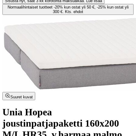
Sisusta nyt, saat 3 kk korotonta maksuaikaa. Lue lisää
Normaalihintaiset tuotteet -20% kun ostat yli 50 €, -25% kun ostat yli
300 €. Kts. ehdot
Suuret kuvat
Unia Hopea
joustinpatjapaketti 160x200
M/L HR35, v.harmaa malmo