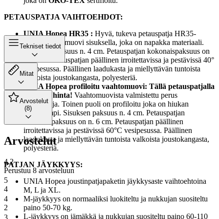
joka on
ÖKÖ-TEX
sertifioitu.
PETAUSPATJA VAIHTOEHDOT:
UNIA Hopea HR35 :
Hyvä, tukeva petauspatja HR35-
erikoisvaahtomuovi sisuksella, joka on napakka materiaali.
Tekniset tiedot
Sisuksen paksuus n. 4 cm. Petauspatjan kokonaispaksuus on
n. 6 cm. Petauspatjan päällinen irroitettavissa ja pestävissä 40°
vesipesussa. Päällinen laadukasta ja miellyttävän tuntoista
Mitat
valkoista joustokangasta, polyesteriä.
UNIA Hopea profiloitu vaahtomuovi: Tällä petauspatjalla
edullisin hinta!
Vaahtomuovista valmistettu perus
Arvostelut
petauspatja. Toinen puoli on profiloitu joka on hiukan
(8)
pehmeämpi. Sisuksen paksuus n. 4 cm. Petauspatjan
kokonaispaksuus on n. 6 cm. Petauspatjan päällinen
irroitettavissa ja pestävissä 60°C vesipesussa. Päällinen
Arvostelut
laadukasta ja miellyttävän tuntoista valkoista joustokangasta,
polyesteriä.
4.2
PATJAN JÄYKKYYS:
Perustuu 8 arvosteluun
5
UNIA Hopea joustinpatjapaketin jäykkysaste vaihtoehtoina
4
M, L ja XL.
4
M-jäykkyys on normaaliksi luokiteltu ja nukkujan suositeltu
2
paino 50-70 kg.
L-jäykkyys on jämäkkä ja nukkujan suositeltu paino 60-110
3