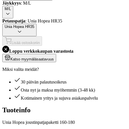
Jäykkyys
: M/L
M/L
Petauspatja
: Unia Hopea HR35
Unia Hopea HR35
Lisää ostoskoriin
Loppu verkkokaupan varastosta
Katso myymäläsaatavuus
Miksi valita meidät?
30 päivän palautusoikeus
Osta nyt ja maksa myöhemmin (3-48 kk)
Kotimainen yritys ja sujuva asiakaspalvelu
Tuoteinfo
Unia Hopea joustinpatjapaketti 160-180