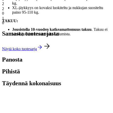
kg.
2
XL-jäykkyys on kovaksi luokiteltu ja nukkujan suositeltu
2
paino 95-110 kg.
0
1
TAKUU:
0
Jousistolla 10-vuoden katkeamattomuus takuu
. Takuu ei
Samasta tuotesarjasta
koske juosiston normaalia kulumista.
Näytä koko tuotesarja
Panosta
Pihistä
Täydennä kokonaisuus