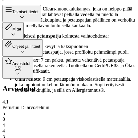
Verhoiluna on
Easy Clean
-huonekalukangas, joka on helppo pitää
Tekniset tiedot
puhtaana. Pienet tahrat lähtevät pelkällä vedellä tai miedolla
saippualiuoksella. Makuupinta ja petauspatjan päällinen on verhoiltu
joustavalla, miellyttävän tuntuisella kankaalla.
Mitat
Valitse mieleisesi
petauspatja
kolmesta vaihtoehdosta:
Unia Pronssi:
kevyt ja kaksipuolinen
Ohjeet ja liitteet
vaahtomuovipetauspatja, jossa profiloitu pehmeämpi puoli.
Unia Relax:
7 cm paksu, painetta vähentävä petauspatja
Arvostelut
kaksipuolisella rakenteella. Tuotteella on CertiPUR®- ja Öko-
(15)
Tex®-sertifikaatit.
Unia Muoto:
9 cm petauspatja viskoelastisella materiaalilla,
joka muotoutuu kehon lämmön mukaan. Sopii erityisesti
Arvostelut
herkille nukkujille, ja sillä on Allergiatunnus®.
4.1
Perustuu 15 arvosteluun
5
8
4
4
3