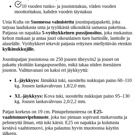
10 vuoden runko- ja jousistotakuu, viiden vuoden
moottoritakuu, kahden vuoden täystakuu
Unia Kulta on
Suomessa valmistettu
joustinpatjapaketti, joka
tarjoaa laadukasta unta ja tyylikästä ulkonäköä samassa paketissa.
Patjassa on napakka
5-vyöhykkeinen pussijousitus
, joka mukautuu
kehon mukaan ja antaa juuri oikeanlaisen tuen hartioille, lantiolle ja
alaselälle. Vyöhykkeet tekevät patjasta erityisen miellyttävän etenkin
kylkinukkujille.
Joustinpatjan jousistossa on 250 jousen tiheys/m2 ja jouset on
pakattu yksittäin kangaspusseihin, mikä takaa niiden itsenäisen
jouston. Valittavanasi on kaksi eri jäykkyyttä:
L-jäykkyys:
Jämäkkä tuki, suositeltu nukkujan paino 60–110
kg. Jousen lankavahvuus 1,8/2,0 mm.
XL-jäykkyys:
Kova tuki, suositeltu nukkujan paino 95–130
kg. Jousen lankavahvuus 2,0/2,2 mm.
Patjan korkeus on 19 cm. Pintapehmusteena on
E25-
vaahtomuovipehmuste
, joka tuo pintaan sopivasti mukavuutta ja
pehmeyttä ilman, että tuki kärsii. E25 on napakka ja kulutusta
kestävä vaahtomuovi, joka palautuu hyvin muotoonsa käytön
jälkeen.