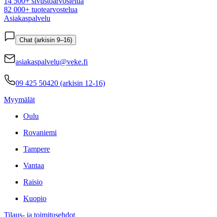
14 500+ sivustoarvostelua
82 000+ tuotearvostelua
Asiakaspalvelu
Chat (arkisin 9–16)
asiakaspalvelu@veke.fi
09 425 50420 (arkisin 12-16)
Myymälät
Oulu
Rovaniemi
Tampere
Vantaa
Raisio
Kuopio
Tilaus- ja toimitusehdot