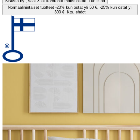
Sisusta nyt, saat 3 kk korotonta maksuaikaa. Lue lisää
Normaalihintaiset tuotteet -20% kun ostat yli 50 €, -25% kun ostat yli
300 €. Kts. ehdot