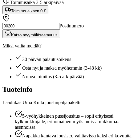
Toimitusaika 3-5 arkipäivää
Toimitus alkaen
0 €
Postinumero
Katso myymäläsaatavuus
Miksi valita meidät?
30 päivän palautusoikeus
Osta nyt ja maksa myöhemmin (3-48 kk)
Nopea toimitus (3-5 arkipäivää)
Tuoteinfo
Laadukas Unia Kulta joustinpatjapaketti
5-vyöhykkeinen pussijousitus – sopii erityisesti
kylkinukkujalle, erinomainen myös muissa nukkuma-
asennoissa
Napakka kantava jousisto, valittavissa kaksi eri kovuutta