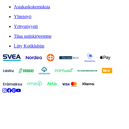
Asiakaskokemuksia
Yhteistyö
Yritysmyynti
Tilaa uutiskirjeemme
Liity Kotiklubiin