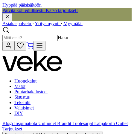
Hyppää pääsisältöön
Päivitä koti edullisesti. Katso tarjoukset!
Asiakaspalvelu
·
Yritysmyynti
·
Myymälät
Haku
Huonekalut
Matot
Puutarhakalusteet
Sisustus
Tekstiilit
Valaisimet
DIY
Blogi
Inspiraatiota
Uutuudet
Brändit
Tuotesarjat
Lahjakortti
Outlet
Tarjoukset