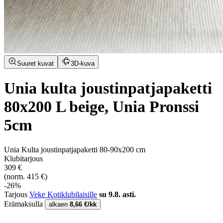
Suuret kuvat
3D-kuva
Unia kulta joustinpatjapaketti
80x200 L beige, Unia Pronssi
5cm
Unia Kulta joustinpatjapaketti 80-90x200 cm
Klubitarjous
309 €
(norm. 415 €)
-26%
Tarjous
Veke Kotiklubilaisille
su 9.8. asti.
Erämaksulla
alkaen
8,66 €/kk