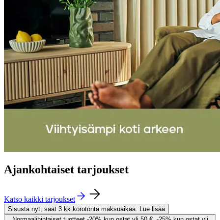
Ajankohtaiset tarjoukset
Katso kaikki tarjoukset
Sisusta nyt, saat 3 kk korotonta maksuaikaa. Lue lisää
Normaalihintaiset tuotteet -20% kun ostat yli 50 €, -25% kun ostat yli