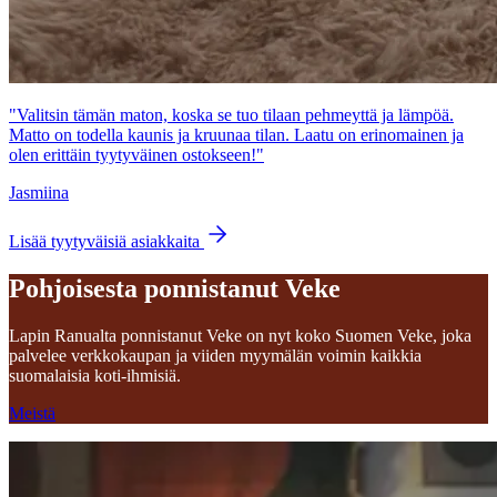
"Valitsin tämän maton, koska se tuo tilaan pehmeyttä ja lämpöä.
Matto on todella kaunis ja kruunaa tilan. Laatu on erinomainen ja
olen erittäin tyytyväinen ostokseen!"
Jasmiina
Lisää tyytyväisiä asiakkaita
Pohjoisesta ponnistanut Veke
Lapin Ranualta ponnistanut Veke on nyt koko Suomen Veke, joka
palvelee verkkokaupan ja viiden myymälän voimin kaikkia
suomalaisia koti-ihmisiä.
Meistä