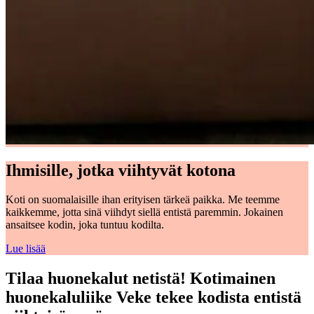
Ihmisille, jotka viihtyvät kotona
Koti on suomalaisille ihan erityisen tärkeä paikka. Me teemme
kaikkemme, jotta sinä viihdyt siellä entistä paremmin. Jokainen
ansaitsee kodin, joka tuntuu kodilta.
Lue lisää
Tilaa huonekalut netistä! Kotimainen
huonekaluliike Veke tekee kodista entistä