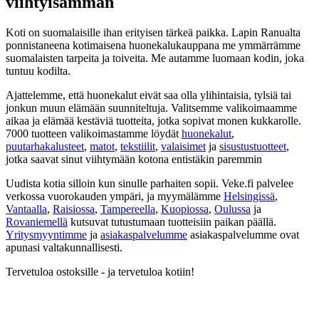
viihtyisämmän
Koti on suomalaisille ihan erityisen tärkeä paikka. Lapin Ranualta
ponnistaneena kotimaisena huonekalukauppana me ymmärrämme
suomalaisten tarpeita ja toiveita. Me autamme luomaan kodin, joka
tuntuu kodilta.
Ajattelemme, että huonekalut eivät saa olla ylihintaisia, tylsiä tai
jonkun muun elämään suunniteltuja. Valitsemme valikoimaamme
aikaa ja elämää kestäviä tuotteita, jotka sopivat monen kukkarolle.
7000 tuotteen valikoimastamme löydät
huonekalut
,
puutarhakalusteet
,
matot
,
tekstiilit
,
valaisimet
ja
sisustustuotteet
,
jotka saavat sinut viihtymään kotona entistäkin paremmin
Uudista kotia silloin kun sinulle parhaiten sopii. Veke.fi palvelee
verkossa vuorokauden ympäri, ja myymälämme
Helsingissä
,
Vantaalla
,
Raisiossa
,
Tampereella
,
Kuopiossa
,
Oulussa
ja
Rovaniemellä
kutsuvat tutustumaan tuotteisiin paikan päällä.
Yritysmyyntimme
ja
asiakaspalvelumme
asiakaspalvelumme ovat
apunasi valtakunnallisesti.
Tervetuloa ostoksille - ja tervetuloa kotiin!