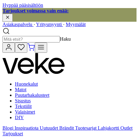
Hyppää pääsisältöön
Tarjoukset voimassa vain enää:
Asiakaspalvelu
·
Yritysmyynti
·
Myymälät
Haku
Huonekalut
Matot
Puutarhakalusteet
Sisustus
Tekstiilit
Valaisimet
DIY
Blogi
Inspiraatiota
Uutuudet
Brändit
Tuotesarjat
Lahjakortti
Outlet
Tarjoukset