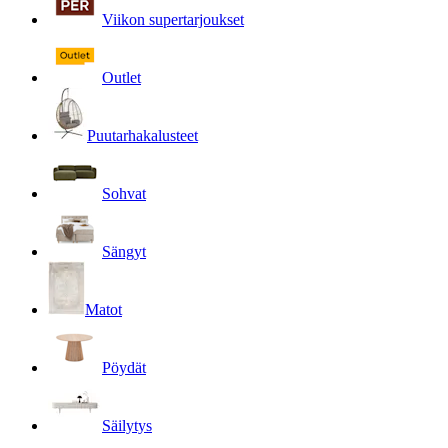
Viikon supertarjoukset
Outlet
Puutarha­kalusteet
Sohvat
Sängyt
Matot
Pöydät
Säilytys