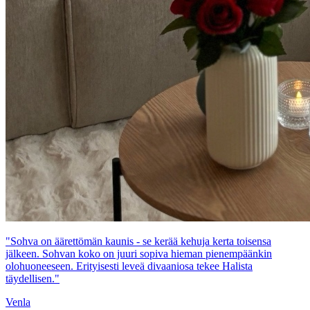
"Sohva on äärettömän kaunis - se kerää kehuja kerta toisensa
jälkeen. Sohvan koko on juuri sopiva hieman pienempäänkin
olohuoneeseen. Erityisesti leveä divaaniosa tekee Halista
täydellisen."
Venla