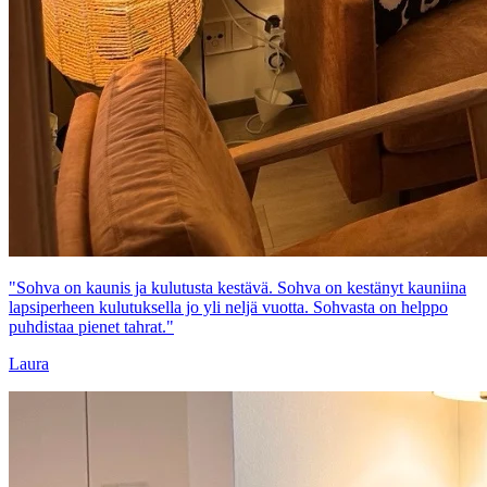
"Sohva on kaunis ja kulutusta kestävä. Sohva on kestänyt kauniina
lapsiperheen kulutuksella jo yli neljä vuotta. Sohvasta on helppo
puhdistaa pienet tahrat."
Laura