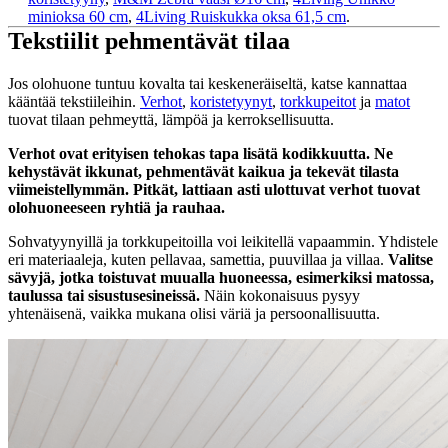
minioksa 60 cm
,
4Living Ruiskukka oksa 61,5 cm
.
Tekstiilit pehmentävät tilaa
Jos olohuone tuntuu kovalta tai keskeneräiseltä, katse kannattaa
kääntää tekstiileihin.
Verhot
,
koristetyynyt
,
torkkupeitot
ja
matot
tuovat tilaan pehmeyttä, lämpöä ja kerroksellisuutta.
Verhot ovat erityisen tehokas tapa lisätä kodikkuutta. Ne
kehystävät ikkunat, pehmentävät kaikua ja tekevät tilasta
viimeistellymmän. Pitkät, lattiaan asti ulottuvat verhot tuovat
olohuoneeseen ryhtiä ja rauhaa.
Sohvatyynyillä ja torkkupeitoilla voi leikitellä vapaammin. Yhdistele
eri materiaaleja, kuten pellavaa, samettia, puuvillaa ja villaa.
Valitse
sävyjä, jotka toistuvat muualla huoneessa, esimerkiksi matossa,
taulussa tai sisustusesineissä.
Näin kokonaisuus pysyy
yhtenäisenä, vaikka mukana olisi väriä ja persoonallisuutta.