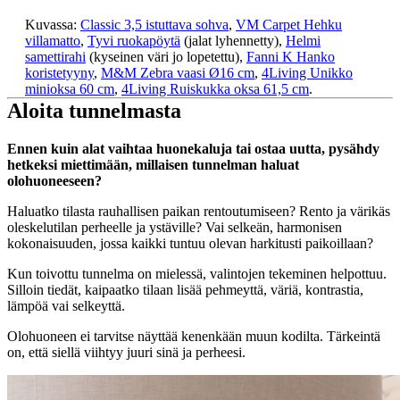
Kuvassa:
Classic 3,5 istuttava sohva
,
VM Carpet Hehku
villamatto
,
Tyvi ruokapöytä
(jalat lyhennetty),
Helmi
samettirahi
(kyseinen väri jo lopetettu),
Fanni K Hanko
koristetyyny
,
M&M Zebra vaasi Ø16 cm
,
4Living Unikko
minioksa 60 cm
,
4Living Ruiskukka oksa 61,5 cm
.
Aloita tunnelmasta
Ennen kuin alat vaihtaa huonekaluja tai ostaa uutta, pysähdy
hetkeksi miettimään, millaisen tunnelman haluat
olohuoneeseen?
Haluatko tilasta rauhallisen paikan rentoutumiseen? Rento ja värikäs
oleskelutilan perheelle ja ystäville? Vai selkeän, harmonisen
kokonaisuuden, jossa kaikki tuntuu olevan harkitusti paikoillaan?
Kun toivottu tunnelma on mielessä, valintojen tekeminen helpottuu.
Silloin tiedät, kaipaatko tilaan lisää pehmeyttä, väriä, kontrastia,
lämpöä vai selkeyttä.
Olohuoneen ei tarvitse näyttää kenenkään muun kodilta. Tärkeintä
on, että siellä viihtyy juuri sinä ja perheesi.