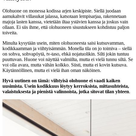
Olohuone on monessa kodissa arjen keskipiste. Siellä juodaan
aamukahvit villasukat jalassa, katsotaan lempisarjaa, rakennetaan
majoja lasten kanssa, vietetään iltaa ystävien kanssa ja joskus vain
ollaan. Ei siis ihme, että olohuoneen sisustukseen kohdistuu paljon
toiveita.
Minulta kysytään usein, miten olohuoneesta saisi kutsuvamman,
kodikkaamman ja viihtyisämmän. Monella tila on jo toimiva – siellä
on sohva, sohvapöytä, tv-taso, ehkä nojatuolikin. Silti jokin tuntuu
puuttuvan. Huone voi näyttää valmiilta, mutta ei vielä tunnu siltä. Se
voi olla avara, mutta vähän kolkko. Siisti, mutta ei kovin kutsuva.
Käytännöllinen, mutta ei vielä ihan oman näköinen.
Hyvä uutinen on tämä: viihtyisä olohuone ei vaadi kaiken
uusimista. Usein kodikkuus löytyy kerroksista, mittasuhteista,
valaistuksesta ja pienistä valinnoista, jotka sitovat tilan yhteen
.