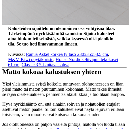
Kalusteiden sijoittelu on olennainen osa viihtyisää tilaa.
Tärkeimpänä nyrkkisääntöä sanoisin: Sijoita kalusteet
aina hiukan irti seinästä, vaikka kyseessä olisi pienikin
tila. Se tuo heti ilmavamman ilmeen.
Kuvassa:
Ranua Askel korkea tv-taso 230x35x53,5 cm
,
M&M Kiwi pöytäkoriste
,
House Nordic Oliivipuu tekokasvi
61 cm
,
Classic 3,5 istuttava sohva
.
Matto kokoaa kalustuksen yhteen
Yksi yleisimmistä syistä kolkolta tuntuvaan olohuoneeseen on liian
pieni matto tai maton puuttuminen kokonaan. Matto tekee ihmeitä:
se rajaa oleskelualueen, pehmentää akustiikkaa ja tuo tilaan lämpöä.
Hyvä nyrkkisääntö on, että ainakin sohvan ja nojatuolien etujalat
asettuvat maton päälle. Silloin kalusteet eivät näytä leijuvan erillään
toisistaan, vaan muodostavat kutsuvan kokonaisuuden.
Jos olohuoneessa on paljon vaaleita pintoja, matolla voi tuoda tilaan