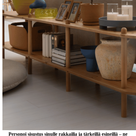
Personoi sisustus sinulle rakkailla ja tärkeillä esineillä – ne