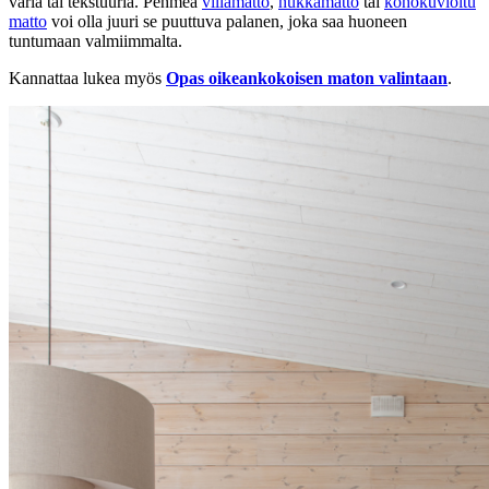
väriä tai tekstuuria. Pehmeä
villamatto
,
nukkamatto
tai
kohokuvioitu
matto
voi olla juuri se puuttuva palanen, joka saa huoneen
tuntumaan valmiimmalta.
Kannattaa lukea myös
Opas oikeankokoisen maton valintaan
.