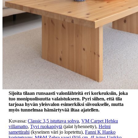
Sijoita tilaan runsaasti valonlähteitä eri korkeuksiin, joka
tuo monipuolisuutta valaistukseen. Pyri siihen, että tila
tarjoaa hyvän yleisvalon esimerkiksi siivoukselle, mutta
myös tunnelmaa hämärtyvää iltaa ajatellen.
Kuvassa:
Classic 3,5 istuttava sohva
,
VM Carpet Hehku
villamatto
,
Tyvi ruokapöytä
(jalat lyhennetty),
Helmi
samettirahi
(kyseinen väri jo lopetettu),
Fanni K Hanko
koristetyyny
,
M&M Zebra vaasi Ø16 cm
,
4Living Unikko