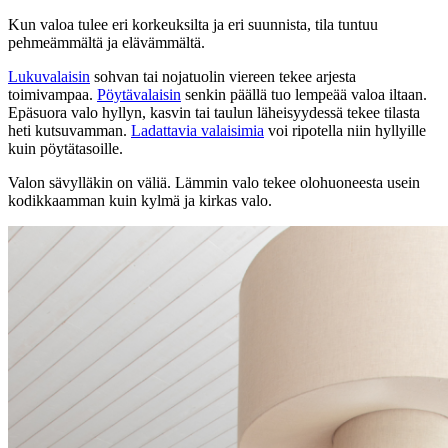
Kun valoa tulee eri korkeuksilta ja eri suunnista, tila tuntuu
pehmeämmältä ja elävämmältä.
Lukuvalaisin
sohvan tai nojatuolin viereen tekee arjesta
toimivampaa.
Pöytävalaisin
senkin päällä tuo lempeää valoa iltaan.
Epäsuora valo hyllyn, kasvin tai taulun läheisyydessä tekee tilasta
heti kutsuvamman.
Ladattavia valaisimia
voi ripotella niin hyllyille
kuin pöytätasoille.
Valon sävylläkin on väliä. Lämmin valo tekee olohuoneesta usein
kodikkaamman kuin kylmä ja kirkas valo.