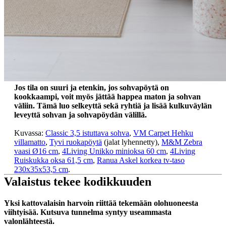
Jos tila on suuri ja etenkin, jos sohvapöytä on
kookkaampi, voit myös jättää happea maton ja sohvan
väliin. Tämä luo selkeyttä sekä ryhtiä ja lisää kulkuväylän
leveyttä sohvan ja sohvapöydän välillä.
Kuvassa:
Classic 3,5 istuttava sohva
,
VM Carpet Hehku
villamatto
,
Tyvi ruokapöytä
(jalat lyhennetty),
M&M Zebra
vaasi Ø16 cm
,
4Living Unikko minioksa 60 cm
,
4Living
Ruiskukka oksa 61,5 cm
,
Ranua Askel korkea tv-taso
230x35x53,5 cm
.
Valaistus tekee kodikkuuden
Yksi kattovalaisin harvoin riittää tekemään olohuoneesta
viihtyisää. Kutsuva tunnelma syntyy useammasta
valonlähteestä.