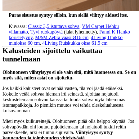
Paras sisustus syntyy silloin, kun siellä viihtyy aidosti itse.
Kuvassa:
Classic 3,5 istuttava sohva
,
VM Carpet Hehku
villamatto
,
Tyvi ruokapöytä
(jalat lyhennetty),
Fanni K Hanko
koristetyyny
,
M&M Zebra vaasi Ø16 cm
,
4Living Unikko
minioksa 60 cm
,
4Living Ruiskukka oksa 61,5 cm
.
Kalusteiden sijoittelu vaikuttaa
tunnelmaan
Olohuoneen viihtyisyys ei ole vain sitä, mitä huoneessa on. Se on
myös sitä, miten asiat on sijoiteltu.
Jos kaikki kalusteet ovat seinää vasten, tila voi jäädä etäiseksi.
Kokeile vetää sohvaa hieman irti seinästä, sijoittaa nojatuoli
keskustelemaan sohvan kanssa tai tuoda sohvapöytä lähemmäs
istumapaikkoja. Jo pienikin muutos voi tehdä oleskelualueesta
kutsuvamman.
Mieti myös kulkureittejä. Olohuoneen pitää olla helppo käyttää. Jos
sohvapöydän ohi joutuu pujottelemaan tai nojatuoli tukkii reitin
parvekkeelle, arki ei tunnu sujuvalta.
Viihtyisyys syntyy
kauneuden ja toimivuuden yhteistyöstä.