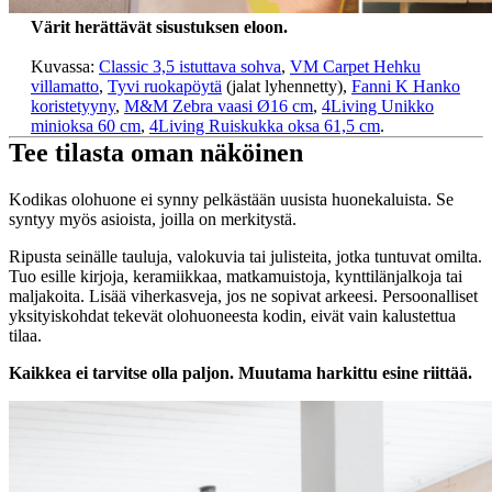
Värit herättävät sisustuksen eloon.
Kuvassa:
Classic 3,5 istuttava sohva
,
VM Carpet Hehku
villamatto
,
Tyvi ruokapöytä
(jalat lyhennetty),
Fanni K Hanko
koristetyyny
,
M&M Zebra vaasi Ø16 cm
,
4Living Unikko
minioksa 60 cm
,
4Living Ruiskukka oksa 61,5 cm
.
Tee tilasta oman näköinen
Kodikas olohuone ei synny pelkästään uusista huonekaluista. Se
syntyy myös asioista, joilla on merkitystä.
Ripusta seinälle tauluja, valokuvia tai julisteita, jotka tuntuvat omilta.
Tuo esille kirjoja, keramiikkaa, matkamuistoja, kynttilänjalkoja tai
maljakoita. Lisää viherkasveja, jos ne sopivat arkeesi. Persoonalliset
yksityiskohdat tekevät olohuoneesta kodin, eivät vain kalustettua
tilaa.
Kaikkea ei tarvitse olla paljon. Muutama harkittu esine riittää.