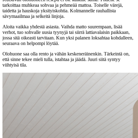
tarkoittaa muhkeaa sohvaa ja pehmeää mattoa. Toiselle värejä,
taidetta ja hauskoja yksityiskohtia. Kolmannelle rauhallista
sävymaailmaa ja selkeitä linjoja.
Aloita vaikka yhdestä asiasta. Vaihda matto suurempaan, lisää
verhot, tuo sohvalle uusia tyynyjä tai siirrä lattiavalaisin paikkaan,
jossa sitä oikeasti tarvitaan. Kun yksi palanen loksahtaa kohdalleen,
seuraava on helpompi löytää.
Olohuone saa olla rento ja vähän keskeneräinenkin. Tärkeintä on,
että sinne tekee mieli tulla, istahtaa ja jäädä. Juuri siitä syntyy
viihtyisä tila.