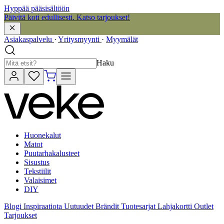
Hyppää pääsisältöön
Päivitä koti edullisesti. Katso tarjoukset!
Asiakaspalvelu
·
Yritysmyynti
·
Myymälät
Haku
Huonekalut
Matot
Puutarhakalusteet
Sisustus
Tekstiilit
Valaisimet
DIY
Blogi
Inspiraatiota
Uutuudet
Brändit
Tuotesarjat
Lahjakortti
Outlet
Tarjoukset