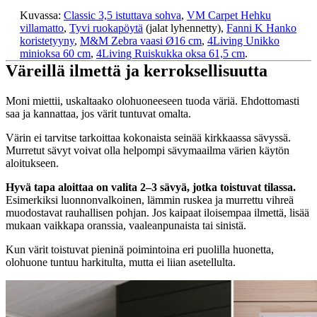
Kuvassa:
Classic 3,5 istuttava sohva
,
VM Carpet Hehku
villamatto
,
Tyvi ruokapöytä
(jalat lyhennetty),
Fanni K Hanko
koristetyyny
,
M&M Zebra vaasi Ø16 cm
,
4Living Unikko
minioksa 60 cm
,
4Living Ruiskukka oksa 61,5 cm
.
Väreillä ilmettä ja kerroksellisuutta
Moni miettii, uskaltaako olohuoneeseen tuoda väriä. Ehdottomasti
saa ja kannattaa, jos värit tuntuvat omalta.
Värin ei tarvitse tarkoittaa kokonaista seinää kirkkaassa sävyssä.
Murretut sävyt voivat olla helpompi sävymaailma värien käytön
aloitukseen.
Hyvä tapa aloittaa on valita 2–3 sävyä, jotka toistuvat tilassa.
Esimerkiksi luonnonvalkoinen, lämmin ruskea ja murrettu vihreä
muodostavat rauhallisen pohjan. Jos kaipaat iloisempaa ilmettä, lisää
mukaan vaikkapa oranssia, vaaleanpunaista tai sinistä.
Kun värit toistuvat pieninä poimintoina eri puolilla huonetta,
olohuone tuntuu harkitulta, mutta ei liian asetellulta.