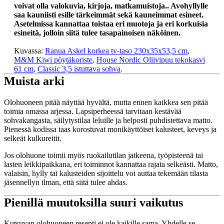
voivat olla valokuvia, kirjoja, matkamuistoja.. Avohyllylle
saa kauniisti esille tärkeimmät sekä kauneimmat esineet.
Asetelmissa kannattaa toistaa eri muotoja ja eri korkuisia
esineitä, jolloin siitä tulee tasapainoisen näköinen.
Kuvassa:
Ranua Askel korkea tv-taso 230x35x53,5 cm
,
M&M Kiwi pöytäkoriste
,
House Nordic Oliivipuu tekokasvi
61 cm
,
Classic 3,5 istuttava sohva
.
Muista arki
Olohuoneen pitää näyttää hyvältä, mutta ennen kaikkea sen pitää
toimia omassa arjessa. Lapsiperheessä tarvitaan kestävää
sohvakangasta, säilytystilaa leluille ja helposti puhdistettava matto.
Pienessä kodissa taas korostuvat monikäyttöiset kalusteet, keveys ja
selkeät kulkureitit.
Jos olohuone toimii myös ruokailutilan jatkeena, työpisteenä tai
lasten leikkipaikkana, eri toiminnot kannattaa rajata selkeästi. Matto,
valaisin, hylly tai kalusteiden sijoittelu voi auttaa tekemään tilasta
jäsennellyn ilman, että siitä tulee ahdas.
Pienillä muutoksilla suuri vaikutus
Kutsuvan olohuoneen resepti ei ole kaikille sama. Yhdelle se