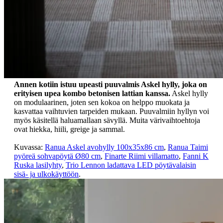
Annen kotiin istuu upeasti puuvalmis Askel hylly, joka on
erityisen upea kombo betonisen lattian kanssa.
Askel hylly
on modulaarinen, joten sen kokoa on helppo muokata ja
kasvattaa vaihtuvien tarpeiden mukaan. Puuvalmiin hyllyn voi
myös käsitellä haluamallaan sävyllä. Muita värivaihtoehtoja
ovat hiekka, hiili, greige ja sammal.
Kuvassa:
Ranua Askel avohylly 100x35x86 cm
,
Ranua Taimi
pyöreä sohvapöytä Ø80 cm
,
Finarte Riimi villamatto
,
Fanni K
Ruska lasilyhty
,
Trio Lennon ladattava LED pöytävalaisin
sisä- ja ulkokäyttöön
.