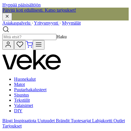
Hyppää pääsisältöön
Päivitä koti edullisesti. Katso tarjoukset!
Asiakaspalvelu
·
Yritysmyynti
·
Myymälät
Haku
Huonekalut
Matot
Puutarhakalusteet
Sisustus
Tekstiilit
Valaisimet
DIY
Blogi
Inspiraatiota
Uutuudet
Brändit
Tuotesarjat
Lahjakortti
Outlet
Tarjoukset