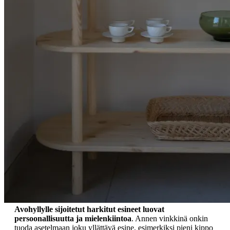
Avohyllylle sijoitetut harkitut esineet luovat
persoonallisuutta ja mielenkiintoa
. Annen vinkkinä onkin
tuoda asetelmaan joku yllättävä esine, esimerkiksi pieni kippo