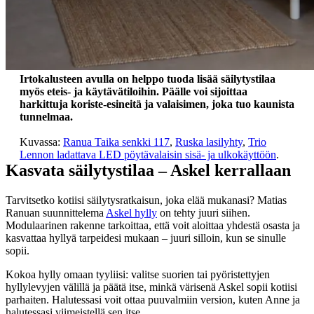
Irtokalusteen avulla on helppo tuoda lisää säilytystilaa
myös eteis- ja käytävätiloihin. Päälle voi sijoittaa
harkittuja koriste-esineitä ja valaisimen, joka tuo kaunista
tunnelmaa.
Kuvassa:
Ranua Taika senkki 117
,
Ruska lasilyhty
,
Trio
Lennon ladattava LED pöytävalaisin sisä- ja ulkokäyttöön
.
Kasvata säilytystilaa – Askel kerrallaan
Tarvitsetko kotiisi säilytysratkaisun, joka elää mukanasi? Matias
Ranuan suunnittelema
Askel hylly
on tehty juuri siihen.
Modulaarinen rakenne tarkoittaa, että voit aloittaa yhdestä osasta ja
kasvattaa hyllyä tarpeidesi mukaan – juuri silloin, kun se sinulle
sopii.
Kokoa hylly omaan tyyliisi: valitse suorien tai pyöristettyjen
hyllylevyjen välillä ja päätä itse, minkä värisenä Askel sopii kotiisi
parhaiten. Halutessasi voit ottaa puuvalmiin version, kuten Anne ja
halutessasi viimeistellä sen itse.