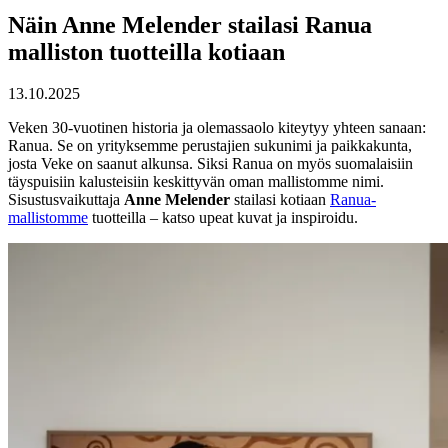
Näin Anne Melender stailasi Ranua
malliston tuotteilla kotiaan
13.10.2025
Veken 30-vuotinen historia ja olemassaolo kiteytyy yhteen sanaan:
Ranua. Se on yrityksemme perustajien sukunimi ja paikkakunta,
josta Veke on saanut alkunsa. Siksi Ranua on myös suomalaisiin
täyspuisiin kalusteisiin keskittyvän oman mallistomme nimi.
Sisustusvaikuttaja
Anne
Melender
stailasi kotiaan
Ranua-
mallistomme
tuotteilla – katso upeat kuvat ja inspiroidu.