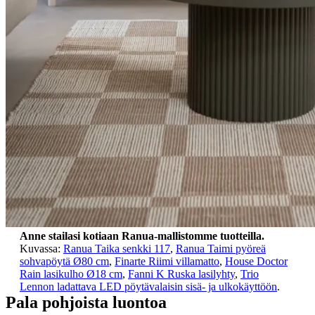
Anne stailasi kotiaan Ranua-mallistomme tuotteilla.
Kuvassa:
Ranua Taika senkki 117
,
Ranua Taimi pyöreä
sohvapöytä Ø80 cm
,
Finarte Riimi villamatto
,
House Doctor
Rain lasikulho Ø18 cm
,
Fanni K Ruska lasilyhty
,
Trio
Lennon ladattava LED pöytävalaisin sisä- ja ulkokäyttöön
.
Pala pohjoista luontoa