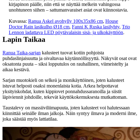
kirjapinon päälle, niin että se näyttää melkein vahingossa
unohtuneen siihen – sattumanvaraiset asiat ovat kiinnostavia.
Kuvassa:
Ranua Askel avohylly 100x35x86 cm
,
House
Doctor Rain lasikulho Ø18 cm
,
Fanni K Ruska lasilyhty
,
Trio
Lennon ladattava LED pöytävalaisin sisä- ja ulkokäyttöön
.
Lapin Taikaa
Ranua Taika-sarjan
kalusteet tuovat kotiin pohjoista
puhdaslinjaisuutta ja oivaltavaa käytännöllisyyttä. Näkyvät osat ovat
oksatonta puuta – siksi lopputulos on rauhallinen, viimeistelty ja
aikaa kestävä.
Sarjan muotokieli on selkeä ja monikäyttöinen, joten kalusteet
istuvat helposti osaksi monenlaista kotia. Arkea helpottavat
yksityiskohdat, kuten kippiovet ponnahdussaranoilla ja siistit
läpiviennit johdoille, tekevät käyttökokemuksesta mutkattoman.
Taustalevy on massiiviliimapuuta, joten kalusteet voi halutessaan
kiinnittää seinälle ilman jalkoja. Näin syntyy ilmava ja moderni ilme,
joka säästää myös lattiatilaa.