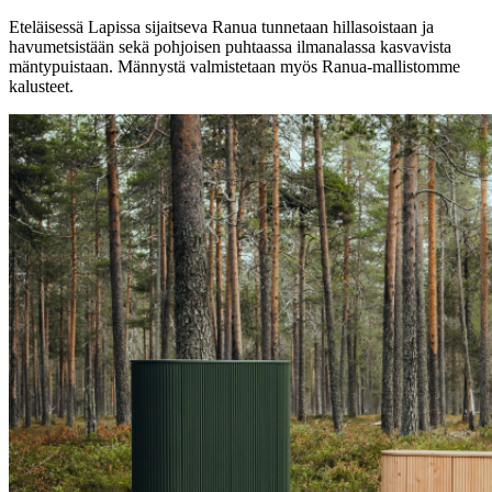
Eteläisessä Lapissa sijaitseva Ranua tunnetaan hillasoistaan ja
havumetsistään sekä pohjoisen puhtaassa ilmanalassa kasvavista
mäntypuistaan. Männystä valmistetaan myös Ranua-mallistomme
kalusteet.