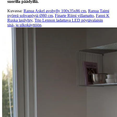
suorilla päädyillä.
Kuvassa:
Ranua Askel avohylly 100x35x86 cm
,
Ranua Taimi
pyöreä sohvapöytä Ø80 cm
,
Finarte Riimi villamatto
,
Fanni K
Ruska lasilyhty
,
Trio Lennon ladattava LED pöytävalaisin
sisä- ja ulkokäyttöön
.