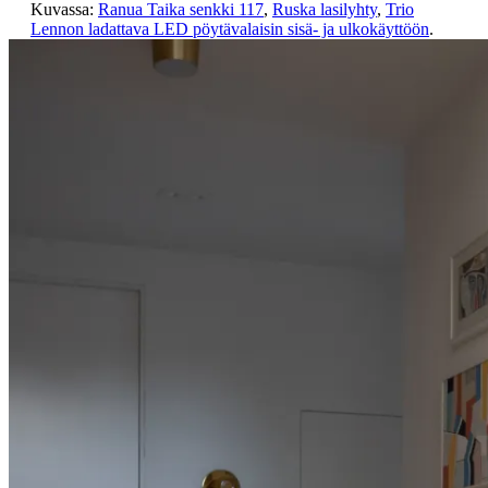
Kuvassa:
Ranua Taika senkki 117
,
Ruska lasilyhty
,
Trio
Lennon ladattava LED pöytävalaisin sisä- ja ulkokäyttöön
.