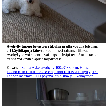
Avohylly taipuu kivasti eri tiloihin ja sillä voi olla lukuisia
eri käyttötapoja lähestulkoon missä tahansa tilassa.
Avohyllylle voi rakentaa vaikkapa kahvipisteen Annen tavoin
tai sitä voi käyttää apuna tarjoiltaessa.
Kuvassa:
Ranua Askel avohylly 100x35x86 cm
,
House
Doctor Rain lasikulho Ø18 cm
,
Fanni K Ruska lasilyhty
,
Trio
Lennon ladattava LED pöytävalaisin sisä- ja ulkokäyttöön
.