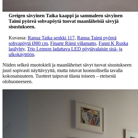
Greigen sävyinen Taika kaappi ja sammaleen sävyinen
Taimi pyöreä sohvapöytä tuovat maanläheisiä sävyjä
sisustukseen.
Kuvassa:
Ranua Taika senkki 117
,
Ranua Taimi pyöreä
sohvapöytä Ø80 cm
,
Finarte Riimi villamatto
,
Fanni K Ruska
lasilyhty
,
Trio Lennon ladattava LED pöytävalaisin sisä- ja
ulkokäyttöön
.
Niiden selkeä muotokieli ja maanläheiset sävyt tuovat sisustukseen
juuri sopivasti näyttävyyttä, mutta istuvat luonnollisella tavalla
kokonaisuuteen. Tuotteet taipuvat tilasta toiseen – eteisestä
olohuoneeseen.