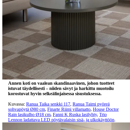
Annen koti
on vaalean skandinaavinen, johon tuotteet
istuvat täydellisesti – niiden sävyt ja harkittu muotoilu
korostuvat hyvin selkeälinjaisessa sisustuksessa.
Kuvassa:
Ranua Taika senkki 117
,
Ranua Taimi pyöreä
sohvapöytä Ø80 cm
,
Finarte Riimi villamatto
,
House Doctor
Rain lasikulho Ø18 cm
,
Fanni K Ruska lasilyhty
,
Trio
Lennon ladattava LED pöytävalaisin sisä- ja ulkokäyttöön
.