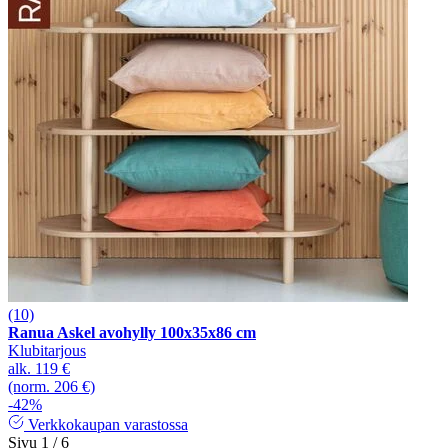
(10)
Ranua Askel avohylly 100x35x86 cm
Klubitarjous
alk.
119 €
(norm. 206 €)
-42%
Verkkokaupan varastossa
Sivu 1 / 6