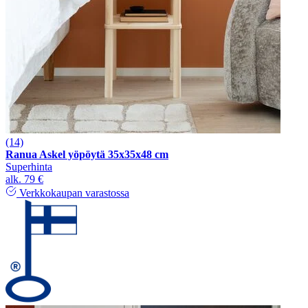
(14)
Ranua Askel yöpöytä 35x35x48 cm
Superhinta
alk.
79 €
Verkkokaupan varastossa