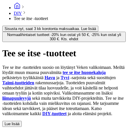
DIY
Tee se itse -tuotteet
Sisusta nyt, saat 3 kk korotonta maksuaikaa. Lue lisää
Normaalihintaiset tuotteet -20% kun ostat yli 50 €, -25% kun ostat yli
300 €. Kts. ehdot
Tee se itse -tuotteet
Tee se itse -tuotteiden suosio on löytänyt Veken valikoimaan. Meiltä
löydät muun muassa puuvalmiita
tee se itse huonekaluja
pelkistetyn tyylikkäistä
Havu
ja
Tyvi
-sarjoista sekä suosittujen
Taimi-tuotteiden
rakennussarjoja. Tuotteiden puuvalmiit
vaihtoehdot jättävät tilaa luovuudelle, ja voit käsitellä ne helposti
omaan tyyliin ja kotiin sopiviksi. Valikoimassamme on lisäksi
liimapuulevyjä
sekä muita tarvikkeita DIY-projekteihin. Tee se itse
-tuotteiden kohdalla vain mielikuvitus on rajanasi. Me tarjoamme
idean sekä tarvikkeet, ja pääset itse toteuttamaan. Katso
valikoimamme kaikki
DIY-tuotteet
ja aloita elämäsi projekti.
Lue lisää