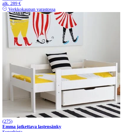
alk.
289 €
Verkkokaupan varastossa
(275)
Emma jatkettava lastensänky
Superhinta