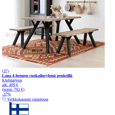
(37)
Lana 4-hengen ruokailuryhmä penkeillä
Klubitarjous
alk.
499 €
(norm. 792 €)
-37%
Verkkokaupan varastossa