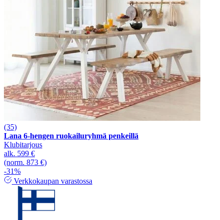
(35)
Lana 6-hengen ruokailuryhmä penkeillä
Klubitarjous
alk.
599 €
(norm. 873 €)
-31%
Verkkokaupan varastossa