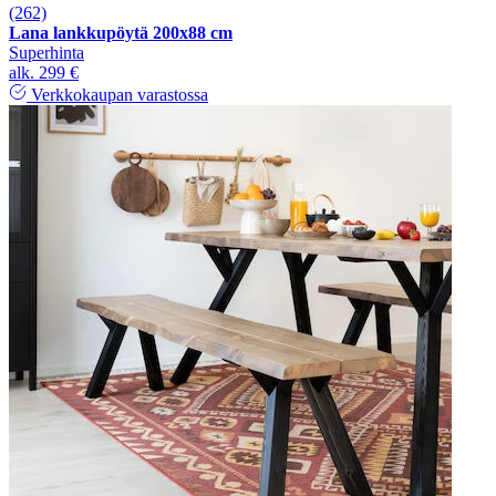
(262)
Lana lankkupöytä 200x88 cm
Superhinta
alk.
299 €
Verkkokaupan varastossa