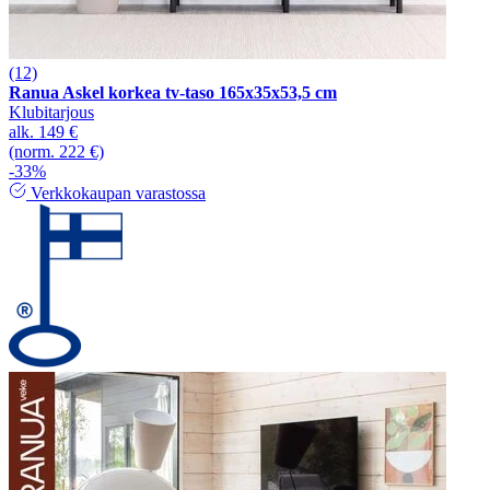
(12)
Ranua Askel korkea tv-taso 165x35x53,5 cm
Klubitarjous
alk.
149 €
(norm. 222 €)
-33%
Verkkokaupan varastossa