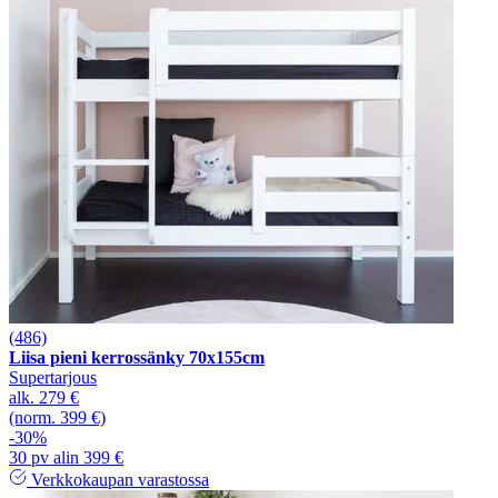
(486)
Liisa pieni kerrossänky 70x155cm
Supertarjous
alk.
279 €
(norm. 399 €)
-30%
30 pv alin 399 €
Verkkokaupan varastossa