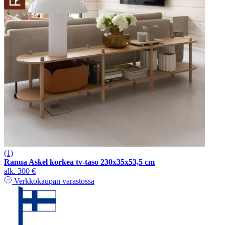
(1)
Ranua Askel korkea tv-taso 230x35x53,5 cm
alk.
300 €
Verkkokaupan varastossa