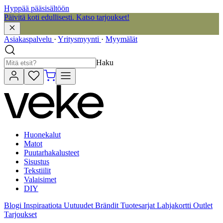
Hyppää pääsisältöön
Päivitä koti edullisesti. Katso tarjoukset!
Asiakaspalvelu
·
Yritysmyynti
·
Myymälät
Haku
Huonekalut
Matot
Puutarhakalusteet
Sisustus
Tekstiilit
Valaisimet
DIY
Blogi
Inspiraatiota
Uutuudet
Brändit
Tuotesarjat
Lahjakortti
Outlet
Tarjoukset