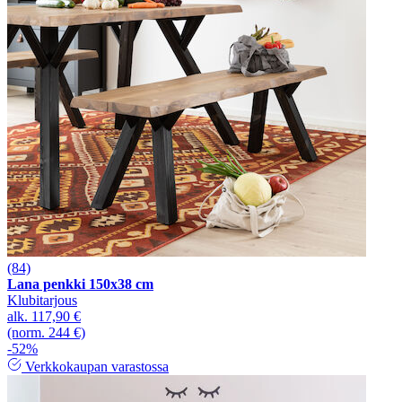
(84)
Lana penkki 150x38 cm
Klubitarjous
alk.
117,90 €
(norm. 244 €)
-52%
Verkkokaupan varastossa