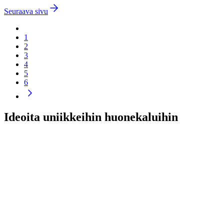
Seuraava sivu
1
2
3
4
5
6
Ideoita uniikkeihin huonekaluihin