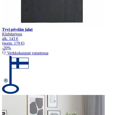
Tyvi pöydän jalat
Klubitarjous
alk.
143 €
(norm. 179 €)
-20%
Verkkokaupan varastossa