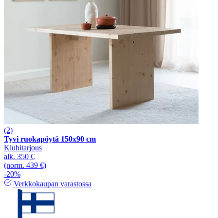
(2)
Tyvi ruokapöytä 150x90 cm
Klubitarjous
alk.
350 €
(norm. 439 €)
-20%
Verkkokaupan varastossa