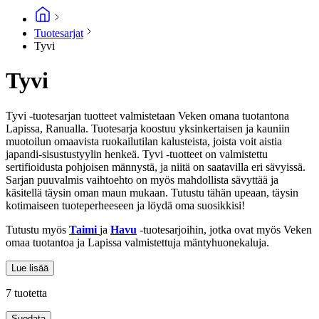
Tuotesarjat
Tyvi
Tyvi
Tyvi -tuotesarjan tuotteet valmistetaan Veken omana tuotantona
Lapissa, Ranualla. Tuotesarja koostuu yksinkertaisen ja kauniin
muotoilun omaavista ruokailutilan kalusteista, joista voit aistia
japandi-sisustustyylin henkeä. Tyvi -tuotteet on valmistettu
sertifioidusta pohjoisen männystä, ja niitä on saatavilla eri sävyissä.
Sarjan puuvalmis vaihtoehto on myös mahdollista sävyttää ja
käsitellä täysin oman maun mukaan. Tutustu tähän upeaan, täysin
kotimaiseen tuoteperheeseen ja löydä oma suosikkisi!
Tutustu myös
Taimi
ja
Havu
-tuotesarjoihin, jotka ovat myös Veken
omaa tuotantoa ja Lapissa valmistettuja mäntyhuonekaluja.
Lue lisää
7 tuotetta
Suodata