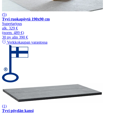
(5)
Tyvi ruokapöytä 190x90 cm
Supertarjous
alk.
329 €
(norm. 489 €)
30 pv alin 390 €
Verkkokaupan varastossa
(1)
Tyvi pöydän kansi