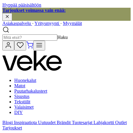
Hyppää pääsisältöön
Tarjoukset voimassa vain enää:
Asiakaspalvelu
·
Yritysmyynti
·
Myymälät
Haku
Huonekalut
Matot
Puutarhakalusteet
Sisustus
Tekstiilit
Valaisimet
DIY
Blogi
Inspiraatiota
Uutuudet
Brändit
Tuotesarjat
Lahjakortti
Outlet
Tarjoukset