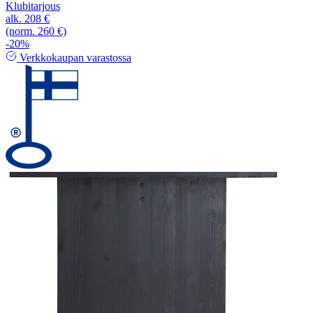
Klubitarjous
alk.
208 €
(norm. 260 €)
-20%
Verkkokaupan varastossa