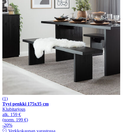
(1)
Tyvi penkki 175x35 cm
Klubitarjous
alk.
159 €
(norm. 199 €)
-20%
Verkkokaupan varastossa