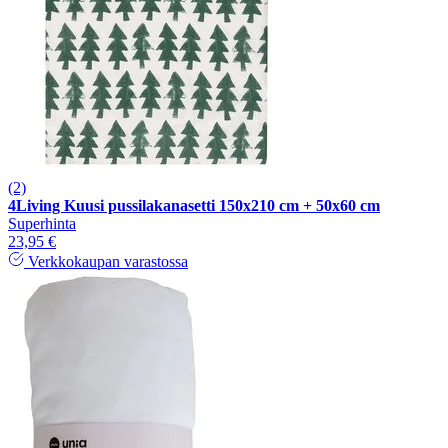
(2)
4Living Kuusi pussilakanasetti 150x210 cm + 50x60 cm
Superhinta
23,95 €
Verkkokaupan varastossa