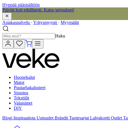
Hyppää pääsisältöön
Päivitä koti edullisesti. Katso tarjoukset!
Asiakaspalvelu
·
Yritysmyynti
·
Myymälät
Haku
Huonekalut
Matot
Puutarhakalusteet
Sisustus
Tekstiilit
Valaisimet
DIY
Blogi
Inspiraatiota
Uutuudet
Brändit
Tuotesarjat
Lahjakortti
Outlet
Ta