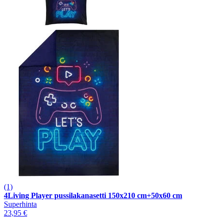
(1)
4Living Player pussilakanasetti 150x210 cm+50x60 cm
Superhinta
23,95 €