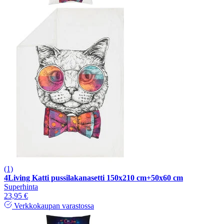
(1)
4Living Katti pussilakanasetti 150x210 cm+50x60 cm
Superhinta
23,95 €
Verkkokaupan varastossa