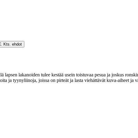
€. Kts. ehdot
illä lapsen lakanoiden tulee kestää usein toistuvaa pesua ja joskus ronski
ja tyynyliinoja, joissa on pirteät ja lasta viehättävät kuva-aiheet ja väri