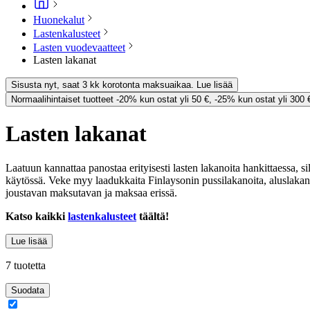
Huonekalut
Lastenkalusteet
Lasten vuodevaatteet
Lasten lakanat
Sisusta nyt, saat 3 kk korotonta maksuaikaa. Lue lisää
Normaalihintaiset tuotteet -20% kun ostat yli 50 €, -25% kun ostat yli 300 
Lasten lakanat
Laatuun kannattaa panostaa erityisesti lasten lakanoita hankittaessa, s
käytössä. Veke myy laadukkaita Finlaysonin pussilakanoita, aluslakanoita 
joustavan maksutavan ja maksaa erissä.
Katso kaikki
lastenkalusteet
täältä!
Lue lisää
7 tuotetta
Suodata