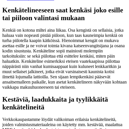
Kenkätelineeseen saat kenkäsi joko esille
tai piiloon valintasi mukaan
Kenkiä on kotona miltei aina liikaa. Osa kengistä on sellaisia, jotka
haluaa vain nopeasti pistää piiloon, kun taas kauneimpia kenkiä on
turha piilotella kaapin kätköissä. Hienoimmat kengät on mukava
asettaa esille ja ne voivat toimia kivana katseenvangitsijana ja osana
kodin sisustusta. Kenkäteline sopii mainiosti molempiin
tarkoituksiin: se sekä piilottaa että esittelee kenkäsi, miten päin
haluatkin. Kenkäteline esimerkiksi eteisen vaatekaapissa piilottaa
näppärästi niin vanhat kumisaappaat kuin kuluneet lenkkaritkin ja
muut sellaiset jalkineet, jotka eivät varsinaisesti kaunista kotisi
ilmettä lojumalla lattioilla. Sen sijaan lempikenkäsi pääsevät
ansaitsemalleen paikalle, kun asetat kenkätelineen näkyvään kohtaan
vaikkapa makuuhuoneeseen tai eteiseen.
Kestäviä, laadukkaita ja tyylikkäitä
kenkätelineitä
Verkkokaupastamme löydät valikoiman erilaisia kenkätelineitä,
joiden valmistusmateriaaleina on käytetty mm. kestävää, maalattua