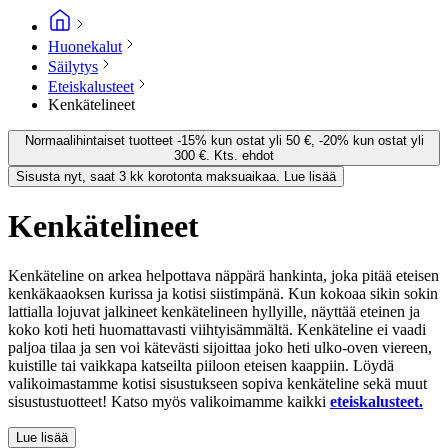
Huonekalut
Säilytys
Eteiskalusteet
Kenkätelineet
Normaalihintaiset tuotteet -15% kun ostat yli 50 €, -20% kun ostat yli
300 €. Kts. ehdot
Sisusta nyt, saat 3 kk korotonta maksuaikaa. Lue lisää
Kenkätelineet
Kenkäteline on arkea helpottava näppärä hankinta, joka pitää eteisen
kenkäkaaoksen kurissa ja kotisi siistimpänä. Kun kokoaa sikin sokin
lattialla lojuvat jalkineet kenkätelineen hyllyille, näyttää eteinen ja
koko koti heti huomattavasti viihtyisämmältä. Kenkäteline ei vaadi
paljoa tilaa ja sen voi kätevästi sijoittaa joko heti ulko-oven viereen,
kuistille tai vaikkapa katseilta piiloon eteisen kaappiin. Löydä
valikoimastamme kotisi sisustukseen sopiva kenkäteline sekä muut
sisustustuotteet! Katso myös valikoimamme kaikki
eteiskalusteet.
Lue lisää