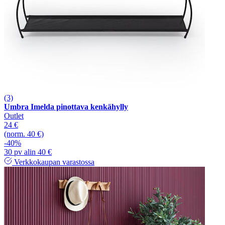
(3)
Umbra Imelda pinottava kenkähylly
Outlet
24 €
(norm. 40 €)
-40%
30 pv alin 40 €
Verkkokaupan varastossa