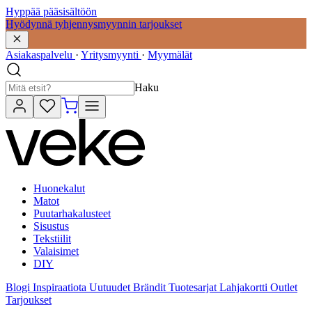
Hyppää pääsisältöön
Hyödynnä tyhjennysmyynnin tarjoukset
Asiakaspalvelu
·
Yritysmyynti
·
Myymälät
Haku
Huonekalut
Matot
Puutarhakalusteet
Sisustus
Tekstiilit
Valaisimet
DIY
Blogi
Inspiraatiota
Uutuudet
Brändit
Tuotesarjat
Lahjakortti
Outlet
Tarjoukset