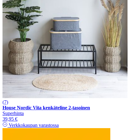
(7)
House Nordic Vita kenkäteline 2-tasoinen
Superhinta
39,95 €
Verkkokaupan varastossa