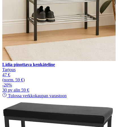
Lidia pinottava kenkäteline
Tarjous
47 €
(norm. 59 €)
-20%
30 pv alin 59 €
Tulossa verkkokaupan varastoon