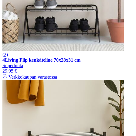
(2)
4Living Flip kenkäteline 70x28x31 cm
Superhinta
29,95 €
Verkkokaupan varastossa