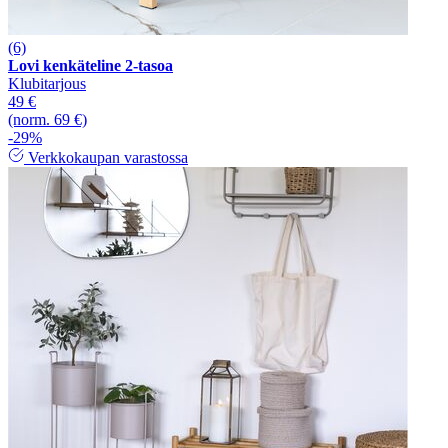
(6)
Lovi kenkäteline 2-tasoa
Klubitarjous
49 €
(norm. 69 €)
-29%
Verkkokaupan varastossa