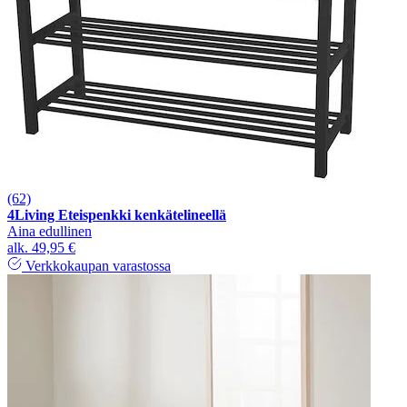
(62)
4Living Eteispenkki kenkätelineellä
Aina edullinen
alk.
49,95 €
Verkkokaupan varastossa