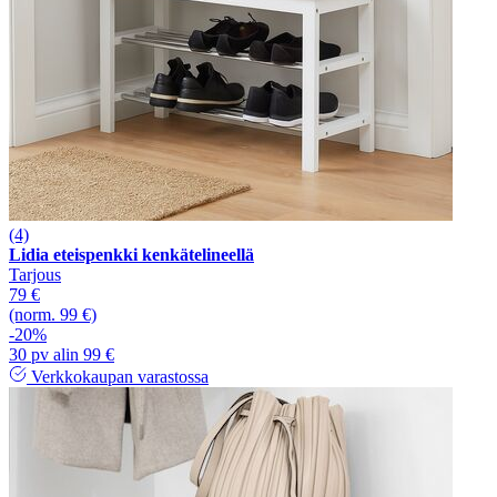
(4)
Lidia eteispenkki kenkätelineellä
Tarjous
79 €
(norm. 99 €)
-20%
30 pv alin 99 €
Verkkokaupan varastossa