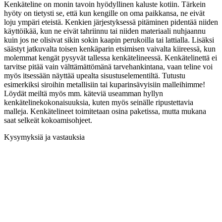
Kenkäteline on monin tavoin hyödyllinen kaluste kotiin. Tärkein
hyöty on tietysti se, että kun kengille on oma paikkansa, ne eivät
loju ympäri eteistä. Kenkien järjestyksessä pitäminen pidentää niiden
käyttöikää, kun ne eivät tahriinnu tai niiden materiaali nuhjaannu
kuin jos ne olisivat sikin sokin kaapin perukoilla tai lattialla. Lisäksi
säästyt jatkuvalta toisen kenkäparin etsimisen vaivalta kiireessä, kun
molemmat kengät pysyvät tallessa kenkätelineessä. Kenkätelinettä ei
tarvitse pitää vain välttämättömänä tarvehankintana, vaan teline voi
myös itsessään näyttää upealta sisustuselementiltä. Tutustu
esimerkiksi siroihin metallisiin tai kuparinsävyisiin malleihimme!
Löydät meiltä myös mm. käteviä useamman hyllyn
kenkätelinekokonaisuuksia, kuten myös seinälle ripustettavia
malleja. Kenkätelineet toimitetaan osina paketissa, mutta mukana
saat selkeät kokoamisohjeet.
Kysymyksiä ja vastauksia