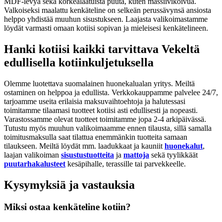
MDF-levyä sekä korkealaatuista puuta, kuten massiivikoivua.
Valkoiseksi maalattu kenkäteline on selkeän perussävynsä ansiosta
helppo yhdistää muuhun sisustukseen. Laajasta valikoimastamme
löydät varmasti omaan kotiisi sopivan ja mieleisesi kenkätelineen.
Hanki kotiisi kaikki tarvittava Vekeltä
edullisella kotiinkuljetuksella
Olemme luotettava suomalainen huonekalualan yritys. Meiltä
ostaminen on helppoa ja edullista. Verkkokauppamme palvelee 24/7,
tarjoamme useita erilaisia maksuvaihtoehtoja ja halutessasi
toimitamme tilaamasi tuotteet kotiisi asti edullisesti ja nopeasti.
Varastossamme olevat tuotteet toimitamme jopa 2-4 arkipäivässä.
Tutustu myös muuhun valikoimaamme ennen tilausta, sillä samalla
toimitusmaksulla saat tilattua enemmänkin tuotteita samaan
tilaukseen. Meiltä löydät mm. laadukkaat ja kauniit
huonekalut
,
laajan valikoiman
sisustustuotteita
ja
mattoja
sekä tyylikkäät
puutarhakalusteet
kesäpihalle, terassille tai parvekkeelle.
Kysymyksiä ja vastauksia
Miksi ostaa kenkäteline kotiin?