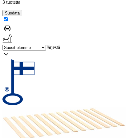
3 tuotetta
Suodata
Järjestä