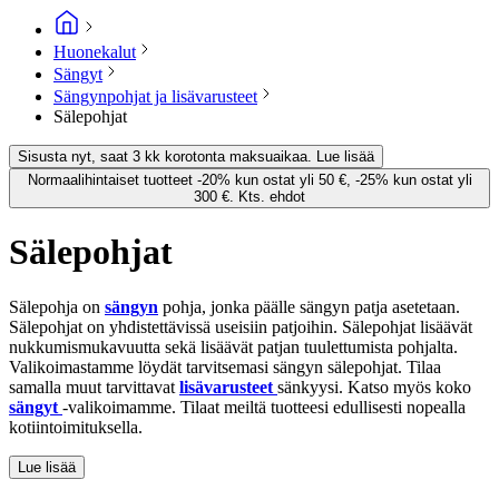
Huonekalut
Sängyt
Sängynpohjat ja lisävarusteet
Sälepohjat
Sisusta nyt, saat 3 kk korotonta maksuaikaa. Lue lisää
Normaalihintaiset tuotteet -20% kun ostat yli 50 €, -25% kun ostat yli
300 €. Kts. ehdot
Sälepohjat
Sälepohja on
sängyn
pohja, jonka päälle sängyn patja asetetaan.
Sälepohjat on yhdistettävissä useisiin patjoihin. Sälepohjat lisäävät
nukkumismukavuutta sekä lisäävät patjan tuulettumista pohjalta.
Valikoimastamme löydät tarvitsemasi sängyn sälepohjat. Tilaa
samalla muut tarvittavat
lisävarusteet
sänkyysi. Katso myös koko
sängyt
-valikoimamme. Tilaat meiltä tuotteesi edullisesti nopealla
kotiintoimituksella.
Lue lisää