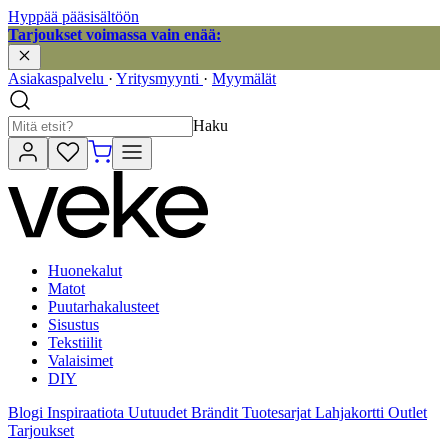
Hyppää pääsisältöön
Tarjoukset voimassa vain enää:
Asiakaspalvelu
·
Yritysmyynti
·
Myymälät
Haku
Huonekalut
Matot
Puutarhakalusteet
Sisustus
Tekstiilit
Valaisimet
DIY
Blogi
Inspiraatiota
Uutuudet
Brändit
Tuotesarjat
Lahjakortti
Outlet
Tarjoukset