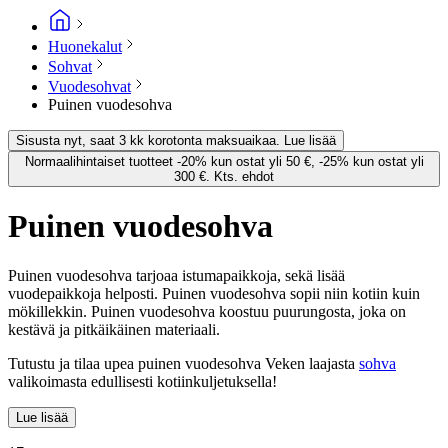
Huonekalut
Sohvat
Vuodesohvat
Puinen vuodesohva
Sisusta nyt, saat 3 kk korotonta maksuaikaa. Lue lisää
Normaalihintaiset tuotteet -20% kun ostat yli 50 €, -25% kun ostat yli
300 €. Kts. ehdot
Puinen vuodesohva
Puinen vuodesohva tarjoaa istumapaikkoja, sekä lisää
vuodepaikkoja helposti. Puinen vuodesohva sopii niin kotiin kuin
mökillekkin. Puinen vuodesohva koostuu puurungosta, joka on
kestävä ja pitkäikäinen materiaali.
Tutustu ja tilaa upea puinen vuodesohva Veken laajasta
sohva
valikoimasta edullisesti kotiinkuljetuksella!
Lue lisää