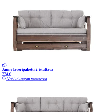
(9)
Janne laveripaketti 2-istuttava
774 €
Verkkokaupan varastossa