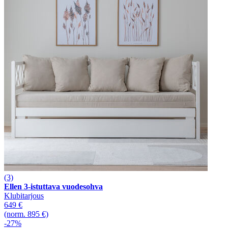
(3)
Ellen 3-istuttava vuodesohva
Klubitarjous
649 €
(norm. 895 €)
-27%