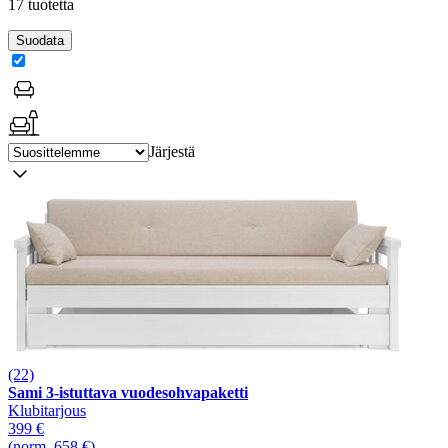
17 tuotetta
Suodata
Järjestä
(22)
Sami 3-istuttava vuodesohvapaketti
Klubitarjous
399 €
(norm. 658 €)