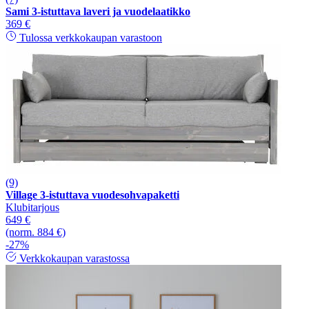
Sami 3-istuttava laveri ja vuodelaatikko
369 €
Tulossa verkkokaupan varastoon
(9)
Village 3-istuttava vuodesohvapaketti
Klubitarjous
649 €
(norm. 884 €)
-27%
Verkkokaupan varastossa