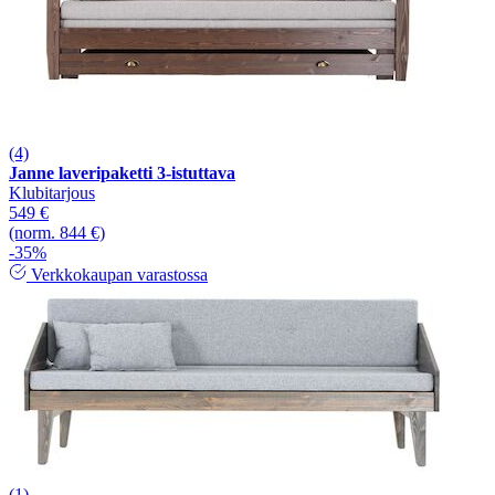
(4)
Janne laveripaketti 3-istuttava
Klubitarjous
549 €
(norm. 844 €)
-35%
Verkkokaupan varastossa
(1)