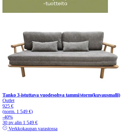
Tanko 3-istuttava vuodesohva tammi/storm(kuvausmalli)
Outlet
925 €
(norm. 1 549 €)
-40%
30 pv alin 1 549 €
Verkkokaupan varastossa