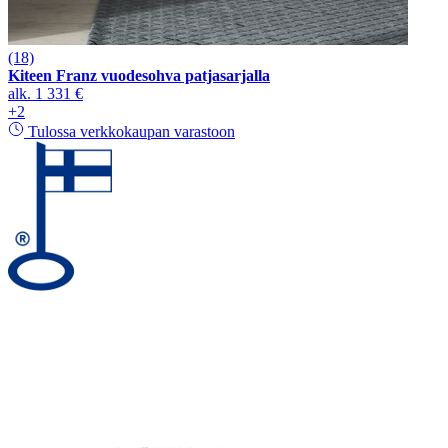
(18)
Kiteen Franz vuodesohva patjasarjalla
alk.
1 331 €
+2
Tulossa verkkokaupan varastoon