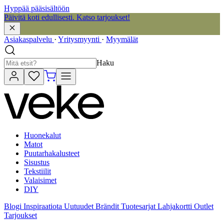
Hyppää pääsisältöön
Päivitä koti edullisesti. Katso tarjoukset!
Asiakaspalvelu
·
Yritysmyynti
·
Myymälät
Haku
Huonekalut
Matot
Puutarhakalusteet
Sisustus
Tekstiilit
Valaisimet
DIY
Blogi
Inspiraatiota
Uutuudet
Brändit
Tuotesarjat
Lahjakortti
Outlet
Tarjoukset