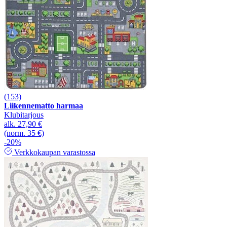
(153)
Liikennematto harmaa
Klubitarjous
alk.
27,90 €
(norm. 35 €)
-20%
Verkkokaupan varastossa