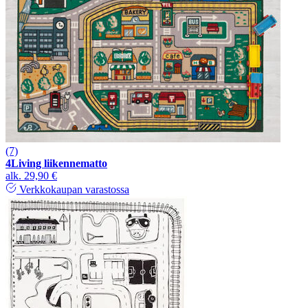
(7)
4Living liikennematto
alk.
29,90 €
Verkkokaupan varastossa