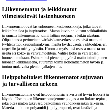
Liikennematot ja leikkimatot
viimeistelevät lastenhuoneen
Liikennematot ovat lastenhuoneen kestosuosikkeja, jotka tuovat
leikkeihin iloa ja inspiraatiota. Maton kuviointi kutsuu seikkailuihin
ja samalla liikennematto toimii lattian suojana ja leikin alustana.
Olipa haussa perinteinen värikäs katuverkostoa esittävä matto tai
tyylitellympi kaupunkinäkymä, meiltä löydät useita vaihtoehtoja eri
tarpeisiin ja mieltymyksiin. Huomaa myös, että osassa matoista on
useita eri koko- ja värivaihtoehtoja. Valitse koko ja väri lapsen
huoneen mukaan. Esimerkiksi pienempi pyöreä matto toimii pienen
huoneen leikkialueena, suurempi toimii kokolattiamaton tavoin ja
tuntuu mukavalta pienten jalkojen alla.
Helppohoitoiset liikennematot sujuvaan
ja turvalliseen arkeen
Liikennemattomme ovat helppohoitoisia ja kestävät hyvin leikkejä ja
käyttöä. Useimpien liikennemattojemme pohjassa on liukuestepinta,
joka pitää maton tukevasti paikoillaan vauhdikkaissakin leikeissä.
Materiaalit, kuten polyamidi ja polypropeeni, ovat kestäviä ja