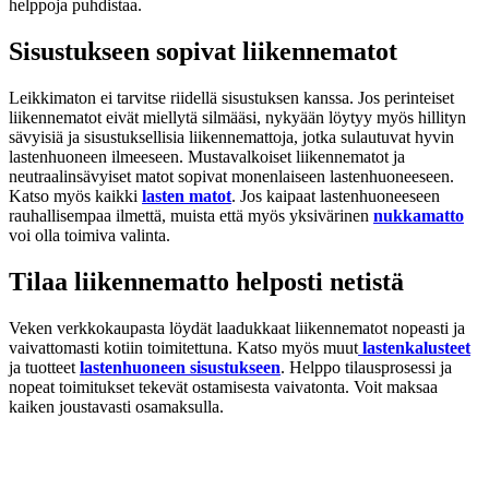
helppoja puhdistaa.
Sisustukseen sopivat liikennematot
Leikkimaton ei tarvitse riidellä sisustuksen kanssa. Jos perinteiset
liikennematot eivät miellytä silmääsi, nykyään löytyy myös hillityn
sävyisiä ja sisustuksellisia liikennemattoja, jotka sulautuvat hyvin
lastenhuoneen ilmeeseen. Mustavalkoiset liikennematot ja
neutraalinsävyiset matot sopivat monenlaiseen lastenhuoneeseen.
Katso myös kaikki
lasten matot
. Jos kaipaat lastenhuoneeseen
rauhallisempaa ilmettä, muista että myös yksivärinen
nukkamatto
voi olla toimiva valinta.
Tilaa liikennematto helposti netistä
Veken verkkokaupasta löydät laadukkaat liikennematot nopeasti ja
vaivattomasti kotiin toimitettuna. Katso myös muut
lastenkalusteet
ja tuotteet
lastenhuoneen sisustukseen
. Helppo tilausprosessi ja
nopeat toimitukset tekevät ostamisesta vaivatonta. Voit maksaa
kaiken joustavasti osamaksulla.