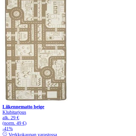
Liikennematto beige
Klubitarjous
alk.
29 €
(norm. 49 €)
-41%
Verkkokaupan varastossa