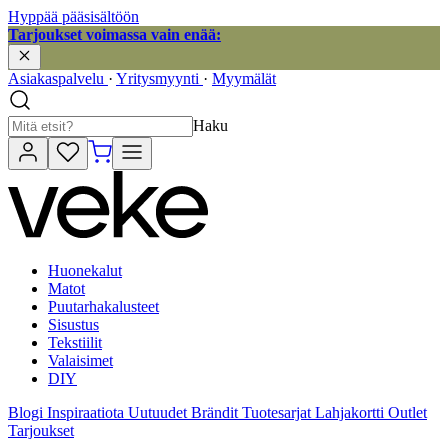
Hyppää pääsisältöön
Tarjoukset voimassa vain enää:
Asiakaspalvelu
·
Yritysmyynti
·
Myymälät
Haku
Huonekalut
Matot
Puutarhakalusteet
Sisustus
Tekstiilit
Valaisimet
DIY
Blogi
Inspiraatiota
Uutuudet
Brändit
Tuotesarjat
Lahjakortti
Outlet
Tarjoukset