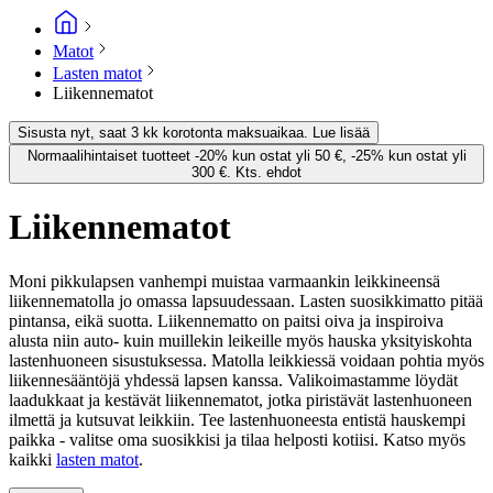
Matot
Lasten matot
Liikennematot
Sisusta nyt, saat 3 kk korotonta maksuaikaa. Lue lisää
Normaalihintaiset tuotteet -20% kun ostat yli 50 €, -25% kun ostat yli
300 €. Kts. ehdot
Liikennematot
Moni pikkulapsen vanhempi muistaa varmaankin leikkineensä
liikennematolla jo omassa lapsuudessaan. Lasten suosikkimatto pitää
pintansa, eikä suotta. Liikennematto on paitsi oiva ja inspiroiva
alusta niin auto- kuin muillekin leikeille myös hauska yksityiskohta
lastenhuoneen sisustuksessa. Matolla leikkiessä voidaan pohtia myös
liikennesääntöjä yhdessä lapsen kanssa. Valikoimastamme löydät
laadukkaat ja kestävät liikennematot, jotka piristävät lastenhuoneen
ilmettä ja kutsuvat leikkiin. Tee lastenhuoneesta entistä hauskempi
paikka - valitse oma suosikkisi ja tilaa helposti kotiisi. Katso myös
kaikki
lasten matot
.