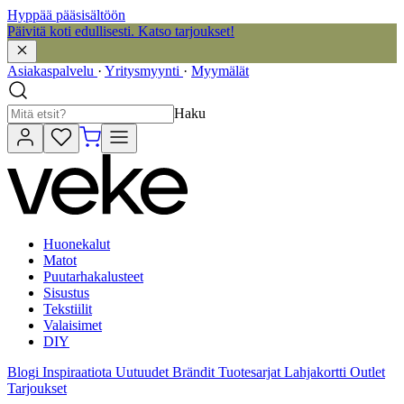
Hyppää pääsisältöön
Päivitä koti edullisesti. Katso tarjoukset!
Asiakaspalvelu
·
Yritysmyynti
·
Myymälät
Haku
Huonekalut
Matot
Puutarhakalusteet
Sisustus
Tekstiilit
Valaisimet
DIY
Blogi
Inspiraatiota
Uutuudet
Brändit
Tuotesarjat
Lahjakortti
Outlet
Tarjoukset