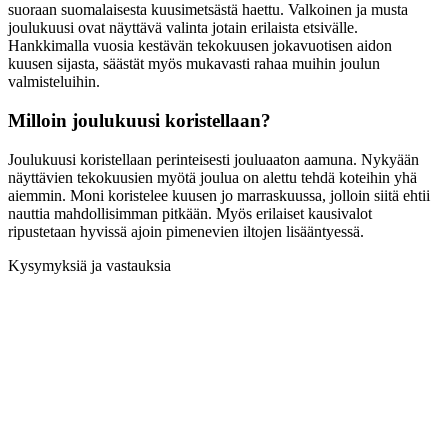
suoraan suomalaisesta kuusimetsästä haettu. Valkoinen ja musta
joulukuusi ovat näyttävä valinta jotain erilaista etsivälle.
Hankkimalla vuosia kestävän tekokuusen jokavuotisen aidon
kuusen sijasta, säästät myös mukavasti rahaa muihin joulun
valmisteluihin.
Milloin joulukuusi koristellaan?
Joulukuusi koristellaan perinteisesti jouluaaton aamuna. Nykyään
näyttävien tekokuusien myötä joulua on alettu tehdä koteihin yhä
aiemmin. Moni koristelee kuusen jo marraskuussa, jolloin siitä ehtii
nauttia mahdollisimman pitkään. Myös erilaiset kausivalot
ripustetaan hyvissä ajoin pimenevien iltojen lisääntyessä.
Kysymyksiä ja vastauksia