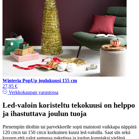
Winteria PopUp joulukuusi 155 cm
27,95 €
Verkkokaupan varastossa
Led-valoin koristeltu tekokuusi on helppo
ja ihastuttava joulun tuoja
Pienempiin tiloihin tai parvekkeelle sopii mainiosti vaikkapa näppärä
120 cm:n tai 150 cm:n korkuinen kuusi led-valoilla. Saat siis sekä
kuusen että valot samassa paketissa ja joulun kunniaksi vieläpä