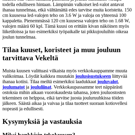
todella edulliseen hintaan. Lämpimän valkoiset led-valot antavat
ihanaa tunnelmaa, etkä välttämättä edes tarvitse muita koristeita. 150
cm kuusessa led-valojen teho on 3.6 W ja valoja on yhteensä 100
kappaletta. Pienemmässä 120 cm kuusessa valojen teho on 1.68 W,
valojen määrä 60 kpl. Tämä kuusi on erittäin kivan näköinen myös
liiketiloissa ja tuo esimerkiksi työpaikalle tai pikkujouluihin oikeaa
joulun tunnelmaa.
Tilaa kuuset, koristeet ja muu jouluun
tarvittava Vekeltä
Muista kuusen valittuasi vilkaista myös verkkokauppamme muuta
valikoimaa. Löydät kaikkea muutakin
joulusisustukseen
liittyvää
ihanaa kotiisi. Tilaa meiltä esimerkiksi laadukkaat
jouluvalot
,
joulumatot
ja
joululiinat
. Verkkokaupassamme teet näppärästi
ostoksia mihin aikaan vuorokaudesta tahansa, joten jouluostosten
tekeminen on helppoa, eikä tarvitse juosta jouluruuhkissa töiden
jälkeen. Säästä aikaa ja vaivaa ja tilaa tuotteet suoraan kotiovellesi
nopeasti ja edullisesti.
Kysymyksiä ja vastauksia
Miksi hankkisin tekokuusen?