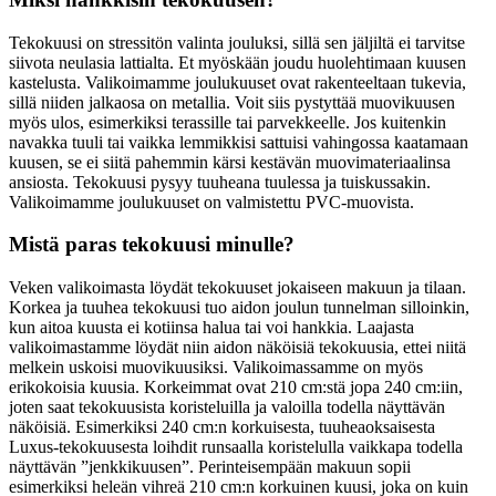
Tekokuusi on stressitön valinta jouluksi, sillä sen jäljiltä ei tarvitse
siivota neulasia lattialta. Et myöskään joudu huolehtimaan kuusen
kastelusta. Valikoimamme joulukuuset ovat rakenteeltaan tukevia,
sillä niiden jalkaosa on metallia. Voit siis pystyttää muovikuusen
myös ulos, esimerkiksi terassille tai parvekkeelle. Jos kuitenkin
navakka tuuli tai vaikka lemmikkisi sattuisi vahingossa kaatamaan
kuusen, se ei siitä pahemmin kärsi kestävän muovimateriaalinsa
ansiosta. Tekokuusi pysyy tuuheana tuulessa ja tuiskussakin.
Valikoimamme joulukuuset on valmistettu PVC-muovista.
Mistä paras tekokuusi minulle?
Veken valikoimasta löydät tekokuuset jokaiseen makuun ja tilaan.
Korkea ja tuuhea tekokuusi tuo aidon joulun tunnelman silloinkin,
kun aitoa kuusta ei kotiinsa halua tai voi hankkia. Laajasta
valikoimastamme löydät niin aidon näköisiä tekokuusia, ettei niitä
melkein uskoisi muovikuusiksi. Valikoimassamme on myös
erikokoisia kuusia. Korkeimmat ovat 210 cm:stä jopa 240 cm:iin,
joten saat tekokuusista koristeluilla ja valoilla todella näyttävän
näköisiä. Esimerkiksi 240 cm:n korkuisesta, tuuheaoksaisesta
Luxus-tekokuusesta loihdit runsaalla koristelulla vaikkapa todella
näyttävän ”jenkkikuusen”. Perinteisempään makuun sopii
esimerkiksi heleän vihreä 210 cm:n korkuinen kuusi, joka on kuin