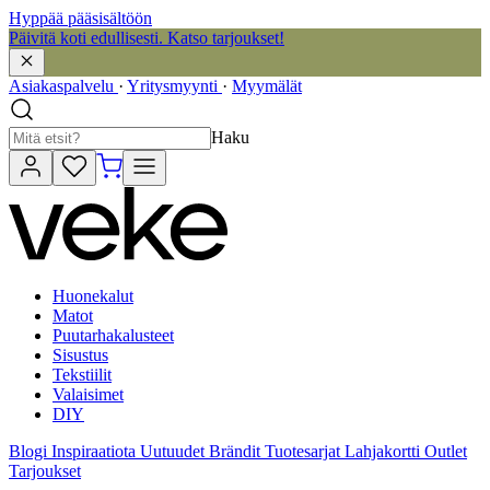
Hyppää pääsisältöön
Päivitä koti edullisesti. Katso tarjoukset!
Asiakaspalvelu
·
Yritysmyynti
·
Myymälät
Haku
Huonekalut
Matot
Puutarhakalusteet
Sisustus
Tekstiilit
Valaisimet
DIY
Blogi
Inspiraatiota
Uutuudet
Brändit
Tuotesarjat
Lahjakortti
Outlet
Tarjoukset