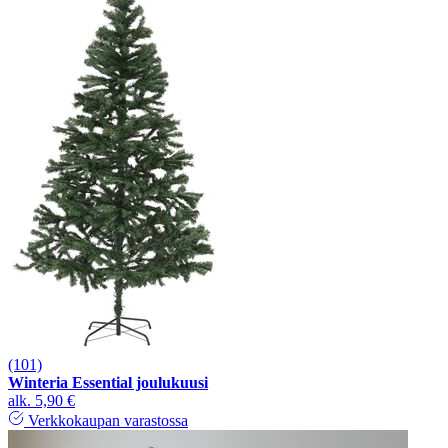
(101)
Winteria Essential joulukuusi
alk.
5,90 €
Verkkokaupan varastossa