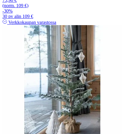
75,90 €
(norm. 109 €)
-30%
30 pv alin 109 €
Verkkokaupan varastossa