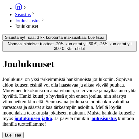
Sisustus
Joulusisustus
Joulukuuset
Sisusta nyt, saat 3 kk korotonta maksuaikaa. Lue lisää
Normaalihintaiset tuotteet -20% kun ostat yli 50 €, -25% kun ostat yli
300 €. Kts. ehdot
Joulukuuset
Joulukuusi on yksi tärkeimmistä hankinnoista joulukotiin. Sopivan
aidon kuusen etsintä voi olla haastavaa ja aikaa vievää puuhaa.
Muovinen tekokuusi on aina vihanta, se ei varise ja näyttää aina yhtä
hyvältä. Hanki kuusi jo hyvissä ajoin ennen joulua, niin säästys
viimehetken kiireeltä. Seuraavana jouluna se odottaakin valmiina
varastossa ja säästät aikaa tärkeämpiin asioihin. Meiltä löydät
monenlaisia tekokuusia jokaiseen makuun. Muista hankkia kuuselle
myös
joulukuusen jalka
. Ja päivitä muukin
j
oulusisustus
kuntoon
ihanilla tuotteillamme!
Lue lisää