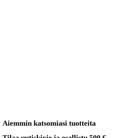
Aiemmin katsomiasi tuotteita
Tilaa uutiskirje ja osallistu 500 €