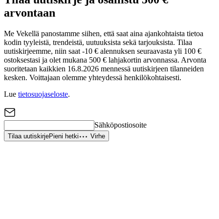
arvontaan
Me Vekellä panostamme siihen, että saat aina ajankohtaista tietoa
kodin tyyleistä, trendeistä, uutuuksista sekä tarjouksista. Tilaa
uutiskirjeemme, niin saat -10 € alennuksen seuraavasta yli 100 €
ostoksestasi ja olet mukana 500 € lahjakortin arvonnassa. Arvonta
suoritetaan kaikkien 16.8.2026 mennessä uutiskirjeen tilanneiden
kesken. Voittajaan olemme yhteydessä henkilökohtaisesti.
Lue
tietosuojaseloste
.
Sähköpostiosoite
Tilaa uutiskirje
Pieni hetki
Virhe