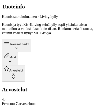
Tuoteinfo
Kaunis suorakulmainen 4Living hylly
Kaunis ja tyylikäs 4Living seinähylly sopii yksinkertaisen
muotoilunsa vuoksi tilaan kuin tilaan. Runkomateriaali rautaa,
kauniit vaaleat hyllyt MDF-levyä.
Tekniset tiedot
Mitat
Arvostelut
(7)
Arvostelut
4.4
Perustuu 7 arvosteluun