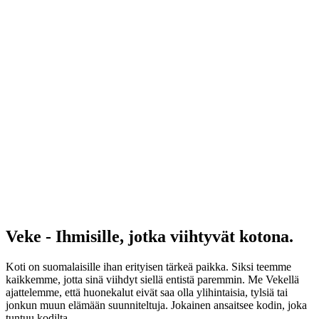
Veke - Ihmisille, jotka viihtyvät kotona.
Koti on suomalaisille ihan erityisen tärkeä paikka. Siksi teemme
kaikkemme, jotta sinä viihdyt siellä entistä paremmin. Me Vekellä
ajattelemme, että huonekalut eivät saa olla ylihintaisia, tylsiä tai
jonkun muun elämään suunniteltuja. Jokainen ansaitsee kodin, joka
tuntuu kodilta.