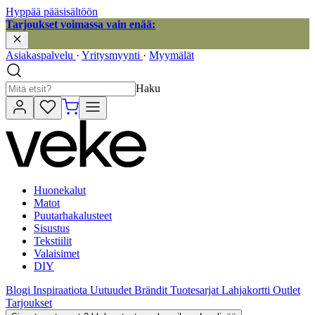
Hyppää pääsisältöön
Tarjoukset voimassa vain enää:
Asiakaspalvelu
·
Yritysmyynti
·
Myymälät
Haku
Huonekalut
Matot
Puutarhakalusteet
Sisustus
Tekstiilit
Valaisimet
DIY
Blogi
Inspiraatiota
Uutuudet
Brändit
Tuotesarjat
Lahjakortti
Outlet
Tarjoukset