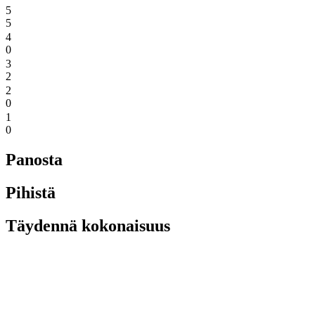
5
5
4
0
3
2
2
0
1
0
Panosta
Pihistä
Täydennä kokonaisuus