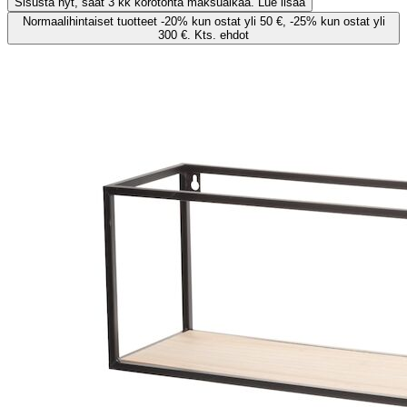
Sisusta nyt, saat 3 kk korotonta maksuaikaa. Lue lisää
Normaalihintaiset tuotteet -20% kun ostat yli 50 €, -25% kun ostat yli
300 €. Kts. ehdot