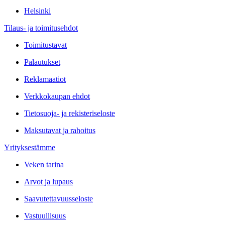
Helsinki
Tilaus- ja toimitusehdot
Toimitustavat
Palautukset
Reklamaatiot
Verkkokaupan ehdot
Tietosuoja- ja rekisteriseloste
Maksutavat ja rahoitus
Yrityksestämme
Veken tarina
Arvot ja lupaus
Saavutettavuusseloste
Vastuullisuus