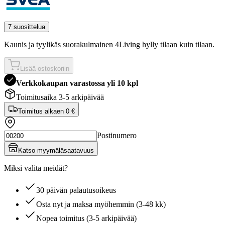
7 suosittelua
Kaunis ja tyylikäs suorakulmainen 4Living hylly tilaan kuin tilaan.
Lisää ostoskoriin
Verkkokaupan varastossa yli 10 kpl
Toimitusaika 3-5 arkipäivää
Toimitus alkaen
0 €
Postinumero
Katso myymäläsaatavuus
Miksi valita meidät?
30 päivän palautusoikeus
Osta nyt ja maksa myöhemmin (3-48 kk)
Nopea toimitus (3-5 arkipäivää)