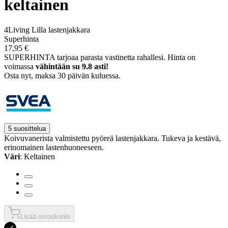
keltainen
4Living Lilla lastenjakkara
Superhinta
17,95 €
SUPERHINTA tarjoaa parasta vastinetta rahallesi.
Hinta on
voimassa
vähintään su 9.8 asti!
Osta nyt, ­maksa 30 päivän kuluessa.
5 suosittelua
Koivuvanerista valmistettu pyöreä lastenjakkara. Tukeva ja kestävä,
erinomainen lastenhuoneeseen.
Väri
: Keltainen
Lisää ostoskoriin