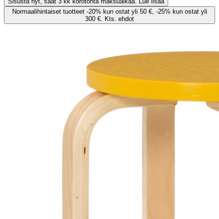
Sisusta nyt, saat 3 kk korotonta maksuaikaa. Lue lisää
Normaalihintaiset tuotteet -20% kun ostat yli 50 €, -25% kun ostat yli
300 €. Kts. ehdot