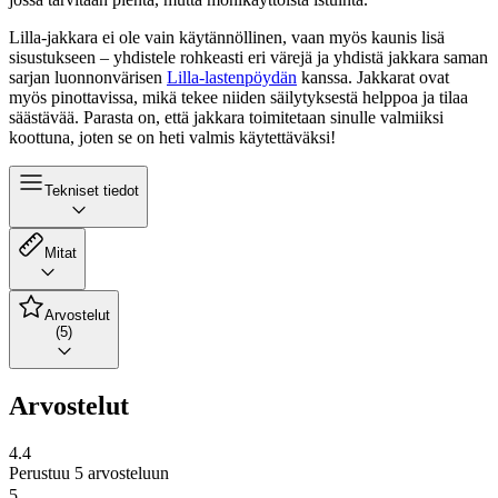
Lilla-jakkara ei ole vain käytännöllinen, vaan myös kaunis lisä
sisustukseen – yhdistele rohkeasti eri värejä ja yhdistä jakkara saman
sarjan luonnonvärisen
Lilla-lastenpöydän
kanssa. Jakkarat ovat
myös pinottavissa, mikä tekee niiden säilytyksestä helppoa ja tilaa
säästävää. Parasta on, että jakkara toimitetaan sinulle valmiiksi
koottuna, joten se on heti valmis käytettäväksi!
Tekniset tiedot
Mitat
Arvostelut
(5)
Arvostelut
4.4
Perustuu 5 arvosteluun
5