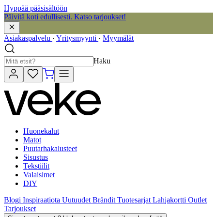
Hyppää pääsisältöön
Päivitä koti edullisesti. Katso tarjoukset!
Asiakaspalvelu
·
Yritysmyynti
·
Myymälät
Haku
Huonekalut
Matot
Puutarhakalusteet
Sisustus
Tekstiilit
Valaisimet
DIY
Blogi
Inspiraatiota
Uutuudet
Brändit
Tuotesarjat
Lahjakortti
Outlet
Tarjoukset