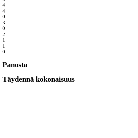
4
4
0
3
0
2
1
1
0
Panosta
Täydennä kokonaisuus