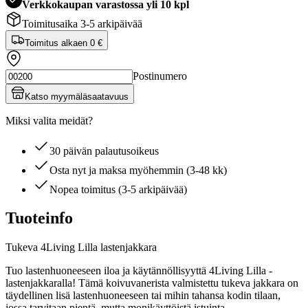
Verkkokaupan varastossa yli 10 kpl
Toimitusaika 3-5 arkipäivää
Toimitus alkaen
0 €
Postinumero
Katso myymäläsaatavuus
Miksi valita meidät?
30 päivän palautusoikeus
Osta nyt ja maksa myöhemmin (3-48 kk)
Nopea toimitus (3-5 arkipäivää)
Tuoteinfo
Tukeva 4Living Lilla lastenjakkara
Tuo lastenhuoneeseen iloa ja käytännöllisyyttä 4Living Lilla -
lastenjakkaralla! Tämä koivuvanerista valmistettu tukeva jakkara on
täydellinen lisä lastenhuoneeseen tai mihin tahansa kodin tilaan,
jossa tarvitaan pientä, mutta monikäyttöistä istuinta.