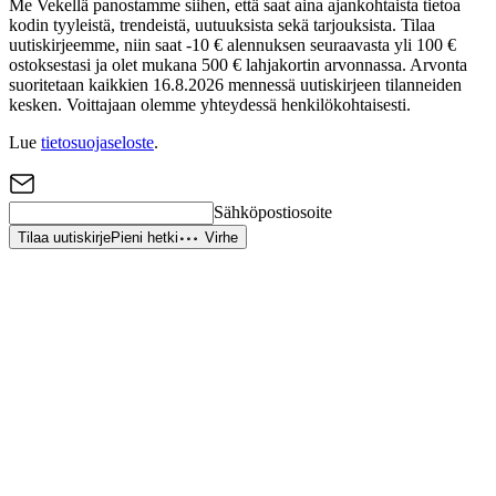
Me Vekellä panostamme siihen, että saat aina ajankohtaista tietoa
kodin tyyleistä, trendeistä, uutuuksista sekä tarjouksista. Tilaa
uutiskirjeemme, niin saat -10 € alennuksen seuraavasta yli 100 €
ostoksestasi ja olet mukana 500 € lahjakortin arvonnassa. Arvonta
suoritetaan kaikkien 16.8.2026 mennessä uutiskirjeen tilanneiden
kesken. Voittajaan olemme yhteydessä henkilökohtaisesti.
Lue
tietosuojaseloste
.
Sähköpostiosoite
Tilaa uutiskirje
Pieni hetki
Virhe