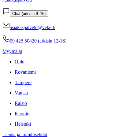
Chat (arkisin 9–16)
asiakaspalvelu@veke.fi
09 425 50420 (arkisin 12-16)
Myymälät
Oulu
Rovaniemi
Tampere
Vantaa
Raisio
Kuopio
Helsinki
Tilaus- ja toimitusehdot