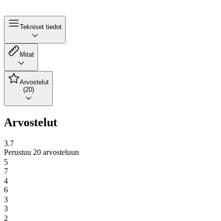
Tekniset tiedot
Mitat
Arvostelut
(20)
Arvostelut
3.7
Perustuu 20 arvosteluun
5
7
4
6
3
3
2