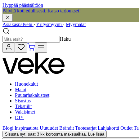
Hyppää pääsisältöön
Päivitä koti edullisesti. Katso tarjoukset!
Asiakaspalvelu
·
Yritysmyynti
·
Myymälät
Haku
Huonekalut
Matot
Puutarhakalusteet
Sisustus
Tekstiilit
Valaisimet
DIY
Blogi
Inspiraatiota
Uutuudet
Brändit
Tuotesarjat
Lahjakortti
Outlet
Ta
Sisusta nyt, saat 3 kk korotonta maksuaikaa. Lue lisää