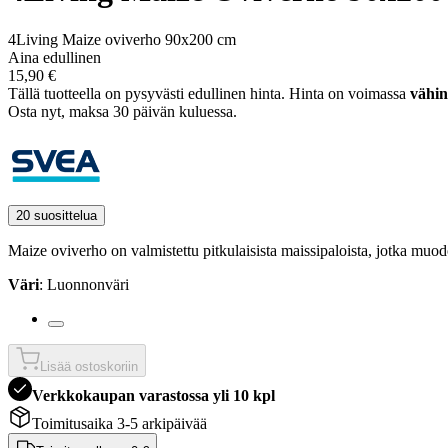
4Living Maize oviverho 90x200 cm
Aina edullinen
15,90 €
Tällä tuotteella on pysyvästi edullinen hinta.
Hinta on voimassa
vähin
Osta nyt, ­maksa 30 päivän kuluessa.
20 suosittelua
Maize oviverho on valmistettu pitkulaisista maissipaloista, jotka muo
Väri
: Luonnonväri
Lisää ostoskoriin
Verkkokaupan varastossa yli 10 kpl
Toimitusaika 3-5 arkipäivää