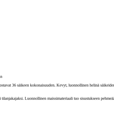
an
dostavat 36 säikeen kokonaisuuden. Kevyt, luonnollinen helinä säikeiden
tilanjakajaksi. Luonnollinen maissimateriaali tuo sisustukseen pehmeää 