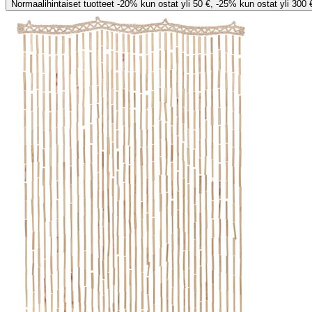
Normaalihintaiset tuotteet -20% kun ostat yli 50 €, -25% kun ostat yli 300 