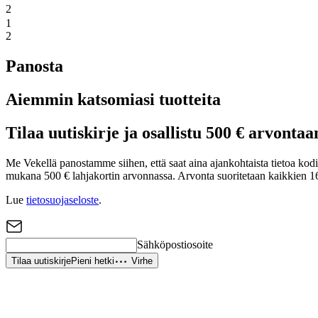
2
1
2
Panosta
Aiemmin katsomiasi tuotteita
Tilaa uutiskirje ja osallistu 500 € arvontaa
Me Vekellä panostamme siihen, että saat aina ajankohtaista tietoa kodin 
mukana 500 € lahjakortin arvonnassa. Arvonta suoritetaan kaikkien 16
Lue
tietosuojaseloste
.
Sähköpostiosoite
Tilaa uutiskirje
Pieni hetki
Virhe