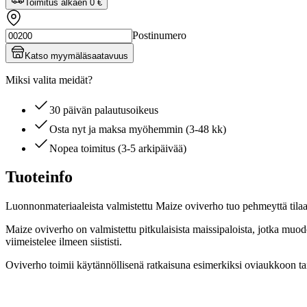
Toimitus alkaen
0 €
Postinumero
Katso myymäläsaatavuus
Miksi valita meidät?
30 päivän palautusoikeus
Osta nyt ja maksa myöhemmin (3-48 kk)
Nopea toimitus (3-5 arkipäivää)
Tuoteinfo
Luonnonmateriaaleista valmistettu Maize oviverho tuo pehmeyttä tila
Maize oviverho on valmistettu pitkulaisista maissipaloista, jotka muo
viimeistelee ilmeen siististi.
Oviverho toimii käytännöllisenä ratkaisuna esimerkiksi oviaukkoon tai 