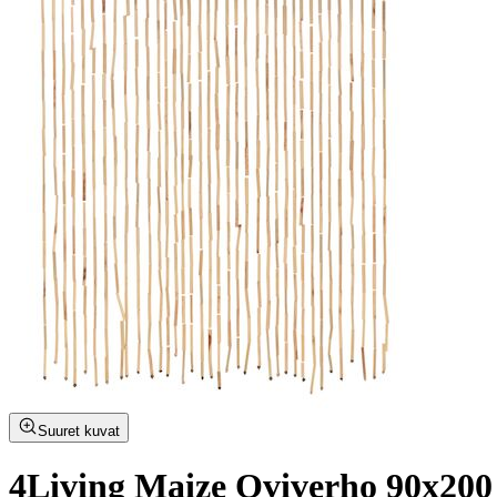
Suuret kuvat
4Living Maize Oviverho 90x200