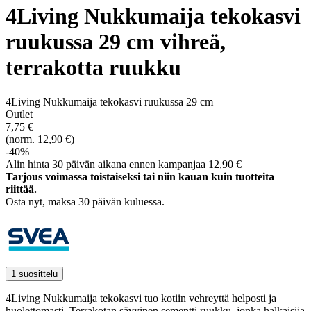
4Living Nukkumaija tekokasvi
ruukussa 29 cm vihreä,
terrakotta ruukku
4Living Nukkumaija tekokasvi ruukussa 29 cm
Outlet
7,75 €
(norm. 12,90 €)
-40%
Alin hinta 30 päivän aikana ennen kampanjaa 12,90 €
Tarjous voimassa toistaiseksi tai niin kauan kuin tuotteita
riittää.
Osta nyt, ­maksa 30 päivän kuluessa.
1 suosittelu
4Living Nukkumaija tekokasvi tuo kotiin vehreyttä helposti ja
huolettomasti. Terrakotan sävyinen sementti ruukku, jonka halkaisija