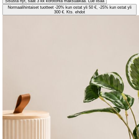
Sisusta nyt, saat 3 kk korotonta maksuaikaa. Lue lisää
Normaalihintaiset tuotteet -20% kun ostat yli 50 €, -25% kun ostat yli
300 €. Kts. ehdot