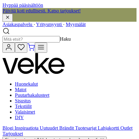
Hyppää pääsisältöön
Päivitä koti edullisesti. Katso tarjoukset!
Asiakaspalvelu
·
Yritysmyynti
·
Myymälät
Haku
Huonekalut
Matot
Puutarhakalusteet
Sisustus
Tekstiilit
Valaisimet
DIY
Blogi
Inspiraatiota
Uutuudet
Brändit
Tuotesarjat
Lahjakortti
Outlet
Tarjoukset