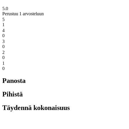
5.0
Perustuu 1 arvosteluun
5
1
4
0
3
0
2
0
1
0
Panosta
Pihistä
Täydennä kokonaisuus