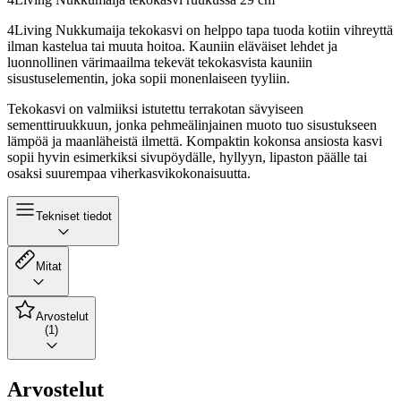
4Living Nukkumaija tekokasvi on helppo tapa tuoda kotiin vihreyttä
ilman kastelua tai muuta hoitoa. Kauniin eläväiset lehdet ja
luonnollinen värimaailma tekevät tekokasvista kauniin
sisustuselementin, joka sopii monenlaiseen tyyliin.
Tekokasvi on valmiiksi istutettu terrakotan sävyiseen
sementtiruukkuun, jonka pehmeälinjainen muoto tuo sisustukseen
lämpöä ja maanläheistä ilmettä. Kompaktin kokonsa ansiosta kasvi
sopii hyvin esimerkiksi sivupöydälle, hyllyyn, lipaston päälle tai
osaksi suurempaa viherkasvikokonaisuutta.
Tekniset tiedot
Mitat
Arvostelut
(1)
Arvostelut