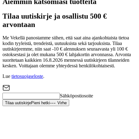
Aiemmin katsomiasi tuotteita
Tilaa uutiskirje ja osallistu 500 €
arvontaan
Me Vekellä panostamme siihen, että saat aina ajankohtaista tietoa
kodin tyyleistä, trendeistä, uutuuksista sekä tarjouksista. Tilaa
uutiskirjeemme, niin saat -10 € alennuksen seuraavasta yli 100 €
ostoksestasi ja olet mukana 500 € lahjakortin arvonnassa. Arvonta
suoritetaan kaikkien 16.8.2026 mennessä uutiskirjeen tilanneiden
kesken. Voittajaan olemme yhteydessä henkilökohtaisesti.
Lue
tietosuojaseloste
.
Sähköpostiosoite
Tilaa uutiskirje
Pieni hetki
Virhe