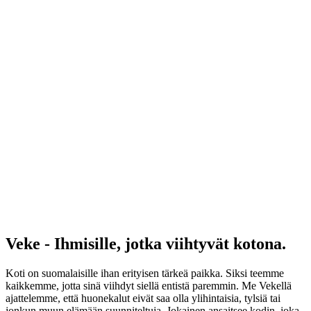
Veke - Ihmisille, jotka viihtyvät kotona.
Koti on suomalaisille ihan erityisen tärkeä paikka. Siksi teemme
kaikkemme, jotta sinä viihdyt siellä entistä paremmin. Me Vekellä
ajattelemme, että huonekalut eivät saa olla ylihintaisia, tylsiä tai
jonkun muun elämään suunniteltuja. Jokainen ansaitsee kodin, joka