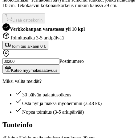
10 cm. Tekokasvin kokonaiskorkeus ruukun kanssa 29 cm.
Lisää ostoskoriin
Verkkokaupan varastossa yli 10 kpl
Toimitusaika 3-5 arkipäivää
Toimitus alkaen
0 €
Postinumero
Katso myymäläsaatavuus
Miksi valita meidät?
30 päivän palautusoikeus
Osta nyt ja maksa myöhemmin (3-48 kk)
Nopea toimitus (3-5 arkipäivää)
Tuoteinfo
4Living Nukkumaija tekokasvi ruukussa 29 cm