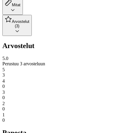
Mitat
Arvostelut
(3)
Arvostelut
5.0
Perustuu 3 arvosteluun
5
3
4
0
3
0
2
0
1
0
Panosta