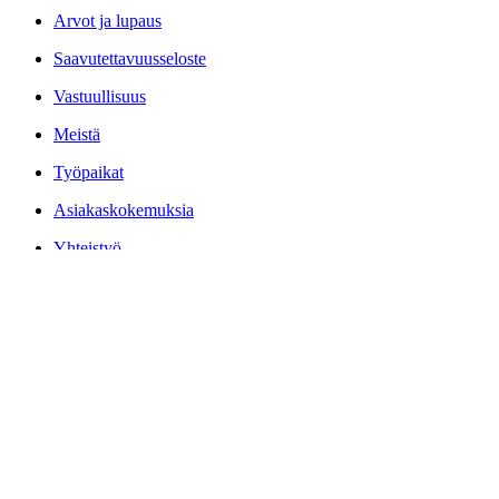
Arvot ja lupaus
Saavutettavuusseloste
Vastuullisuus
Meistä
Työpaikat
Asiakaskokemuksia
Yhteistyö
Yritysmyynti
Tilaa uutiskirjeemme
Liity Kotiklubiin