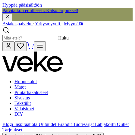
Hyppää pääsisältöön
Päivitä koti edullisesti. Katso tarjoukset!
Asiakaspalvelu
·
Yritysmyynti
·
Myymälät
Haku
Huonekalut
Matot
Puutarhakalusteet
Sisustus
Tekstiilit
Valaisimet
DIY
Blogi
Inspiraatiota
Uutuudet
Brändit
Tuotesarjat
Lahjakortti
Outlet
Tarjoukset