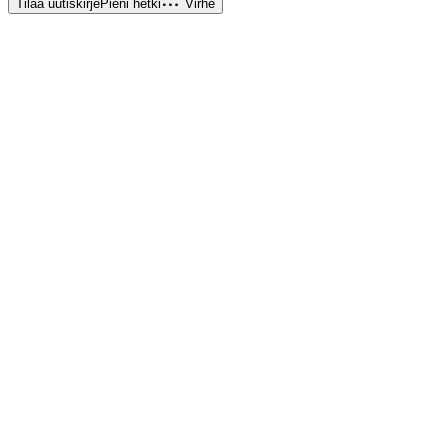
Tilaa uutiskirje
Pieni hetki
Virhe