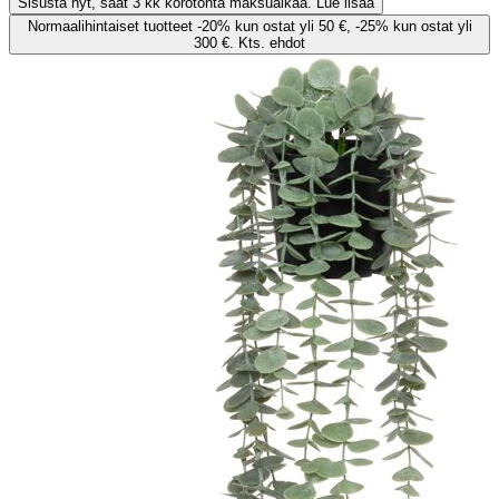
Sisusta nyt, saat 3 kk korotonta maksuaikaa. Lue lisää
Normaalihintaiset tuotteet -20% kun ostat yli 50 €, -25% kun ostat yli
300 €. Kts. ehdot