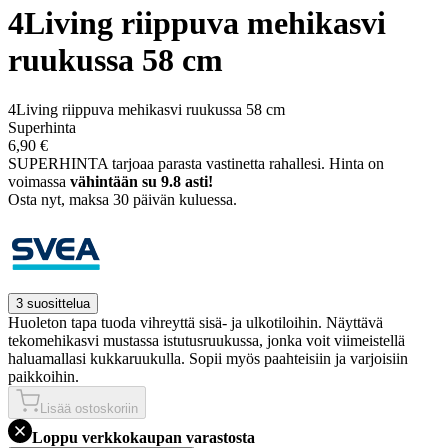
4Living riippuva mehikasvi
ruukussa 58 cm
4Living riippuva mehikasvi ruukussa 58 cm
Superhinta
6,90 €
SUPERHINTA tarjoaa parasta vastinetta rahallesi.
Hinta on
voimassa
vähintään su 9.8 asti!
Osta nyt, ­maksa 30 päivän kuluessa.
3 suosittelua
Huoleton tapa tuoda vihreyttä sisä- ja ulkotiloihin. Näyttävä
tekomehikasvi mustassa istutusruukussa, jonka voit viimeistellä
haluamallasi kukkaruukulla. Sopii myös paahteisiin ja varjoisiin
paikkoihin.
Lisää ostoskoriin
Loppu verkkokaupan varastosta