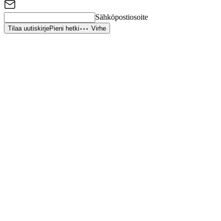
Sähköpostiosoite
Tilaa uutiskirje
Pieni hetki
Virhe