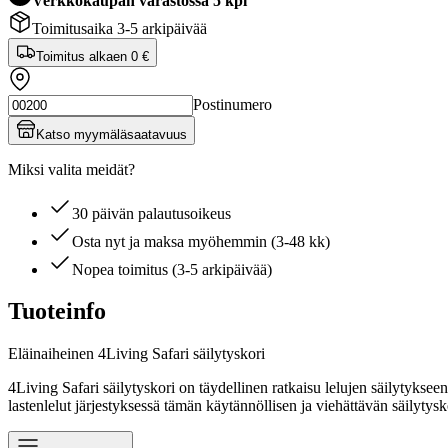
Verkkokaupan varastossa 5 kpl
Toimitusaika 3-5 arkipäivää
Toimitus alkaen
0 €
Postinumero
Katso myymäläsaatavuus
Miksi valita meidät?
30 päivän palautusoikeus
Osta nyt ja maksa myöhemmin (3-48 kk)
Nopea toimitus (3-5 arkipäivää)
Tuoteinfo
Eläinaiheinen 4Living Safari säilytyskori
4Living Safari säilytyskori on täydellinen ratkaisu lelujen säilytyksee
lastenlelut järjestyksessä tämän käytännöllisen ja viehättävän säilytysk