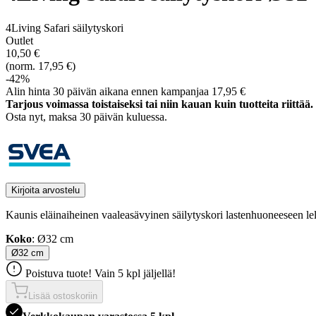
4Living Safari säilytyskori
Outlet
10,50 €
(norm. 17,95 €)
-42%
Alin hinta 30 päivän aikana ennen kampanjaa 17,95 €
Tarjous voimassa toistaiseksi tai niin kauan kuin tuotteita riittää.
Osta nyt, ­maksa 30 päivän kuluessa.
Kirjoita arvostelu
Kaunis eläinaiheinen vaaleasävyinen säilytyskori lastenhuoneeseen lelui
Koko
: Ø32 cm
Ø32 cm
Poistuva tuote! Vain 5 kpl jäljellä!
Lisää ostoskoriin