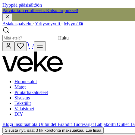
Hyppää pääsisältöön
Päivitä koti edullisesti. Katso tarjoukset!
Asiakaspalvelu
·
Yritysmyynti
·
Myymälät
Haku
Huonekalut
Matot
Puutarhakalusteet
Sisustus
Tekstiilit
Valaisimet
DIY
Blogi
Inspiraatiota
Uutuudet
Brändit
Tuotesarjat
Lahjakortti
Outlet
Ta
Sisusta nyt, saat 3 kk korotonta maksuaikaa. Lue lisää