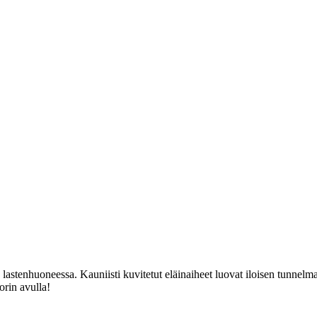
n lastenhuoneessa. Kauniisti kuvitetut eläinaiheet luovat iloisen tunnelm
orin avulla!