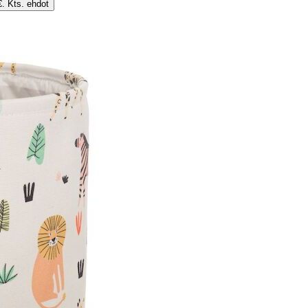
€. Kts. ehdot