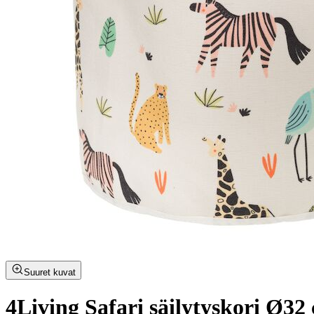
Suuret kuvat
4Living Safari säilytyskori Ø3