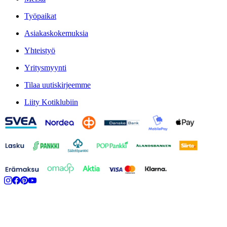
Työpaikat
Asiakaskokemuksia
Yhteistyö
Yritysmyynti
Tilaa uutiskirjeemme
Liity Kotiklubiin