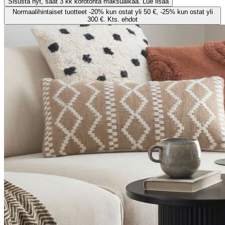
Sisusta nyt, saat 3 kk korotonta maksuaikaa. Lue lisää
Normaalihintaiset tuotteet -20% kun ostat yli 50 €, -25% kun ostat yli
300 €. Kts. ehdot