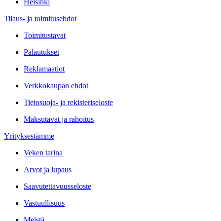
Helsinki
Tilaus- ja toimitusehdot
Toimitustavat
Palautukset
Reklamaatiot
Verkkokaupan ehdot
Tietosuoja- ja rekisteriseloste
Maksutavat ja rahoitus
Yrityksestämme
Veken tarina
Arvot ja lupaus
Saavutettavuusseloste
Vastuullisuus
Meistä