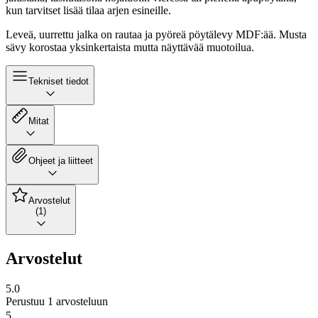
kun tarvitset lisää tilaa arjen esineille.
Leveä, uurrettu jalka on rautaa ja pyöreä pöytälevy MDF:ää. Musta
sävy korostaa yksinkertaista mutta näyttävää muotoilua.
Tekniset tiedot
Mitat
Ohjeet ja liitteet
Arvostelut
(1)
Arvostelut
5.0
Perustuu 1 arvosteluun
5