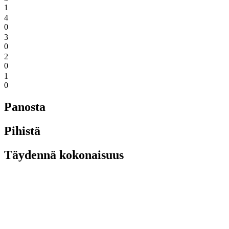
1
4
0
3
0
2
0
1
0
Panosta
Pihistä
Täydennä kokonaisuus