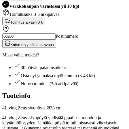
Verkkokaupan varastossa yli 10 kpl
Toimitusaika 3-5 arkipäivää
Toimitus alkaen
0 €
Postinumero
Katso myymäläsaatavuus
Miksi valita meidät?
30 päivän palautusoikeus
Osta nyt ja maksa myöhemmin (3-48 kk)
Nopea toimitus (3-5 arkipäivää)
Tuoteinfo
4Living Zeus sivupöytä Ø38 cm
4Living Zeus -sivupöytä yhdistää graafisen muodon ja
käytännöllisyyden. Jämäkkä pöytä toimii loistavasti viherkasvin
jalustana, laskutasona nojatuolin vieressä tai pienenä apupöytänä,