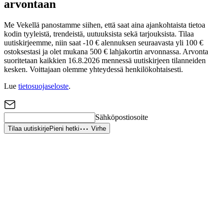
arvontaan
Me Vekellä panostamme siihen, että saat aina ajankohtaista tietoa
kodin tyyleistä, trendeistä, uutuuksista sekä tarjouksista. Tilaa
uutiskirjeemme, niin saat -10 € alennuksen seuraavasta yli 100 €
ostoksestasi ja olet mukana 500 € lahjakortin arvonnassa. Arvonta
suoritetaan kaikkien 16.8.2026 mennessä uutiskirjeen tilanneiden
kesken. Voittajaan olemme yhteydessä henkilökohtaisesti.
Lue
tietosuojaseloste
.
Sähköpostiosoite
Tilaa uutiskirje
Pieni hetki
Virhe