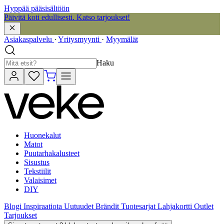
Hyppää pääsisältöön
Päivitä koti edullisesti. Katso tarjoukset!
Asiakaspalvelu
·
Yritysmyynti
·
Myymälät
Haku
Huonekalut
Matot
Puutarhakalusteet
Sisustus
Tekstiilit
Valaisimet
DIY
Blogi
Inspiraatiota
Uutuudet
Brändit
Tuotesarjat
Lahjakortti
Outlet
Tarjoukset