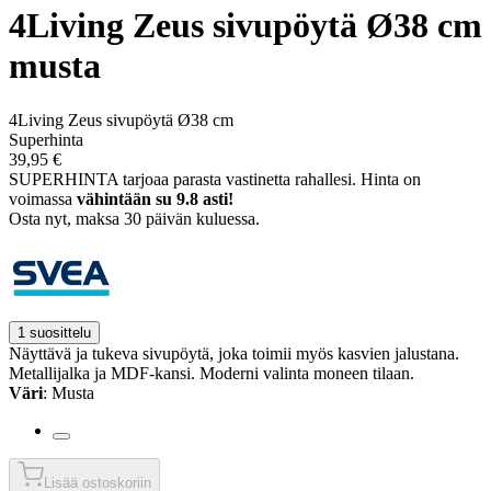
4Living Zeus sivupöytä Ø38 cm
musta
4Living Zeus sivupöytä Ø38 cm
Superhinta
39,95 €
SUPERHINTA tarjoaa parasta vastinetta rahallesi.
Hinta on
voimassa
vähintään su 9.8 asti!
Osta nyt, ­maksa 30 päivän kuluessa.
1 suosittelu
Näyttävä ja tukeva sivupöytä, joka toimii myös kasvien jalustana.
Metallijalka ja MDF-kansi. Moderni valinta moneen tilaan.
Väri
: Musta
Lisää ostoskoriin