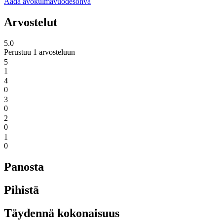
Aada avokulmavuodesohva
Arvostelut
5.0
Perustuu 1 arvosteluun
5
1
4
0
3
0
2
0
1
0
Panosta
Pihistä
Täydennä kokonaisuus