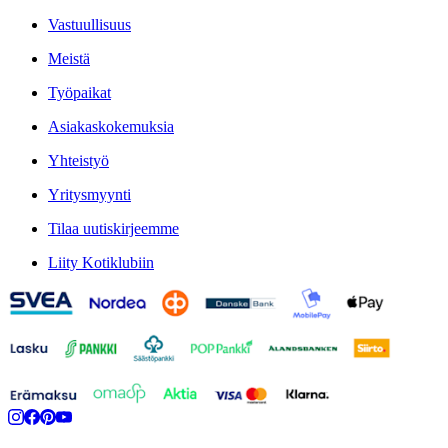
Vastuullisuus
Meistä
Työpaikat
Asiakaskokemuksia
Yhteistyö
Yritysmyynti
Tilaa uutiskirjeemme
Liity Kotiklubiin