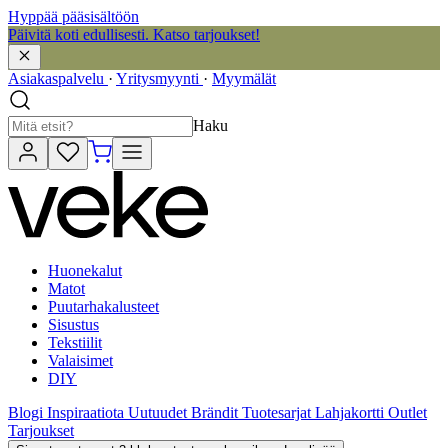
Hyppää pääsisältöön
Päivitä koti edullisesti. Katso tarjoukset!
Asiakaspalvelu
·
Yritysmyynti
·
Myymälät
Haku
Huonekalut
Matot
Puutarhakalusteet
Sisustus
Tekstiilit
Valaisimet
DIY
Blogi
Inspiraatiota
Uutuudet
Brändit
Tuotesarjat
Lahjakortti
Outlet
Tarjoukset