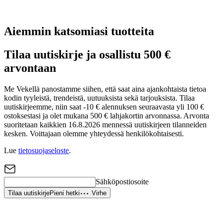
Aiemmin katsomiasi tuotteita
Tilaa uutiskirje ja osallistu 500 €
arvontaan
Me Vekellä panostamme siihen, että saat aina ajankohtaista tietoa
kodin tyyleistä, trendeistä, uutuuksista sekä tarjouksista. Tilaa
uutiskirjeemme, niin saat -10 € alennuksen seuraavasta yli 100 €
ostoksestasi ja olet mukana 500 € lahjakortin arvonnassa. Arvonta
suoritetaan kaikkien 16.8.2026 mennessä uutiskirjeen tilanneiden
kesken. Voittajaan olemme yhteydessä henkilökohtaisesti.
Lue
tietosuojaseloste
.
Sähköpostiosoite
Tilaa uutiskirje
Pieni hetki
Virhe