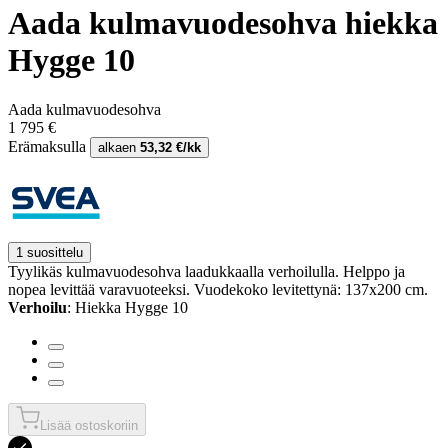
Aada kulmavuodesohva hiekka
Hygge 10
Aada kulmavuodesohva
1 795 €
Erämaksulla
alkaen
53,32 €/kk
1 suosittelu
Tyylikäs kulmavuodesohva laadukkaalla verhoilulla. Helppo ja
nopea levittää varavuoteeksi. Vuodekoko levitettynä: 137x200 cm.
Verhoilu
: Hiekka Hygge 10
Lisää ostoskoriin