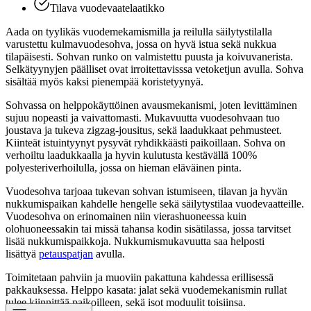
Tilava vuodevaatelaatikko
Aada on tyylikäs vuodemekamismilla ja reilulla säilytystilalla
varustettu kulmavuodesohva, jossa on hyvä istua sekä nukkua
tilapäisesti. Sohvan runko on valmistettu puusta ja koivuvanerista.
Selkätyynyjen päälliset ovat irroitettavisssa vetoketjun avulla. Sohva
sisältää myös kaksi pienempää koristetyynyä.
Sohvassa on helppokäyttöinen avausmekanismi, joten levittäminen
sujuu nopeasti ja vaivattomasti. Mukavuutta vuodesohvaan tuo
joustava ja tukeva zigzag-jousitus, sekä laadukkaat pehmusteet.
Kiinteät istuintyynyt pysyvät ryhdikkäästi paikoillaan. Sohva on
verhoiltu laadukkaalla ja hyvin kulutusta kestävällä 100%
polyesteriverhoilulla, jossa on hieman eläväinen pinta.
Vuodesohva tarjoaa tukevan sohvan istumiseen, tilavan ja hyvän
nukkumispaikan kahdelle hengelle sekä säilytystilaa vuodevaatteille.
Vuodesohva on erinomainen niin vierashuoneessa kuin
olohuoneessakin tai missä tahansa kodin sisätilassa, jossa tarvitset
lisää nukkumispaikkoja. Nukkumismukavuutta saa helposti
lisättyä
petauspatjan
avulla.
Toimitetaan pahviin ja muoviin pakattuna kahdessa erillisessä
pakkauksessa. Helppo kasata: jalat sekä vuodemekanismin rullat
tulee kiinnittää paikoilleen, sekä isot moduulit toisiinsa.