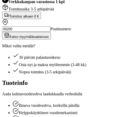
Verkkokaupan varastossa 1 kpl
Toimitusaika 3-5 arkipäivää
Toimitus alkaen
0 €
Postinumero
Katso myymäläsaatavuus
Miksi valita meidät?
30 päivän palautusoikeus
Osta nyt ja maksa myöhemmin (3-48 kk)
Nopea toimitus (3-5 arkipäivää)
Tuoteinfo
Aada kulmavuodesohva laadukkaalla verhoilulla
Ilmava vuodesohva, korkeilla jaloilla
Helppokäyttöinen vuodemekanismi