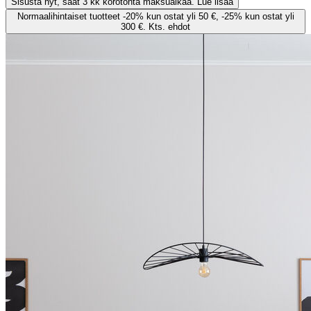
Sisusta nyt, saat 3 kk korotonta maksuaikaa. Lue lisää
Normaalihintaiset tuotteet -20% kun ostat yli 50 €, -25% kun ostat yli
300 €. Kts. ehdot