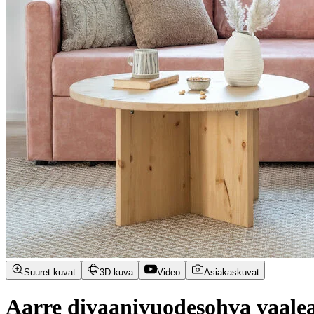
Suuret kuvat
3D-kuva
Video
Asiakaskuvat
Aarre divaanivuodesohva vaale