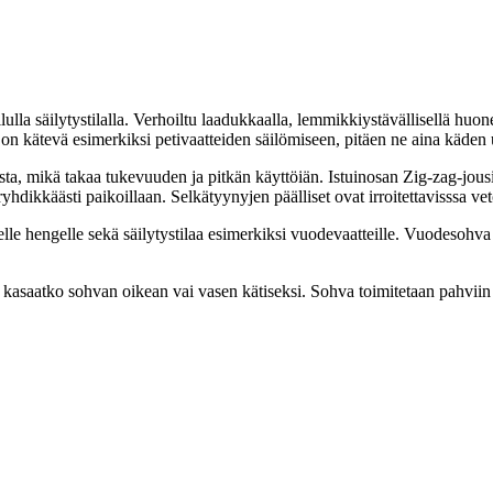
lla säilytystilalla. Verhoiltu laadukkaalla, lemmikkiystävällisellä hu
n kätevä esimerkiksi petivaatteiden säilömiseen, pitäen ne aina käden ulo
ta, mikä takaa tukevuuden ja pitkän käyttöiän. Istuinosan Zig-zag-jous
hdikkäästi paikoillaan. Selkätyynyjen päälliset ovat irroitettavisssa vet
e hengelle sekä säilytystilaa esimerkiksi vuodevaatteille. Vuodesohva
tää kasaatko sohvan oikean vai vasen kätiseksi. Sohva toimitetaan pahvi