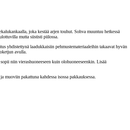
onekalukankaalla, joka kestää arjen touhut. Sohva muuntuu hetkessä
ttuvilla mutta siististi piilossa.
itus yhdistettynä laadukkaisiin pehmustemateriaaleihin takaavat hyvän
oketjun avulla.
 sopii niin vierashuoneeseen kuin olohuoneeseenkin. Lisää
in ja muoviin pakattuna kahdessa isossa pakkauksessa.