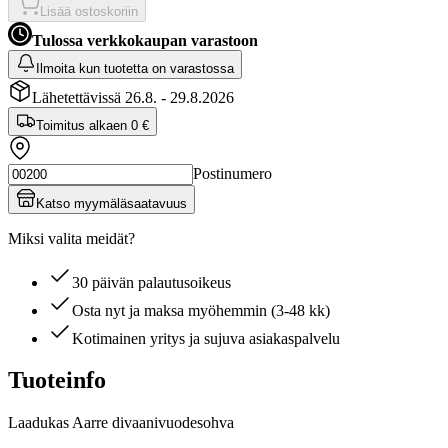
Lisää ostoskoriin
Tulossa verkkokaupan varastoon
Ilmoita kun tuotetta on varastossa
Lähetettävissä 26.8. - 29.8.2026
Toimitus alkaen
0 €
Postinumero
Katso myymäläsaatavuus
Miksi valita meidät?
30 päivän palautusoikeus
Osta nyt ja maksa myöhemmin (3-48 kk)
Kotimainen yritys ja sujuva asiakaspalvelu
Tuoteinfo
Laadukas Aarre divaanivuodesohva