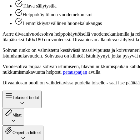
Tilava säilytystila
Helppokäyttöinen vuodemekanismi
Lemmikkiystävällinen huonekalukangas
Aarre divaanivuodesohva helppokäyttöisellä vuodemekanismilla ja reilu
tilapäiseksi 140x180 cm vuoteeksi. Divaaniosan alla oleva säilytystila o
Sohvan runko on valmistettu kestävästä massiivipuusta ja koivuvaneris
istumismukavuuden. Sohvassa on kiinteät istuintyynyt, jotka pysyvät ry
Vuodesohva tarjoaa sohvan istumiseen, tilavan nukkumispaikan kahdell
nukkumismukavuutta helposti
petauspatjan
avulla.
Divaaniosan puoli on vaihdettavissa puolelta toiselle - saat itse päät
Tekniset tiedot
Mitat
Ohjeet ja liitteet