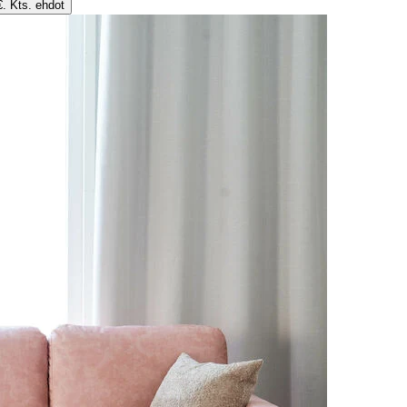
€. Kts. ehdot