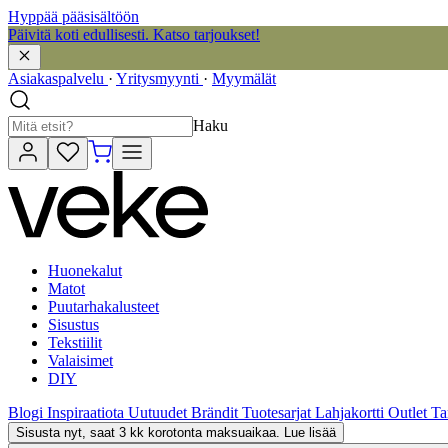
Hyppää pääsisältöön
Päivitä koti edullisesti. Katso tarjoukset!
Asiakaspalvelu
·
Yritysmyynti
·
Myymälät
Haku
Huonekalut
Matot
Puutarhakalusteet
Sisustus
Tekstiilit
Valaisimet
DIY
Blogi
Inspiraatiota
Uutuudet
Brändit
Tuotesarjat
Lahjakortti
Outlet
Ta
Sisusta nyt, saat 3 kk korotonta maksuaikaa. Lue lisää