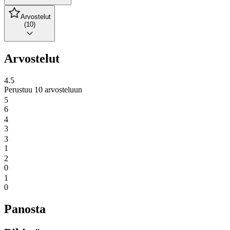
Arvostelut
(10)
Arvostelut
4.5
Perustuu 10 arvosteluun
5
6
4
3
3
1
2
0
1
0
Panosta