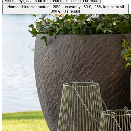
Sisusta nyt, saat 3 kk korotonta maksuaikaa. Lue lisää
Normaalihintaiset tuotteet -20% kun ostat yli 50 €, -25% kun ostat yli
300 €. Kts. ehdot