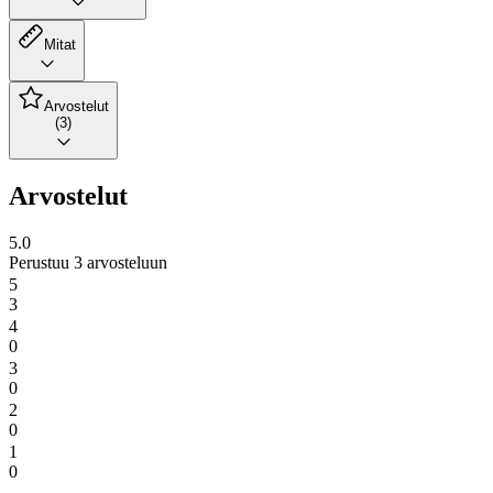
Mitat
Arvostelut
(3)
Arvostelut
5.0
Perustuu 3 arvosteluun
5
3
4
0
3
0
2
0
1
0