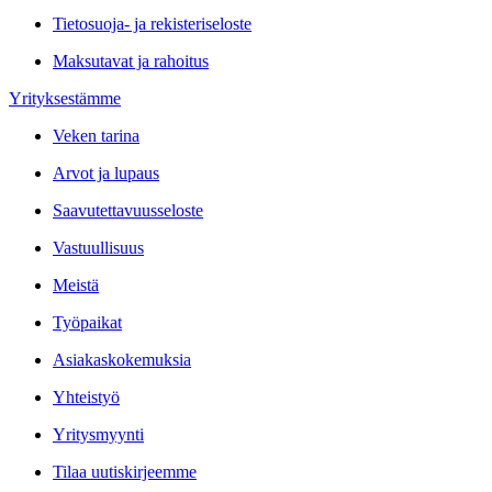
Tietosuoja- ja rekisteriseloste
Maksutavat ja rahoitus
Yrityksestämme
Veken tarina
Arvot ja lupaus
Saavutettavuusseloste
Vastuullisuus
Meistä
Työpaikat
Asiakaskokemuksia
Yhteistyö
Yritysmyynti
Tilaa uutiskirjeemme