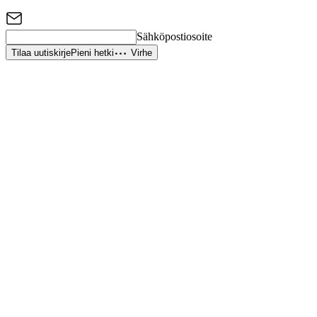
Sähköpostiosoite
Tilaa uutiskirje
Pieni hetki
Virhe