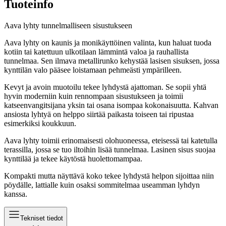
Tuoteinfo
Aava lyhty tunnelmalliseen sisustukseen
Aava lyhty on kaunis ja monikäyttöinen valinta, kun haluat tuoda
kotiin tai katettuun ulkotilaan lämmintä valoa ja rauhallista
tunnelmaa. Sen ilmava metallirunko kehystää lasisen sisuksen, jossa
kynttilän valo pääsee loistamaan pehmeästi ympärilleen.
Kevyt ja avoin muotoilu tekee lyhdystä ajattoman. Se sopii yhtä
hyvin moderniin kuin rennompaan sisustukseen ja toimii
katseenvangitsijana yksin tai osana isompaa kokonaisuutta. Kahvan
ansiosta lyhtyä on helppo siirtää paikasta toiseen tai ripustaa
esimerkiksi koukkuun.
Aava lyhty toimii erinomaisesti olohuoneessa, eteisessä tai katetulla
terassilla, jossa se tuo iltoihin lisää tunnelmaa. Lasinen sisus suojaa
kynttilää ja tekee käytöstä huolettomampaa.
Kompakti mutta näyttävä koko tekee lyhdystä helpon sijoittaa niin
pöydälle, lattialle kuin osaksi sommitelmaa useamman lyhdyn
kanssa.
Tekniset tiedot