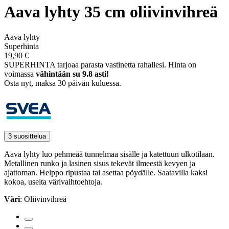
Aava lyhty 35 cm oliivinvihreä
Aava lyhty
Superhinta
19,90 €
SUPERHINTA tarjoaa parasta vastinetta rahallesi.
Hinta on
voimassa
vähintään su 9.8 asti!
Osta nyt, ­maksa 30 päivän kuluessa.
3 suosittelua
Aava lyhty luo pehmeää tunnelmaa sisälle ja katettuun ulkotilaan.
Metallinen runko ja lasinen sisus tekevät ilmeestä kevyen ja
ajattoman. Helppo ripustaa tai asettaa pöydälle. Saatavilla kaksi
kokoa, useita värivaihtoehtoja.
Väri
: Oliivinvihreä