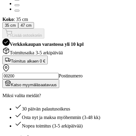
Koko
: 35 cm
35 cm
47 cm
Lisää ostoskoriin
Verkkokaupan varastossa yli 10 kpl
Toimitusaika 3-5 arkipäivää
Toimitus alkaen
0 €
Postinumero
Katso myymäläsaatavuus
Miksi valita meidät?
30 päivän palautusoikeus
Osta nyt ja maksa myöhemmin (3-48 kk)
Nopea toimitus (3-5 arkipäivää)