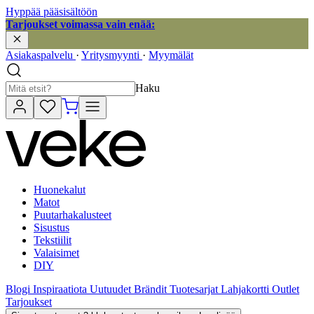
Hyppää pääsisältöön
Tarjoukset voimassa vain enää:
Asiakaspalvelu
·
Yritysmyynti
·
Myymälät
Haku
Huonekalut
Matot
Puutarhakalusteet
Sisustus
Tekstiilit
Valaisimet
DIY
Blogi
Inspiraatiota
Uutuudet
Brändit
Tuotesarjat
Lahjakortti
Outlet
Tarjoukset