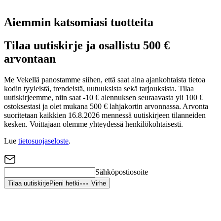
Aiemmin katsomiasi tuotteita
Tilaa uutiskirje ja osallistu 500 €
arvontaan
Me Vekellä panostamme siihen, että saat aina ajankohtaista tietoa
kodin tyyleistä, trendeistä, uutuuksista sekä tarjouksista. Tilaa
uutiskirjeemme, niin saat -10 € alennuksen seuraavasta yli 100 €
ostoksestasi ja olet mukana 500 € lahjakortin arvonnassa. Arvonta
suoritetaan kaikkien 16.8.2026 mennessä uutiskirjeen tilanneiden
kesken. Voittajaan olemme yhteydessä henkilökohtaisesti.
Lue
tietosuojaseloste
.
Sähköpostiosoite
Tilaa uutiskirje
Pieni hetki
Virhe