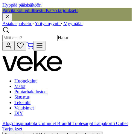
Hyppää pääsisältöön
Päivitä koti edullisesti. Katso tarjoukset!
Asiakaspalvelu
·
Yritysmyynti
·
Myymälät
Haku
Huonekalut
Matot
Puutarhakalusteet
Sisustus
Tekstiilit
Valaisimet
DIY
Blogi
Inspiraatiota
Uutuudet
Brändit
Tuotesarjat
Lahjakortti
Outlet
Tarjoukset