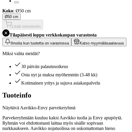
Koko
: Ø50 cm
Ø50 cm
Lisää ostoskoriin
Tilapäisesti loppu verkkokaupan varastosta
Ilmoita kun tuotetta on varastossa
Katso myymäläsaatavuus
Miksi valita meidät?
30 päivän palautusoikeus
Osta nyt ja maksa myöhemmin (3-48 kk)
Kotimainen yritys ja sujuva asiakaspalvelu
Tuoteinfo
Näyttävä Aavikko-Envy parvekeryhmä
Parvekeryhmään kuuluu kaksi Aavikko tuolia ja Envy apupöytä.
Ryhmän voi ehdottomasti laittaa myös sisälle sopivaan
nurkkaukseen. Aavikko nojatuolissa on uskomattoman hieno