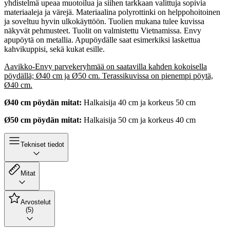
yhdistelmä upeaa muotoilua ja siihen tarkkaan valittuja sopivia
materiaaleja ja värejä. Materiaalina polyrottinki on helppohoitoinen
ja soveltuu hyvin ulkokäyttöön. Tuolien mukana tulee kuvissa
näkyvät pehmusteet. Tuolit on valmistettu Vietnamissa. Envy
apupöytä on metallia. Apupöydälle saat esimerkiksi laskettua
kahvikuppisi, sekä kukat esille.
Aavikko-Envy parvekeryhmää on saatavilla kahden kokoisella
pöydällä; Ø40 cm ja Ø50 cm. Terassikuvissa on pienempi pöytä,
Ø40 cm.
Ø40 cm pöydän mitat:
Halkaisija 40 cm ja korkeus 50 cm
Ø50 cm pöydän mitat:
Halkaisija 50 cm ja korkeus 40 cm
Tekniset tiedot
Mitat
Arvostelut
(5)