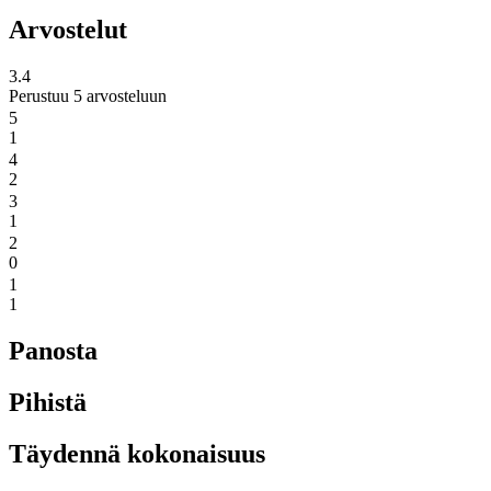
Arvostelut
3.4
Perustuu 5 arvosteluun
5
1
4
2
3
1
2
0
1
1
Panosta
Pihistä
Täydennä kokonaisuus