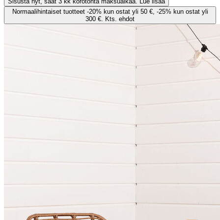
Sisusta nyt, saat 3 kk korotonta maksuaikaa. Lue lisää
Normaalihintaiset tuotteet -20% kun ostat yli 50 €, -25% kun ostat yli
300 €. Kts. ehdot