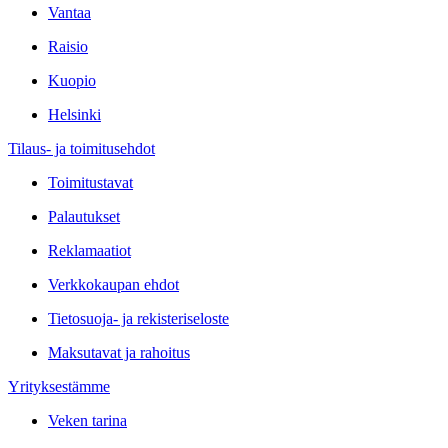
Vantaa
Raisio
Kuopio
Helsinki
Tilaus- ja toimitusehdot
Toimitustavat
Palautukset
Reklamaatiot
Verkkokaupan ehdot
Tietosuoja- ja rekisteriseloste
Maksutavat ja rahoitus
Yrityksestämme
Veken tarina