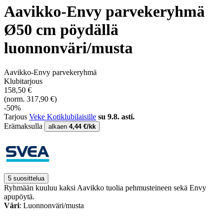
Aavikko-Envy parvekeryhmä
Ø50 cm pöydällä
luonnonväri/musta
Aavikko-Envy parvekeryhmä
Klubitarjous
158,50 €
(norm. 317,90 €)
-50%
Tarjous
Veke Kotiklubilaisille
su 9.8. asti.
Erämaksulla
alkaen
4,44 €/kk
5 suosittelua
Ryhmään kuuluu kaksi Aavikko tuolia pehmusteineen sekä Envy
apupöytä.
Väri
: Luonnonväri/musta