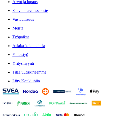
Arvot ja lupaus
Saavutettavuusseloste
Vastuullisuus
Meistä
Työpaikat
Asiakaskokemuksia
Yhteistyö
Yritysmyynti
Tilaa uutiskirjeemme
Liity Kotiklubiin