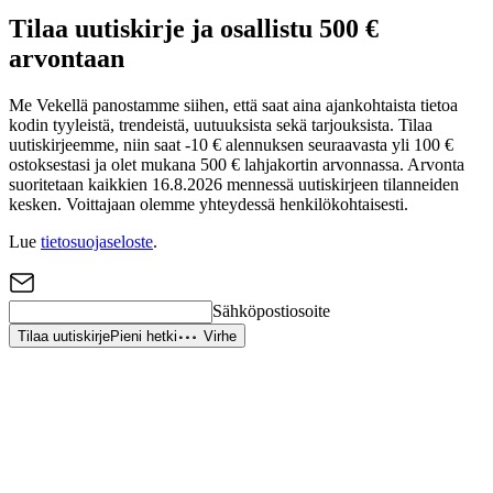
Tilaa uutiskirje ja osallistu 500 €
arvontaan
Me Vekellä panostamme siihen, että saat aina ajankohtaista tietoa
kodin tyyleistä, trendeistä, uutuuksista sekä tarjouksista. Tilaa
uutiskirjeemme, niin saat -10 € alennuksen seuraavasta yli 100 €
ostoksestasi ja olet mukana 500 € lahjakortin arvonnassa. Arvonta
suoritetaan kaikkien 16.8.2026 mennessä uutiskirjeen tilanneiden
kesken. Voittajaan olemme yhteydessä henkilökohtaisesti.
Lue
tietosuojaseloste
.
Sähköpostiosoite
Tilaa uutiskirje
Pieni hetki
Virhe