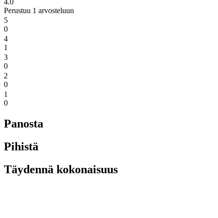
4.0
Perustuu 1 arvosteluun
5
0
4
1
3
0
2
0
1
0
Panosta
Pihistä
Täydennä kokonaisuus