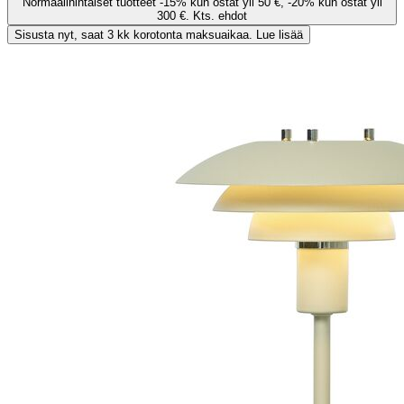
Normaalihintaiset tuotteet -15% kun ostat yli 50 €, -20% kun ostat yli
300 €. Kts. ehdot
Sisusta nyt, saat 3 kk korotonta maksuaikaa. Lue lisää