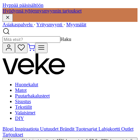
Hyppää pääsisältöön
Hyödynnä tyhjennysmyynnin tarjoukset
Asiakaspalvelu
·
Yritysmyynti
·
Myymälät
Haku
Huonekalut
Matot
Puutarhakalusteet
Sisustus
Tekstiilit
Valaisimet
DIY
Blogi
Inspiraatiota
Uutuudet
Brändit
Tuotesarjat
Lahjakortti
Outlet
Tarjoukset