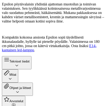
Epsilon pöytävalaisin yhdistää ajattoman muotoilun ja toimivan
valaistuksen. Sen tyylikkäässä kolmiosaisessa metallivarjostimessa
valo suodattuu pehmeästi, häikäisemättä. Mukana pakkauksessa on
kahden väriset metallisomisteet, kromin ja mattamessingin sävyissä –
valitse helposti omaan kotiisi sopiva ilme.
Kompaktin kokonsa ansiosta Epsilon sopii täydellisesti
ikkunalaudalle, hyllylle tai pienelle pöydälle. Valaisimessa on 180
cm pitkä johto, jossa on kätevä virtakatkaisija. Osta lisäksi
E14-
kantainen led-lamppu
.
Tekniset tiedot
Mitat
Ohjeet ja liitteet
Arvostelut
(1)