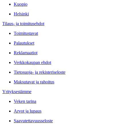
Kuopio
Helsinki
Tilaus- ja toimitusehdot
Toimitustavat
Palautukset
Reklamaatiot
Verkkokaupan ehdot
Tietosuoja- ja rekisteriseloste
Maksutavat ja rahoitus
Yrityksestämme
Veken tarina
Arvot ja lupaus
Saavutettavuusseloste