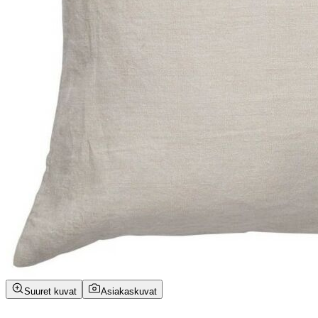
Suuret kuvat
Asiakaskuvat