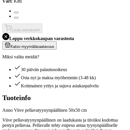
Väri
: Kitti
Lisää ostoskoriin
Loppu verkkokaupan varastosta
Katso myymäläsaatavuus
Miksi valita meidät?
30 päivän palautusoikeus
Osta nyt ja maksa myöhemmin (3-48 kk)
Kotimainen yritys ja sujuva asiakaspalvelu
Tuoteinfo
Anno Viive pellavatyynynpäällinen 50x50 cm
Viive pellavatyynynpäällinen on laadukasta ja tiiviiksi kudottua
pestyä pellavaa. Pellavalle tehty esipesu antaa tyynynpäälliselle