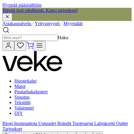
Hyppää pääsisältöön
Päivitä koti edullisesti. Katso tarjoukset!
Asiakaspalvelu
·
Yritysmyynti
·
Myymälät
Haku
Huonekalut
Matot
Puutarhakalusteet
Sisustus
Tekstiilit
Valaisimet
DIY
Blogi
Inspiraatiota
Uutuudet
Brändit
Tuotesarjat
Lahjakortti
Outlet
Tarjoukset