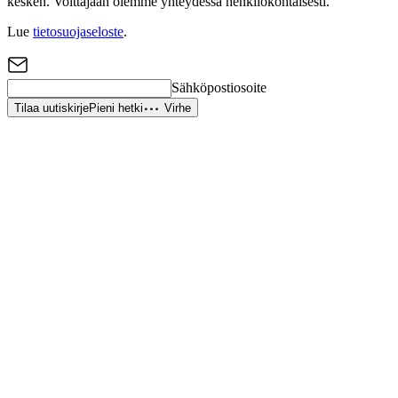
kesken. Voittajaan olemme yhteydessä henkilökohtaisesti.
Lue
tietosuojaseloste
.
Sähköpostiosoite
Tilaa uutiskirje
Pieni hetki
Virhe