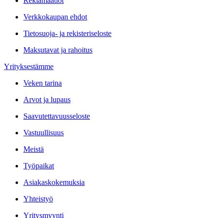
Reklamaatiot
Verkkokaupan ehdot
Tietosuoja- ja rekisteriseloste
Maksutavat ja rahoitus
Yrityksestämme
Veken tarina
Arvot ja lupaus
Saavutettavuusseloste
Vastuullisuus
Meistä
Työpaikat
Asiakaskokemuksia
Yhteistyö
Yritysmyynti