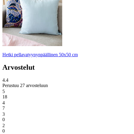
Hetki pellavatyynynpäällinen 50x50 cm
Arvostelut
4.4
Perustuu 27 arvosteluun
5
18
4
7
3
0
2
0