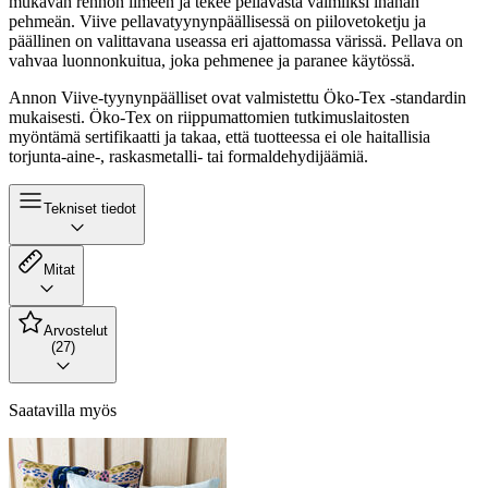
mukavan rennon ilmeen ja tekee pellavasta valmiiksi ihanan
pehmeän. Viive pellavatyynynpäällisessä on piilovetoketju ja
päällinen on valittavana useassa eri ajattomassa värissä. Pellava on
vahvaa luonnonkuitua, joka pehmenee ja paranee käytössä.
Annon Viive-tyynynpäälliset ovat valmistettu Öko-Tex -standardin
mukaisesti. Öko-Tex on riippumattomien tutkimuslaitosten
myöntämä sertifikaatti ja takaa, että tuotteessa ei ole haitallisia
torjunta-aine-, raskasmetalli- tai formaldehydijäämiä.
Tekniset tiedot
Mitat
Arvostelut
(27)
Saatavilla myös