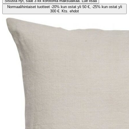
Sisusta nyt, saat 3 kk korotonta maksuaikaa. Lue lisää
Normaalihintaiset tuotteet -20% kun ostat yli 50 €, -25% kun ostat yli
300 €. Kts. ehdot