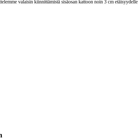
ittelemme valaisin kiinnittämistä sisäosan kattoon noin 3 cm etäisyydelle
n