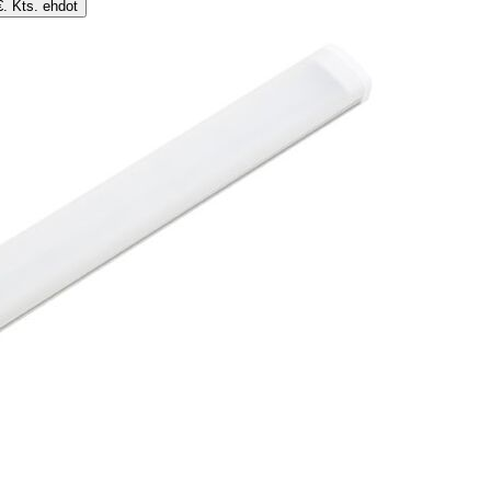
€. Kts. ehdot