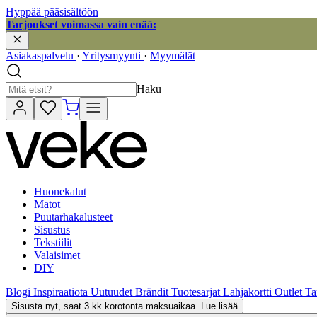
Hyppää pääsisältöön
Tarjoukset voimassa vain enää:
Asiakaspalvelu
·
Yritysmyynti
·
Myymälät
Haku
Huonekalut
Matot
Puutarhakalusteet
Sisustus
Tekstiilit
Valaisimet
DIY
Blogi
Inspiraatiota
Uutuudet
Brändit
Tuotesarjat
Lahjakortti
Outlet
Ta
Sisusta nyt, saat 3 kk korotonta maksuaikaa. Lue lisää