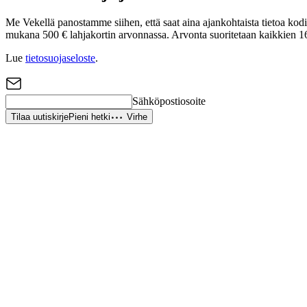
Me Vekellä panostamme siihen, että saat aina ajankohtaista tietoa kodin 
mukana 500 € lahjakortin arvonnassa. Arvonta suoritetaan kaikkien 16
Lue
tietosuojaseloste
.
Sähköpostiosoite
Tilaa uutiskirje
Pieni hetki
Virhe