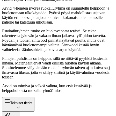
Arvid 4-hengen pyöreä ruokailuryhmä on suunniteltu helppoon ja
huolettomaan ulkokäyttöön. Pyöreä pöytä mahdollistaa sujuvan
käytön eri tiloissa ja tarjoaa toimivan kokonaisuuden terassille,
patiolle tai katettuun ulkotilaan.
Ruokailuryhmän runko on huoltovapaata terästä. Se tekee
rakenteesta jykevän ja vakaan ilman jatkuvaa ylläpidon tarvetta.
Pöydän ja tuolien aintwood-pinnat näyttävät puulta, mutta ovat
käytännössä huolettomampi valinta. Aintwood kestää hyvin
vaihtelevia sääolosuhteita ja kovaa arjen käyttöä.
Pintojen puhdistus on helppoa, sillä ne riittävät pyyhkiä kostealla
liinalla. Materiaalit eivät vaadi erillistä huoltoa käytön aikana.
Suosittelemme säilyttämään ruokailuryhmän talven ajan kuivassa ja
ilmavassa tilassa, jotta se säilyy siistinä ja käyttövalmiina vuodesta
toiseen.
Arvid on toimiva ja selkeä valinta, kun etsit kestävää ja
helppohoitoista ruokailuryhmää ulos.
Tekniset tiedot