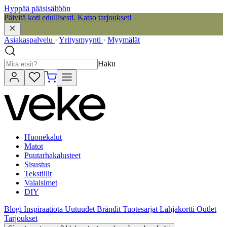
Hyppää pääsisältöön
Päivitä koti edullisesti. Katso tarjoukset!
Asiakaspalvelu
·
Yritysmyynti
·
Myymälät
Haku
Huonekalut
Matot
Puutarhakalusteet
Sisustus
Tekstiilit
Valaisimet
DIY
Blogi
Inspiraatiota
Uutuudet
Brändit
Tuotesarjat
Lahjakortti
Outlet
Tarjoukset