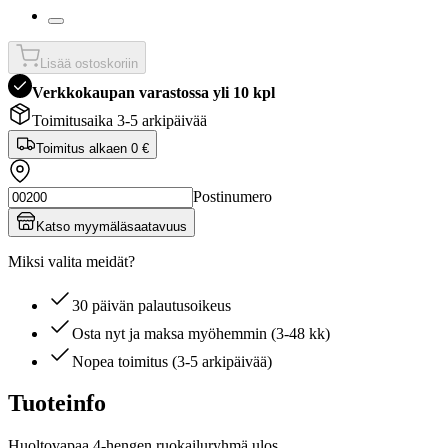
Lisää ostoskoriin
Verkkokaupan varastossa yli 10 kpl
Toimitusaika 3-5 arkipäivää
Toimitus alkaen
0 €
Postinumero
Katso myymäläsaatavuus
Miksi valita meidät?
30 päivän palautusoikeus
Osta nyt ja maksa myöhemmin (3-48 kk)
Nopea toimitus (3-5 arkipäivää)
Tuoteinfo
Huoltovapaa 4-hengen ruokailuryhmä ulos