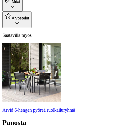
Mitat
Arvostelut
Saatavilla myös
Arvid 6-hengen pyöreä ruolkailuryhmä
Panosta