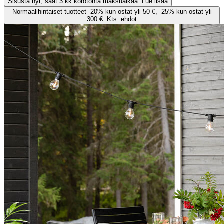
Sisusta nyt, saat 3 kk korotonta maksuaikaa. Lue lisää
Normaalihintaiset tuotteet -20% kun ostat yli 50 €, -25% kun ostat yli
300 €. Kts. ehdot