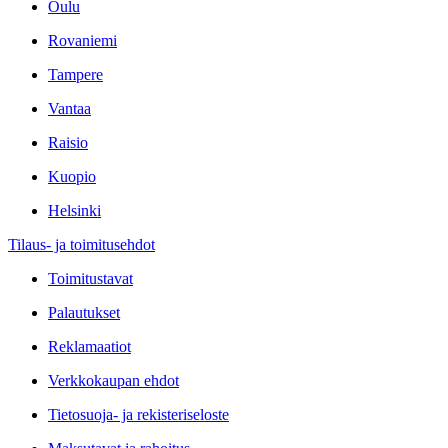
Oulu
Rovaniemi
Tampere
Vantaa
Raisio
Kuopio
Helsinki
Tilaus- ja toimitusehdot
Toimitustavat
Palautukset
Reklamaatiot
Verkkokaupan ehdot
Tietosuoja- ja rekisteriseloste