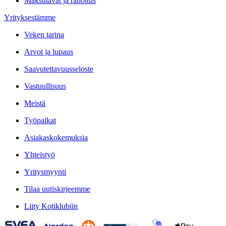
Maksutavat ja rahoitus
Yrityksestämme
Veken tarina
Arvot ja lupaus
Saavutettavuusseloste
Vastuullisuus
Meistä
Työpaikat
Asiakaskokemuksia
Yhteistyö
Yritysmyynti
Tilaa uutiskirjeemme
Liity Kotiklubiin