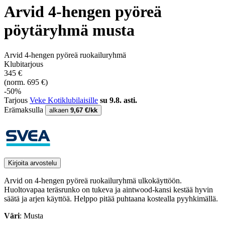
Arvid 4-hengen pyöreä
pöytäryhmä musta
Arvid 4-hengen pyöreä ruokailuryhmä
Klubitarjous
345 €
(norm. 695 €)
-50%
Tarjous
Veke Kotiklubilaisille
su 9.8. asti.
Erämaksulla
alkaen
9,67 €/kk
Kirjoita arvostelu
Arvid on 4-hengen pyöreä ruokailuryhmä ulkokäyttöön.
Huoltovapaa teräsrunko on tukeva ja aintwood-kansi kestää hyvin
säätä ja arjen käyttöä. Helppo pitää puhtaana kostealla pyyhkimällä.
Väri
: Musta