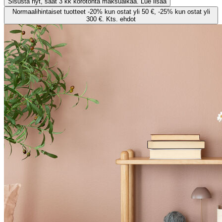
Sisusta nyt, saat 3 kk korotonta maksuaikaa. Lue lisää
Normaalihintaiset tuotteet -20% kun ostat yli 50 €, -25% kun ostat yli
300 €. Kts. ehdot