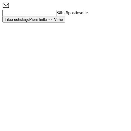
Sähköpostiosoite
Tilaa uutiskirje
Pieni hetki
Virhe