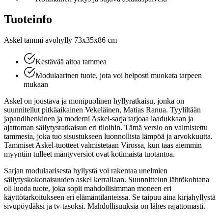
Tuoteinfo
Askel tammi avohylly 73x35x86 cm
Kestävää aitoa tammea
Modulaarinen tuote, jota voi helposti muokata tarpeen
mukaan
Askel on joustava ja monipuolinen hyllyratkaisu, jonka on
suunnitellut pitkäaikainen Vekeläinen, Matias Ranua. Tyyliltään
japandihenkinen ja moderni Askel-sarja tarjoaa laadukkaan ja
ajattoman säilytysratkaisun eri tiloihin. Tämä versio on valmistettu
tammesta, joka tuo sisustukseen luonnollista lämpöä ja arvokkuutta.
Tammiset Askel-tuotteet valmistetaan Virossa, kun taas aiemmin
myyntiin tulleet mäntyversiot ovat kotimaista tuotantoa.
Sarjan modulaarisesta hyllystä voi rakentaa unelmien
säilytyskokonaisuuden askel kerrallaan. Suunnittelun lähtökohtana
oli luoda tuote, joka sopii mahdollisimman moneen eri
käyttötarkoitukseen eri elämäntilanteissa. Se taipuu aina kirjahyllystä
sivupöydäksi ja tv-tasoksi. Mahdollisuuksia on lähes rajattomasti.