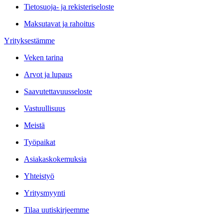
Tietosuoja- ja rekisteriseloste
Maksutavat ja rahoitus
Yrityksestämme
Veken tarina
Arvot ja lupaus
Saavutettavuusseloste
Vastuullisuus
Meistä
Työpaikat
Asiakaskokemuksia
Yhteistyö
Yritysmyynti
Tilaa uutiskirjeemme