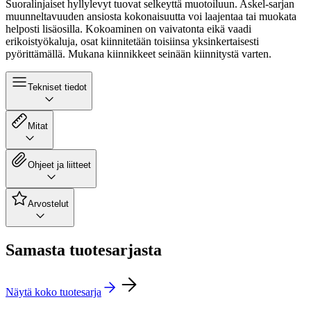
Suoralinjaiset hyllylevyt tuovat selkeyttä muotoiluun. Askel-sarjan
muunneltavuuden ansiosta kokonaisuutta voi laajentaa tai muokata
helposti lisäosilla. Kokoaminen on vaivatonta eikä vaadi
erikoistyökaluja, osat kiinnitetään toisiinsa yksinkertaisesti
pyörittämällä. Mukana kiinnikkeet seinään kiinnitystä varten.
Tekniset tiedot
Mitat
Ohjeet ja liitteet
Arvostelut
Samasta tuotesarjasta
Näytä koko tuotesarja