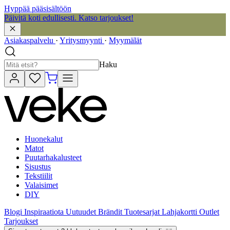
Hyppää pääsisältöön
Päivitä koti edullisesti. Katso tarjoukset!
Asiakaspalvelu
·
Yritysmyynti
·
Myymälät
Haku
Huonekalut
Matot
Puutarhakalusteet
Sisustus
Tekstiilit
Valaisimet
DIY
Blogi
Inspiraatiota
Uutuudet
Brändit
Tuotesarjat
Lahjakortti
Outlet
Tarjoukset