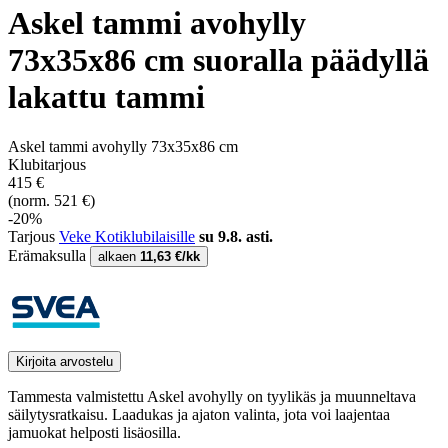
Askel tammi avohylly
73x35x86 cm suoralla päädyllä
lakattu tammi
Askel tammi avohylly 73x35x86 cm
Klubitarjous
415 €
(norm. 521 €)
-20%
Tarjous
Veke Kotiklubilaisille
su 9.8. asti.
Erämaksulla
alkaen
11,63 €/kk
Kirjoita arvostelu
Tammesta valmistettu Askel avohylly on tyylikäs ja muunneltava
säilytysratkaisu. Laadukas ja ajaton valinta, jota voi laajentaa
jamuokat helposti lisäosilla.