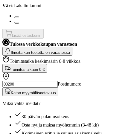
Väri
: Lakattu tammi
Lisää ostoskoriin
Tulossa verkkokaupan varastoon
Ilmoita kun tuotetta on varastossa
Toimitusaika keskimäärin 6-8 viikkoa
Toimitus alkaen
0 €
Postinumero
Katso myymäläsaatavuus
Miksi valita meidät?
30 päivän palautusoikeus
Osta nyt ja maksa myöhemmin (3-48 kk)
Kotimainen yritys ja sujuva asiakaspalvelu