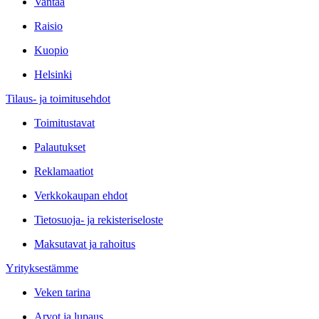
Vantaa
Raisio
Kuopio
Helsinki
Tilaus- ja toimitusehdot
Toimitustavat
Palautukset
Reklamaatiot
Verkkokaupan ehdot
Tietosuoja- ja rekisteriseloste
Maksutavat ja rahoitus
Yrityksestämme
Veken tarina
Arvot ja lupaus