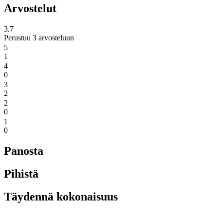
Arvostelut
3.7
Perustuu 3 arvosteluun
5
1
4
0
3
2
2
0
1
0
Panosta
Pihistä
Täydennä kokonaisuus