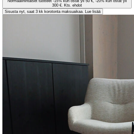
Normaalihintaiset tuotteet -15% kun ostat yli 50 €, -20% kun ostat yli
300 €. Kts. ehdot
Sisusta nyt, saat 3 kk korotonta maksuaikaa. Lue lisää