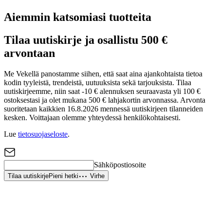
Aiemmin katsomiasi tuotteita
Tilaa uutiskirje ja osallistu 500 €
arvontaan
Me Vekellä panostamme siihen, että saat aina ajankohtaista tietoa
kodin tyyleistä, trendeistä, uutuuksista sekä tarjouksista. Tilaa
uutiskirjeemme, niin saat -10 € alennuksen seuraavasta yli 100 €
ostoksestasi ja olet mukana 500 € lahjakortin arvonnassa. Arvonta
suoritetaan kaikkien 16.8.2026 mennessä uutiskirjeen tilanneiden
kesken. Voittajaan olemme yhteydessä henkilökohtaisesti.
Lue
tietosuojaseloste
.
Sähköpostiosoite
Tilaa uutiskirje
Pieni hetki
Virhe