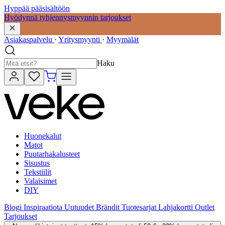
Hyppää pääsisältöön
Hyödynnä tyhjennysmyynnin tarjoukset
Asiakaspalvelu
·
Yritysmyynti
·
Myymälät
Haku
Huonekalut
Matot
Puutarhakalusteet
Sisustus
Tekstiilit
Valaisimet
DIY
Blogi
Inspiraatiota
Uutuudet
Brändit
Tuotesarjat
Lahjakortti
Outlet
Tarjoukset