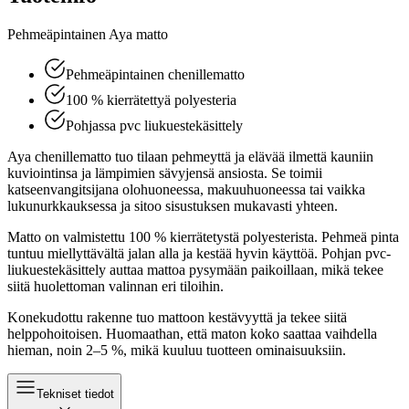
Pehmeäpintainen Aya matto
Pehmeäpintainen chenillematto
100 % kierrätettyä polyesteria
Pohjassa pvc liukuestekäsittely
Aya chenillematto tuo tilaan pehmeyttä ja elävää ilmettä kauniin
kuviointinsa ja lämpimien sävyjensä ansiosta. Se toimii
katseenvangitsijana olohuoneessa, makuuhuoneessa tai vaikka
lukunurkkauksessa ja sitoo sisustuksen mukavasti yhteen.
Matto on valmistettu 100 % kierrätetystä polyesterista. Pehmeä pinta
tuntuu miellyttävältä jalan alla ja kestää hyvin käyttöä. Pohjan pvc-
liukuestekäsittely auttaa mattoa pysymään paikoillaan, mikä tekee
siitä huolettoman valinnan eri tiloihin.
Konekudottu rakenne tuo mattoon kestävyyttä ja tekee siitä
helppohoitoisen. Huomaathan, että maton koko saattaa vaihdella
hieman, noin 2–5 %, mikä kuuluu tuotteen ominaisuuksiin.
Tekniset tiedot