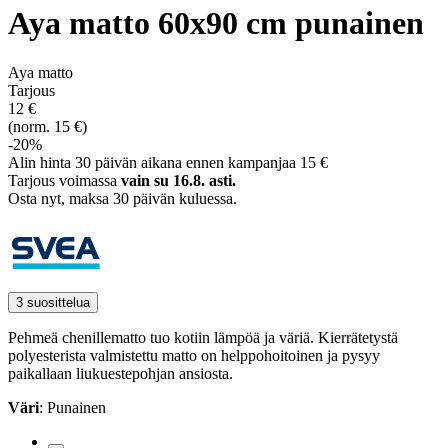
Aya matto 60x90 cm punainen
Aya matto
Tarjous
12 €
(norm. 15 €)
-20%
Alin hinta 30 päivän aikana ennen kampanjaa 15 €
Tarjous voimassa
vain su 16.8. asti.
Osta nyt, ­maksa 30 päivän kuluessa.
3 suosittelua
Pehmeä chenillematto tuo kotiin lämpöä ja väriä. Kierrätetystä
polyesterista valmistettu matto on helppohoitoinen ja pysyy
paikallaan liukuestepohjan ansiosta.
Väri
: Punainen