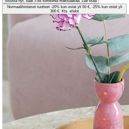
Sisusta nyt, saat 3 kk korotonta maksuaikaa. Lue lisää
Normaalihintaiset tuotteet -20% kun ostat yli 50 €, -25% kun ostat yli
300 €. Kts. ehdot