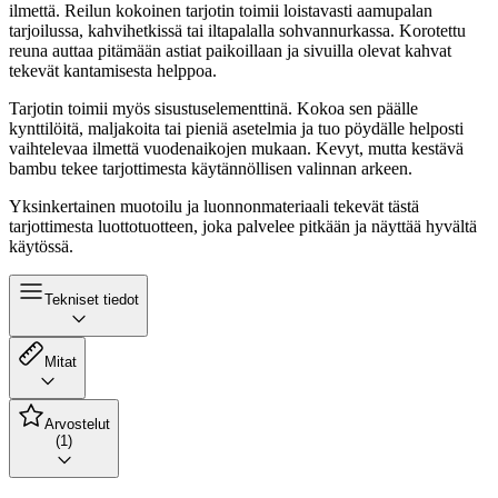
ilmettä. Reilun kokoinen tarjotin toimii loistavasti aamupalan
tarjoilussa, kahvihetkissä tai iltapalalla sohvannurkassa. Korotettu
reuna auttaa pitämään astiat paikoillaan ja sivuilla olevat kahvat
tekevät kantamisesta helppoa.
Tarjotin toimii myös sisustuselementtinä. Kokoa sen päälle
kynttilöitä, maljakoita tai pieniä asetelmia ja tuo pöydälle helposti
vaihtelevaa ilmettä vuodenaikojen mukaan. Kevyt, mutta kestävä
bambu tekee tarjottimesta käytännöllisen valinnan arkeen.
Yksinkertainen muotoilu ja luonnonmateriaali tekevät tästä
tarjottimesta luottotuotteen, joka palvelee pitkään ja näyttää hyvältä
käytössä.
Tekniset tiedot
Mitat
Arvostelut
(1)