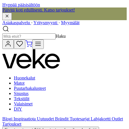
Hyppää pääsisältöön
Päivitä koti edullisesti. Katso tarjoukset!
Asiakaspalvelu
·
Yritysmyynti
·
Myymälät
Haku
Huonekalut
Matot
Puutarhakalusteet
Sisustus
Tekstiilit
Valaisimet
DIY
Blogi
Inspiraatiota
Uutuudet
Brändit
Tuotesarjat
Lahjakortti
Outlet
Tarjoukset