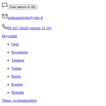
Chat (arkisin 9–16)
asiakaspalvelu@veke.fi
09 425 50420 (arkisin 12-16)
Myymälät
Oulu
Rovaniemi
Tampere
Vantaa
Raisio
Kuopio
Helsinki
Tilaus- ja toimitusehdot