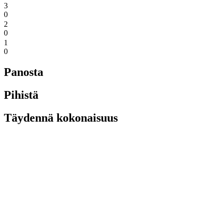
3
0
2
0
1
0
Panosta
Pihistä
Täydennä kokonaisuus