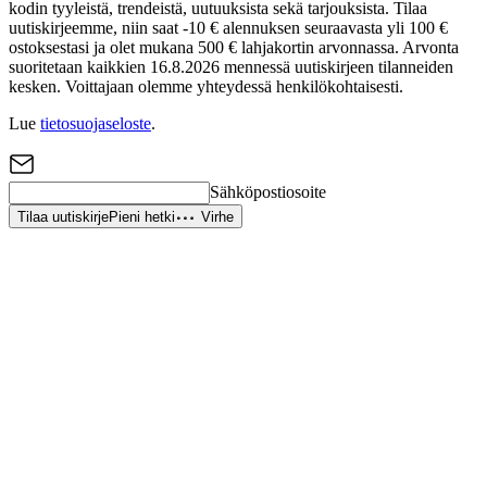
kodin tyyleistä, trendeistä, uutuuksista sekä tarjouksista. Tilaa
uutiskirjeemme, niin saat -10 € alennuksen seuraavasta yli 100 €
ostoksestasi ja olet mukana 500 € lahjakortin arvonnassa. Arvonta
suoritetaan kaikkien 16.8.2026 mennessä uutiskirjeen tilanneiden
kesken. Voittajaan olemme yhteydessä henkilökohtaisesti.
Lue
tietosuojaseloste
.
Sähköpostiosoite
Tilaa uutiskirje
Pieni hetki
Virhe