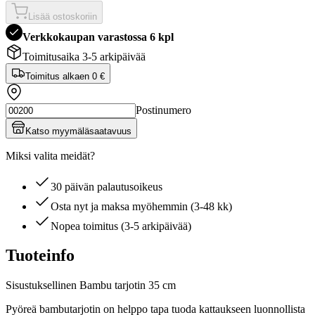
Lisää ostoskoriin
Verkkokaupan varastossa 6 kpl
Toimitusaika 3-5 arkipäivää
Toimitus alkaen
0 €
Postinumero
Katso myymäläsaatavuus
Miksi valita meidät?
30 päivän palautusoikeus
Osta nyt ja maksa myöhemmin (3-48 kk)
Nopea toimitus (3-5 arkipäivää)
Tuoteinfo
Sisustuksellinen Bambu tarjotin 35 cm
Pyöreä bambutarjotin on helppo tapa tuoda kattaukseen luonnollista