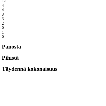
12
4
4
3
3
2
0
1
0
Panosta
Pihistä
Täydennä kokonaisuus