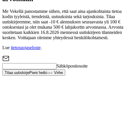
Me Vekellä panostamme siihen, että saat aina ajankohtaista tietoa
kodin tyyleistä, trendeistä, uutuuksista sekä tarjouksista. Tilaa
uutiskirjeemme, niin saat -10 € alennuksen seuraavasta yli 100 €
ostoksestasi ja olet mukana 500 € lahjakortin arvonnassa. Arvonta
suoritetaan kaikkien 16.8.2026 mennessä uutiskirjeen tilanneiden
kesken. Voittajaan olemme yhteydessä henkilökohtaisesti.
Lue
tietosuojaseloste
.
Sähköpostiosoite
Tilaa uutiskirje
Pieni hetki
Virhe