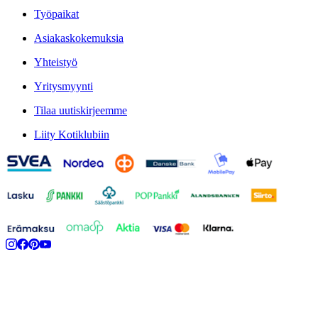
Työpaikat
Asiakaskokemuksia
Yhteistyö
Yritysmyynti
Tilaa uutiskirjeemme
Liity Kotiklubiin