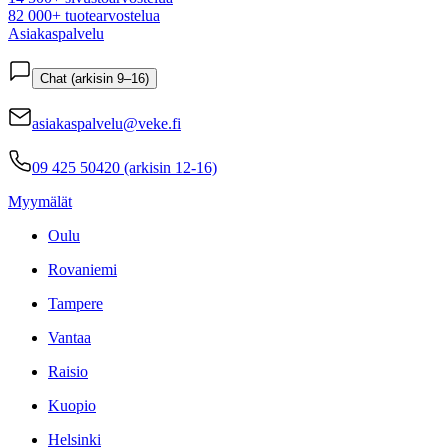
82 000+ tuotearvostelua
Asiakaspalvelu
Chat (arkisin 9–16)
asiakaspalvelu@veke.fi
09 425 50420 (arkisin 12-16)
Myymälät
Oulu
Rovaniemi
Tampere
Vantaa
Raisio
Kuopio
Helsinki