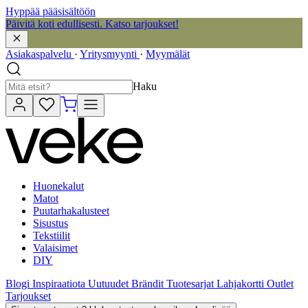
Hyppää pääsisältöön
Päivitä koti edullisesti. Katso tarjoukset!
Asiakaspalvelu
·
Yritysmyynti
·
Myymälät
Haku
Huonekalut
Matot
Puutarhakalusteet
Sisustus
Tekstiilit
Valaisimet
DIY
Blogi
Inspiraatiota
Uutuudet
Brändit
Tuotesarjat
Lahjakortti
Outlet
Tarjoukset