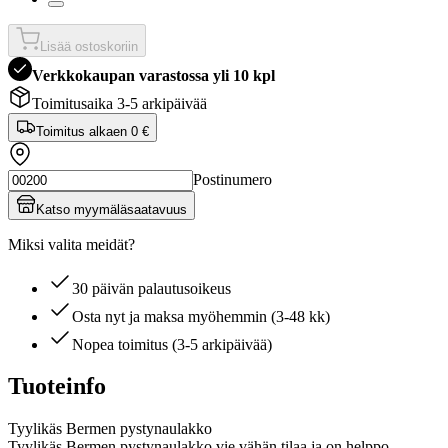
Lisää ostoskoriin
Verkkokaupan varastossa yli 10 kpl
Toimitusaika 3-5 arkipäivää
Toimitus alkaen
0 €
Postinumero
Katso myymäläsaatavuus
Miksi valita meidät?
30 päivän palautusoikeus
Osta nyt ja maksa myöhemmin (3-48 kk)
Nopea toimitus (3-5 arkipäivää)
Tuoteinfo
Tyylikäs Bermen pystynaulakko
Tyylikäs Bermen pystynaulakko vie vähän tilaa ja on helppo