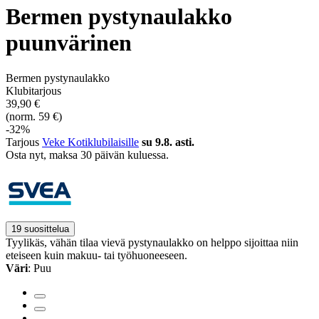
Bermen pystynaulakko
puunvärinen
Bermen pystynaulakko
Klubitarjous
39,90 €
(norm. 59 €)
-32%
Tarjous
Veke Kotiklubilaisille
su 9.8. asti.
Osta nyt, ­maksa 30 päivän kuluessa.
19 suosittelua
Tyylikäs, vähän tilaa vievä pystynaulakko on helppo sijoittaa niin
eteiseen kuin makuu- tai työhuoneeseen.
Väri
: Puu