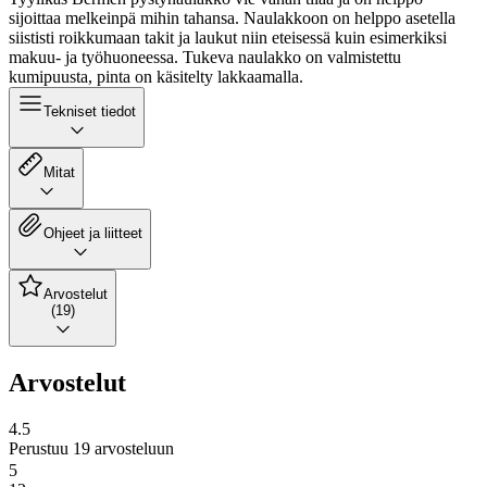
sijoittaa melkeinpä mihin tahansa. Naulakkoon on helppo asetella
siististi roikkumaan takit ja laukut niin eteisessä kuin esimerkiksi
makuu- ja työhuoneessa. Tukeva naulakko on valmistettu
kumipuusta, pinta on käsitelty lakkaamalla.
Tekniset tiedot
Mitat
Ohjeet ja liitteet
Arvostelut
(19)
Arvostelut
4.5
Perustuu 19 arvosteluun
5