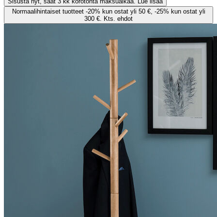
Sisusta nyt, saat 3 kk korotonta maksuaikaa. Lue lisää
Normaalihintaiset tuotteet -20% kun ostat yli 50 €, -25% kun ostat yli
300 €. Kts. ehdot