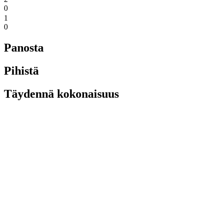
0
1
0
Panosta
Pihistä
Täydennä kokonaisuus