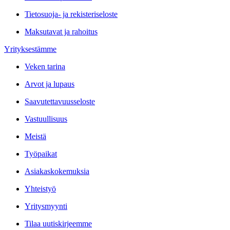
Tietosuoja- ja rekisteriseloste
Maksutavat ja rahoitus
Yrityksestämme
Veken tarina
Arvot ja lupaus
Saavutettavuusseloste
Vastuullisuus
Meistä
Työpaikat
Asiakaskokemuksia
Yhteistyö
Yritysmyynti
Tilaa uutiskirjeemme