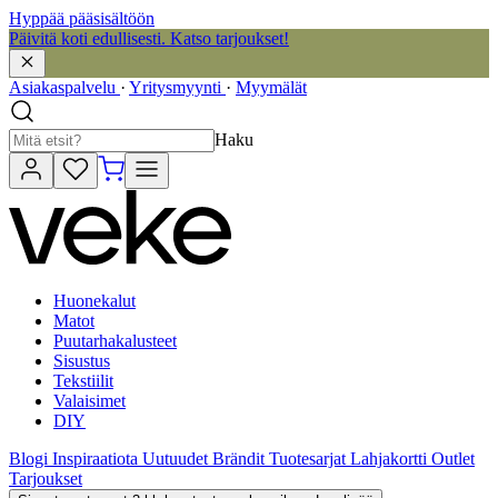
Hyppää pääsisältöön
Päivitä koti edullisesti. Katso tarjoukset!
Asiakaspalvelu
·
Yritysmyynti
·
Myymälät
Haku
Huonekalut
Matot
Puutarhakalusteet
Sisustus
Tekstiilit
Valaisimet
DIY
Blogi
Inspiraatiota
Uutuudet
Brändit
Tuotesarjat
Lahjakortti
Outlet
Tarjoukset