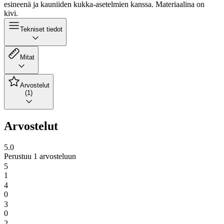
esineenä ja kauniiden kukka-asetelmien kanssa. Materiaalina on
kivi.
Tekniset tiedot
Mitat
Arvostelut
(1)
Arvostelut
5.0
Perustuu 1 arvosteluun
5
1
4
0
3
0
2