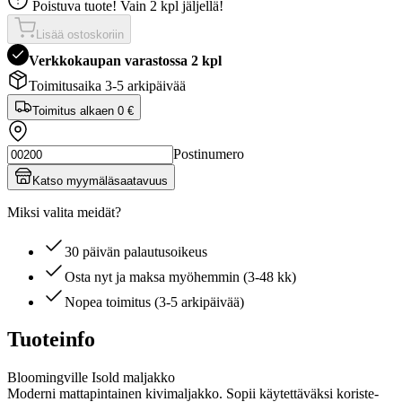
Poistuva tuote! Vain 2 kpl jäljellä!
Lisää ostoskoriin
Verkkokaupan varastossa 2 kpl
Toimitusaika 3-5 arkipäivää
Toimitus alkaen
0 €
Postinumero
Katso myymäläsaatavuus
Miksi valita meidät?
30 päivän palautusoikeus
Osta nyt ja maksa myöhemmin (3-48 kk)
Nopea toimitus (3-5 arkipäivää)
Tuoteinfo
Bloomingville Isold maljakko
Moderni mattapintainen kivimaljakko. Sopii käytettäväksi koriste-