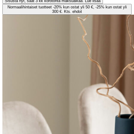
Sisusta nyt, saat 3 kk korotonta maksuaikaa. Lue lisää
Normaalihintaiset tuotteet -20% kun ostat yli 50 €, -25% kun ostat yli
300 €. Kts. ehdot