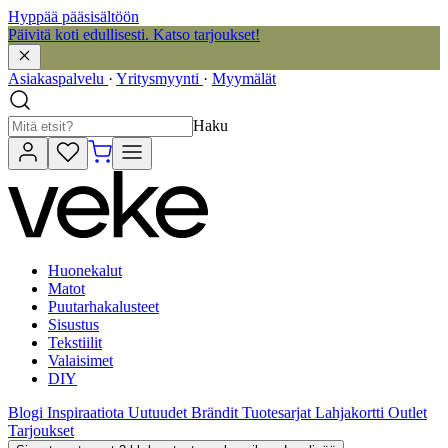
Hyppää pääsisältöön
Päivitä koti edullisesti. Katso tarjoukset!
Asiakaspalvelu
·
Yritysmyynti
·
Myymälät
Haku
Huonekalut
Matot
Puutarhakalusteet
Sisustus
Tekstiilit
Valaisimet
DIY
Blogi
Inspiraatiota
Uutuudet
Brändit
Tuotesarjat
Lahjakortti
Outlet
Tarjoukset