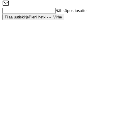
Sähköpostiosoite
Tilaa uutiskirje
Pieni hetki
Virhe