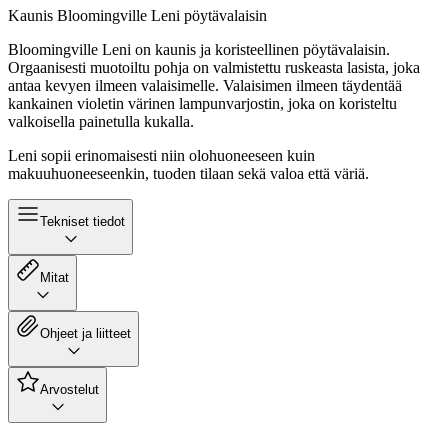
Kaunis Bloomingville Leni pöytävalaisin
Bloomingville Leni on kaunis ja koristeellinen pöytävalaisin.
Orgaanisesti muotoiltu pohja on valmistettu ruskeasta lasista, joka
antaa kevyen ilmeen valaisimelle. Valaisimen ilmeen täydentää
kankainen violetin värinen lampunvarjostin, joka on koristeltu
valkoisella painetulla kukalla.
Leni sopii erinomaisesti niin olohuoneeseen kuin
makuuhuoneeseenkin, tuoden tilaan sekä valoa että väriä.
Tekniset tiedot
Mitat
Ohjeet ja liitteet
Arvostelut