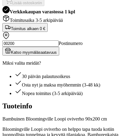
Lisää ostoskoriin
Verkkokaupan varastossa 1 kpl
Toimitusaika 3-5 arkipäivää
Toimitus alkaen
0 €
Postinumero
Katso myymäläsaatavuus
Miksi valita meidät?
30 päivän palautusoikeus
Osta nyt ja maksa myöhemmin (3-48 kk)
Nopea toimitus (3-5 arkipäivää)
Tuoteinfo
Bambuinen Bloomingville Loopi oviverho 90x200 cm
Bloomingville Loopi oviverho on helppo tapa tuoda kotiin
luonnollista tunnelmaa ja kevyttä tilanjakoa. Bamburenkaista