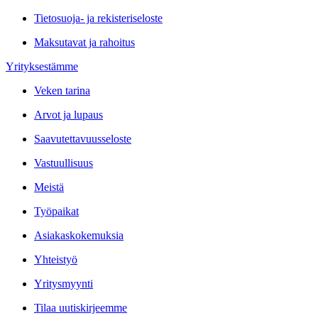
Tietosuoja- ja rekisteriseloste
Maksutavat ja rahoitus
Yrityksestämme
Veken tarina
Arvot ja lupaus
Saavutettavuusseloste
Vastuullisuus
Meistä
Työpaikat
Asiakaskokemuksia
Yhteistyö
Yritysmyynti
Tilaa uutiskirjeemme