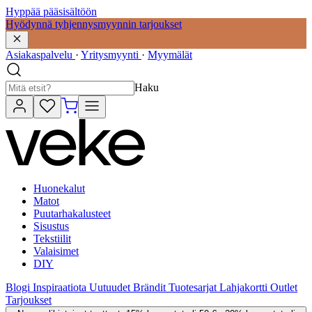
Hyppää pääsisältöön
Hyödynnä tyhjennysmyynnin tarjoukset
Asiakaspalvelu
·
Yritysmyynti
·
Myymälät
Haku
Huonekalut
Matot
Puutarhakalusteet
Sisustus
Tekstiilit
Valaisimet
DIY
Blogi
Inspiraatiota
Uutuudet
Brändit
Tuotesarjat
Lahjakortti
Outlet
Tarjoukset