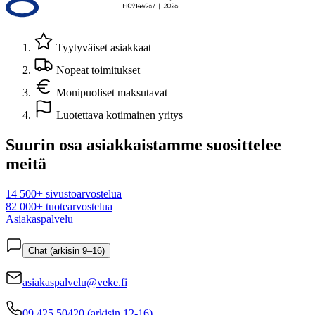
Tyytyväiset asiakkaat
Nopeat toimitukset
Monipuoliset maksutavat
Luotettava kotimainen yritys
Suurin osa asiakkaistamme suosittelee
meitä
14 500+ sivustoarvostelua
82 000+ tuotearvostelua
Asiakaspalvelu
Chat (arkisin 9–16)
asiakaspalvelu@veke.fi
09 425 50420 (arkisin 12-16)