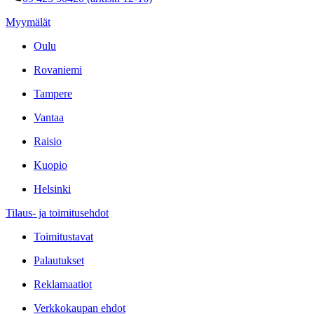
Myymälät
Oulu
Rovaniemi
Tampere
Vantaa
Raisio
Kuopio
Helsinki
Tilaus- ja toimitusehdot
Toimitustavat
Palautukset
Reklamaatiot
Verkkokaupan ehdot