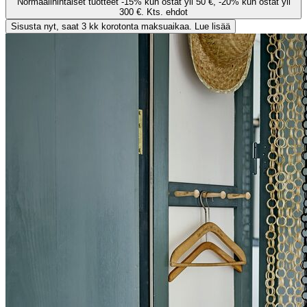
Normaalihintaiset tuotteet -15% kun ostat yli 50 €, -20% kun ostat yli
300 €. Kts. ehdot
Sisusta nyt, saat 3 kk korotonta maksuaikaa. Lue lisää