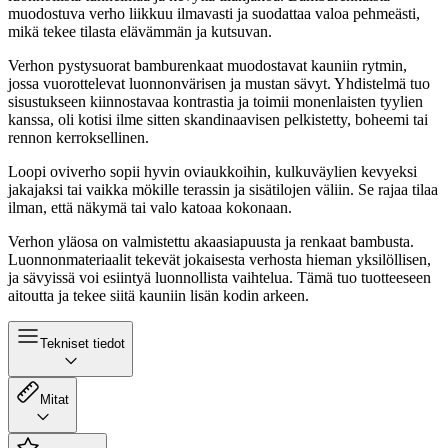
muodostuva verho liikkuu ilmavasti ja suodattaa valoa pehmeästi,
mikä tekee tilasta elävämmän ja kutsuvan.
Verhon pystysuorat bamburenkaat muodostavat kauniin rytmin,
jossa vuorottelevat luonnonvärisen ja mustan sävyt. Yhdistelmä tuo
sisustukseen kiinnostavaa kontrastia ja toimii monenlaisten tyylien
kanssa, oli kotisi ilme sitten skandinaavisen pelkistetty, boheemi tai
rennon kerroksellinen.
Loopi oviverho sopii hyvin oviaukkoihin, kulkuväylien kevyeksi
jakajaksi tai vaikka mökille terassin ja sisätilojen väliin. Se rajaa tilaa
ilman, että näkymä tai valo katoaa kokonaan.
Verhon yläosa on valmistettu akaasiapuusta ja renkaat bambusta.
Luonnonmateriaalit tekevät jokaisesta verhosta hieman yksilöllisen,
ja sävyissä voi esiintyä luonnollista vaihtelua. Tämä tuo tuotteeseen
aitoutta ja tekee siitä kauniin lisän kodin arkeen.
Tekniset tiedot
Mitat