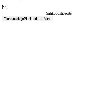
Sähköpostiosoite
Tilaa uutiskirje
Pieni hetki
Virhe