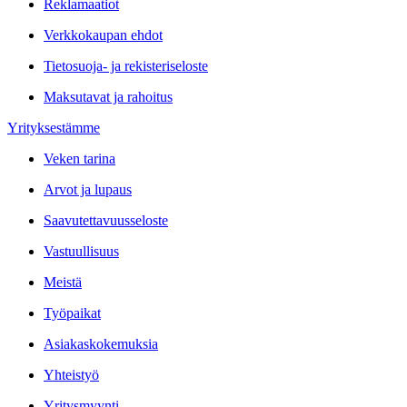
Reklamaatiot
Verkkokaupan ehdot
Tietosuoja- ja rekisteriseloste
Maksutavat ja rahoitus
Yrityksestämme
Veken tarina
Arvot ja lupaus
Saavutettavuusseloste
Vastuullisuus
Meistä
Työpaikat
Asiakaskokemuksia
Yhteistyö
Yritysmyynti