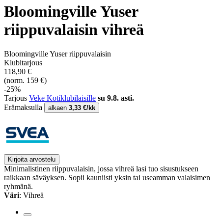
Bloomingville Yuser
riippuvalaisin vihreä
Bloomingville Yuser riippuvalaisin
Klubitarjous
118,90 €
(norm. 159 €)
-25%
Tarjous
Veke Kotiklubilaisille
su 9.8. asti.
Erämaksulla
alkaen
3,33 €/kk
Kirjoita arvostelu
Minimalistinen riippuvalaisin, jossa vihreä lasi tuo sisustukseen
raikkaan säväyksen. Sopii kauniisti yksin tai useamman valaisimen
ryhmänä.
Väri
: Vihreä