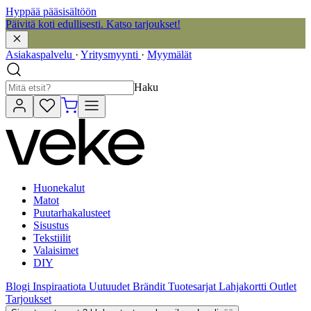
Hyppää pääsisältöön
Päivitä koti edullisesti. Katso tarjoukset!
Asiakaspalvelu
·
Yritysmyynti
·
Myymälät
Haku
Huonekalut
Matot
Puutarhakalusteet
Sisustus
Tekstiilit
Valaisimet
DIY
Blogi
Inspiraatiota
Uutuudet
Brändit
Tuotesarjat
Lahjakortti
Outlet
Tarjoukset