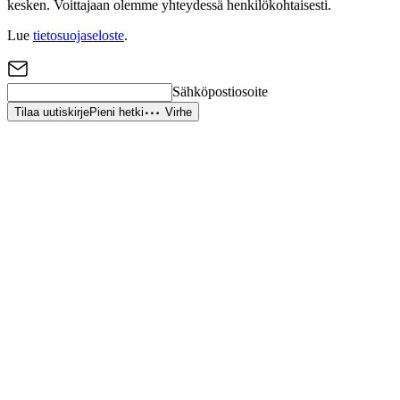
kesken. Voittajaan olemme yhteydessä henkilökohtaisesti.
Lue
tietosuojaseloste
.
Sähköpostiosoite
Tilaa uutiskirje
Pieni hetki
Virhe