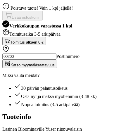
Poistuva tuote! Vain 1 kpl jäljellä!
Lisää ostoskoriin
Verkkokaupan varastossa 1 kpl
Toimitusaika 3-5 arkipäivää
Toimitus alkaen
0 €
Postinumero
Katso myymäläsaatavuus
Miksi valita meidät?
30 päivän palautusoikeus
Osta nyt ja maksa myöhemmin (3-48 kk)
Nopea toimitus (3-5 arkipäivää)
Tuoteinfo
Lasinen Bloomingville Yuser riippuvalaisin