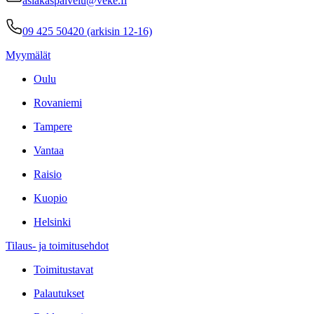
asiakaspalvelu@veke.fi
09 425 50420 (arkisin 12-16)
Myymälät
Oulu
Rovaniemi
Tampere
Vantaa
Raisio
Kuopio
Helsinki
Tilaus- ja toimitusehdot
Toimitustavat
Palautukset