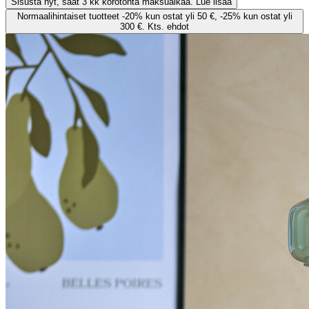
Sisusta nyt, saat 3 kk korotonta maksuaikaa. Lue lisää
Normaalihintaiset tuotteet -20% kun ostat yli 50 €, -25% kun ostat yli
300 €. Kts. ehdot