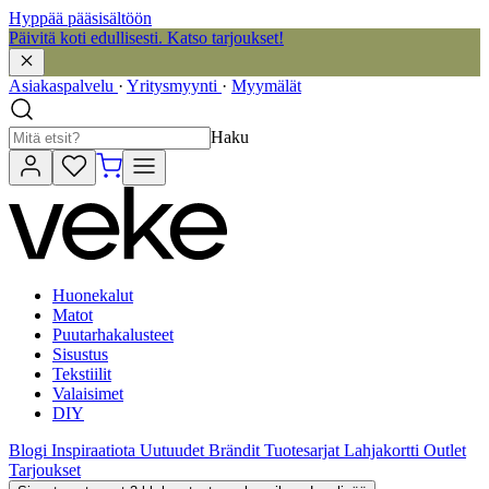
Hyppää pääsisältöön
Päivitä koti edullisesti. Katso tarjoukset!
Asiakaspalvelu
·
Yritysmyynti
·
Myymälät
Haku
Huonekalut
Matot
Puutarhakalusteet
Sisustus
Tekstiilit
Valaisimet
DIY
Blogi
Inspiraatiota
Uutuudet
Brändit
Tuotesarjat
Lahjakortti
Outlet
Tarjoukset