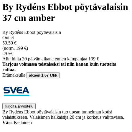
By Rydéns Ebbot pöytävalaisin
37 cm amber
By Rydéns Ebbot pöytävalaisin
Outlet
59,50 €
(norm. 199 €)
-70%
Alin hinta 30 päivän aikana ennen kampanjaa 199 €
Tarjous voimassa toistaiseksi tai niin kauan kuin tuotteita
riittää.
Erämaksulla
alkaen
1,67 €/kk
Kirjoita arvostelu
By Rydéns Ebbot pöytävalaisin tuo upean tunnelman kotisi
valaistukseen. Valaisimen halkaisija 20 cm ja korkeus valittavissa.
Väri
: Keltainen