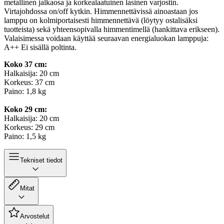
metallinen jalkaosa ja korkealaatuinen lasinen varjostin.
Virtajohdossa on/off kytkin. Himmennettävissä ainoastaan jos
lamppu on kolmiportaisesti himmennettävä (löytyy ostalisäksi
tuotteista) sekä yhteensopivalla himmentimellä (hankittava erikseen).
Valaisimessa voidaan käyttää seuraavan energialuokan lamppuja:
A++ Ei sisällä poltinta.
Koko 37 cm:
Halkaisija: 20 cm
Korkeus: 37 cm
Paino: 1,8 kg
Koko 29 cm:
Halkaisija: 20 cm
Korkeus: 29 cm
Paino: 1,5 kg
Tekniset tiedot
Mitat
Arvostelut