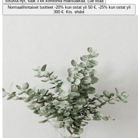
Sisusta nyt, saat 3 kk korotonta maksuaikaa. Lue lisää
Normaalihintaiset tuotteet -20% kun ostat yli 50 €, -25% kun ostat yli
300 €. Kts. ehdot