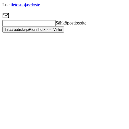
Lue
tietosuojaseloste
.
Sähköpostiosoite
Tilaa uutiskirje
Pieni hetki
Virhe