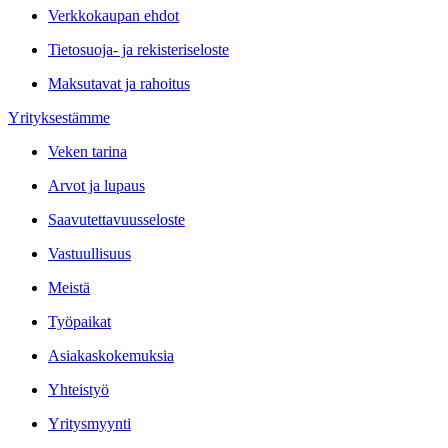
Verkkokaupan ehdot
Tietosuoja- ja rekisteriseloste
Maksutavat ja rahoitus
Yrityksestämme
Veken tarina
Arvot ja lupaus
Saavutettavuusseloste
Vastuullisuus
Meistä
Työpaikat
Asiakaskokemuksia
Yhteistyö
Yritysmyynti