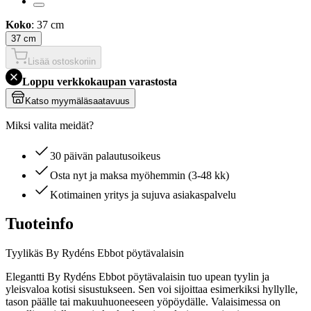
Koko
: 37 cm
37 cm
Lisää ostoskoriin
Loppu verkkokaupan varastosta
Katso myymäläsaatavuus
Miksi valita meidät?
30 päivän palautusoikeus
Osta nyt ja maksa myöhemmin (3-48 kk)
Kotimainen yritys ja sujuva asiakaspalvelu
Tuoteinfo
Tyylikäs By Rydéns Ebbot pöytävalaisin
Elegantti By Rydéns Ebbot pöytävalaisin tuo upean tyylin ja
yleisvaloa kotisi sisustukseen. Sen voi sijoittaa esimerkiksi hyllylle,
tason päälle tai makuuhuoneeseen yöpöydälle. Valaisimessa on