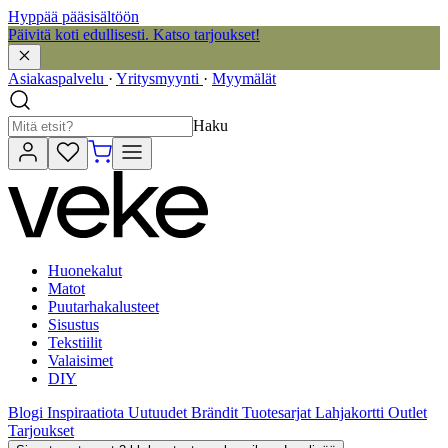
Hyppää pääsisältöön
Päivitä koti edullisesti. Katso tarjoukset!
Asiakaspalvelu
·
Yritysmyynti
·
Myymälät
Haku
Huonekalut
Matot
Puutarhakalusteet
Sisustus
Tekstiilit
Valaisimet
DIY
Blogi
Inspiraatiota
Uutuudet
Brändit
Tuotesarjat
Lahjakortti
Outlet
Tarjoukset