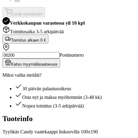
Lisää ostoskoriin
Verkkokaupan varastossa yli 10 kpl
Toimitusaika 3-5 arkipäivää
Toimitus alkaen
0 €
Postinumero
Katso myymäläsaatavuus
Miksi valita meidät?
30 päivän palautusoikeus
Osta nyt ja maksa myöhemmin (3-48 kk)
Nopea toimitus (3-5 arkipäivää)
Tuoteinfo
Tyylikäs Candy vaatekaappi liukuovilla 100x190