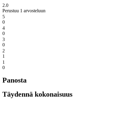
2.0
Perustuu 1 arvosteluun
5
0
4
0
3
0
2
1
1
0
Panosta
Täydennä kokonaisuus