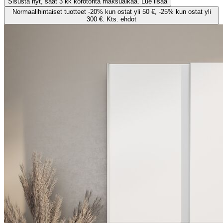
Sisusta nyt, saat 3 kk korotonta maksuaikaa. Lue lisää
Normaalihintaiset tuotteet -20% kun ostat yli 50 €, -25% kun ostat yli
300 €. Kts. ehdot