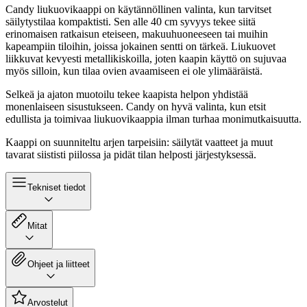
Candy liukuovikaappi on käytännöllinen valinta, kun tarvitset
säilytystilaa kompaktisti. Sen alle 40 cm syvyys tekee siitä
erinomaisen ratkaisun eteiseen, makuuhuoneeseen tai muihin
kapeampiin tiloihin, joissa jokainen sentti on tärkeä. Liukuovet
liikkuvat kevyesti metallikiskoilla, joten kaapin käyttö on sujuvaa
myös silloin, kun tilaa ovien avaamiseen ei ole ylimääräistä.
Selkeä ja ajaton muotoilu tekee kaapista helpon yhdistää
monenlaiseen sisustukseen. Candy on hyvä valinta, kun etsit
edullista ja toimivaa liukuovikaappia ilman turhaa monimutkaisuutta.
Kaappi on suunniteltu arjen tarpeisiin: säilytät vaatteet ja muut
tavarat siististi piilossa ja pidät tilan helposti järjestyksessä.
Tekniset tiedot
Mitat
Ohjeet ja liitteet
Arvostelut