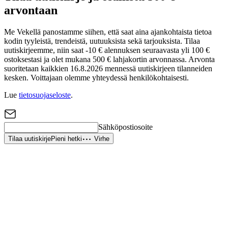
arvontaan
Me Vekellä panostamme siihen, että saat aina ajankohtaista tietoa
kodin tyyleistä, trendeistä, uutuuksista sekä tarjouksista. Tilaa
uutiskirjeemme, niin saat -10 € alennuksen seuraavasta yli 100 €
ostoksestasi ja olet mukana 500 € lahjakortin arvonnassa. Arvonta
suoritetaan kaikkien 16.8.2026 mennessä uutiskirjeen tilanneiden
kesken. Voittajaan olemme yhteydessä henkilökohtaisesti.
Lue
tietosuojaseloste
.
Sähköpostiosoite
Tilaa uutiskirje
Pieni hetki
Virhe