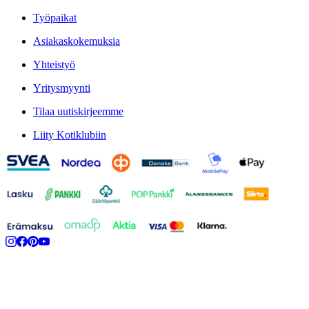
Työpaikat
Asiakaskokemuksia
Yhteistyö
Yritysmyynti
Tilaa uutiskirjeemme
Liity Kotiklubiin