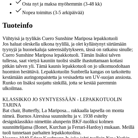
Osta nyt ja maksa myöhemmin (3-48 kk)
Nopea toimitus (3-5 arkipäivää)
Tuoteinfo
Viihtyisä ja tyylikäs Cuero Sunshine Mariposa lepakkotuoli
Jos haluat oleskella ulkona tyylillä, ja olet kyllästynyt siirtämään
tyynyjä ja huonekaluja sateensäilytykseen, tässä on ratkaisu sinulle;
Cuero Sunshine Mariposa lepakkotuoli. Tämän lisäksi talven
tullessa, saat vietyä kauniin tuolisi sisälle ihastuttamaan kotiasi
pitkän talven yli. Tämä kaunis lepakkotuoli on jo ulkomuodoltaan
huomion herättävä. Lepakkotuolin Sunbrella kangas on tarkoitettu
kestämään auringonpaistetta ja vesisadetta sen UV-suojan ansiosta.
Runko on lisäksi suojattu sinkillä, jotta se kestää paremmin
ulkoilmaa.
KLASSIKKO JO SYNTYESSÄÄN - LEPAKKOTUOLIN
TARINA
Bat chair, Butterfly, La Mariposa... rakkaalla lapsella on monta
nimeä. Buenos Airesissa suunniteltu ja v. 1938 esitelty
designklassikko nimettiin alunperin BKF-tuoliksi kolmen
suunnittelijansa (Bonet, Kurchan ja Ferrari-Hardoy) mukaan. Meillä
tuoli tunnetaan parhaiten lepakkotuolina.