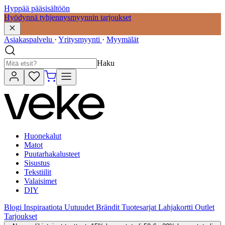
Hyppää pääsisältöön
Hyödynnä tyhjennysmyynnin tarjoukset
Asiakaspalvelu
·
Yritysmyynti
·
Myymälät
Haku
Huonekalut
Matot
Puutarhakalusteet
Sisustus
Tekstiilit
Valaisimet
DIY
Blogi
Inspiraatiota
Uutuudet
Brändit
Tuotesarjat
Lahjakortti
Outlet
Tarjoukset