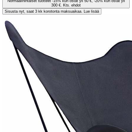
Normaalihintaiset tuotteet -15% kun ostat yli 50 €, -20% kun ostat yli
300 €. Kts. ehdot
Sisusta nyt, saat 3 kk korotonta maksuaikaa. Lue lisää