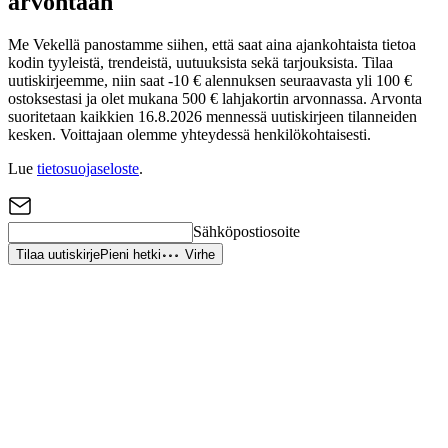
arvontaan
Me Vekellä panostamme siihen, että saat aina ajankohtaista tietoa
kodin tyyleistä, trendeistä, uutuuksista sekä tarjouksista. Tilaa
uutiskirjeemme, niin saat -10 € alennuksen seuraavasta yli 100 €
ostoksestasi ja olet mukana 500 € lahjakortin arvonnassa. Arvonta
suoritetaan kaikkien 16.8.2026 mennessä uutiskirjeen tilanneiden
kesken. Voittajaan olemme yhteydessä henkilökohtaisesti.
Lue
tietosuojaseloste
.
Sähköpostiosoite
Tilaa uutiskirje
Pieni hetki
Virhe