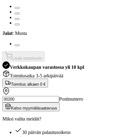
Jalat
: Musta
Lisää ostoskoriin
Verkkokaupan varastossa yli 10 kpl
Toimitusaika 3-5 arkipäivää
Toimitus alkaen
0 €
Postinumero
Katso myymäläsaatavuus
Miksi valita meidät?
30 päivän palautusoikeus