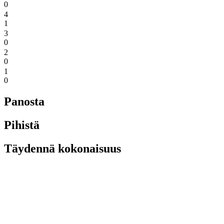
0
4
1
3
0
2
0
1
0
Panosta
Pihistä
Täydennä kokonaisuus