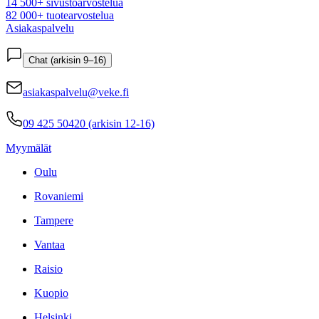
14 500+ sivustoarvostelua
82 000+ tuotearvostelua
Asiakaspalvelu
Chat (arkisin 9–16)
asiakaspalvelu@veke.fi
09 425 50420 (arkisin 12-16)
Myymälät
Oulu
Rovaniemi
Tampere
Vantaa
Raisio
Kuopio
Helsinki