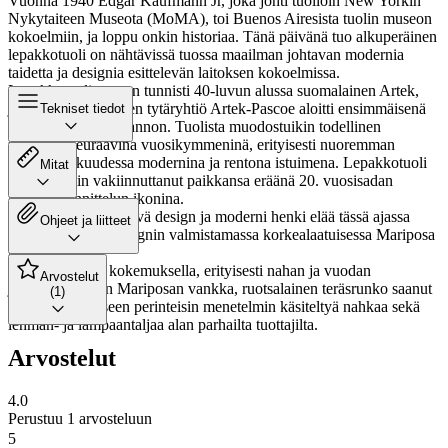
Vuonna 1940 Edgar Kaufmann Jr, joka johti tuolloin New Yorkin
Nykytaiteen Museota (MoMA), toi Buenos Airesista tuolin museon
kokoelmiin, ja loppu onkin historiaa. Tänä päivänä tuo alkuperäinen
lepakkotuoli on nähtävissä tuossa maailman johtavan modernia
taidetta ja designia esittelevän laitoksen kokoelmissa.
Lepakkotuolin arvon tunnisti 40-luvun alussa suomalainen Artek,
jonka amerikkalainen tytäryhtiö Artek-Pascoe aloitti ensimmäisenä
Tekniset tiedot
tuolin teollisen tuotannon. Tuolista muodostuikin todellinen
menestys seuraavina vuosikymmeninä, erityisesti nuoremman
polven keskuudessa modernina ja rentona istuimena. Lepakkotuoli
Mitat
on sittemmin vakiinnuttanut paikkansa eräänä 20. vuosisadan
kalustesuunnittelun ikonina.
Lepakkotuolin kestävä design ja moderni henki elää tässä ajassa
Ohjeet ja liitteet
vahvana Cuero Designin valmistamassa korkealaatuisessa Mariposa
tuolissa.
Cueron pitkällä kokemuksella, erityisesti nahan ja vuodan
Arvostelut
jalostuksessa, on Mariposan vankka, ruotsalainen teräsrunko saanut
(1)
istuinverhoilukseen perinteisin menetelmin käsiteltyä nahkaa sekä
lehmän- ja lampaantaljaa alan parhailta tuottajilta.
Arvostelut
4.0
Perustuu 1 arvosteluun
5