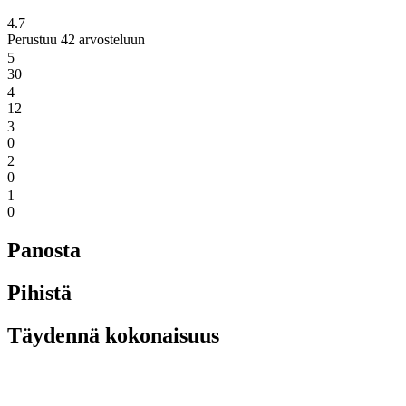
4.7
Perustuu 42 arvosteluun
5
30
4
12
3
0
2
0
1
0
Panosta
Pihistä
Täydennä kokonaisuus