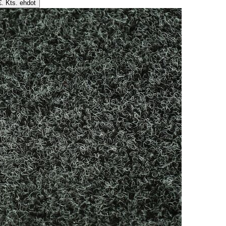
€. Kts. ehdot