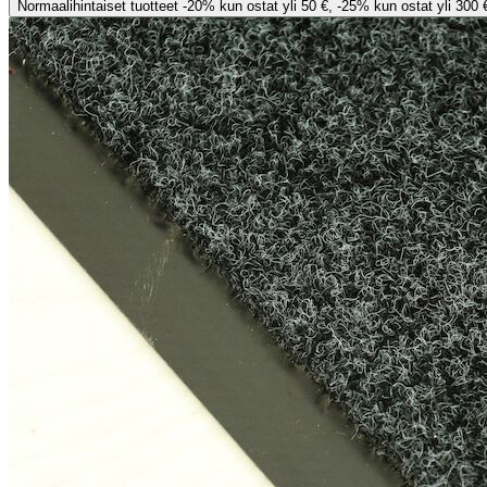
Normaalihintaiset tuotteet -20% kun ostat yli 50 €, -25% kun ostat yli 300 