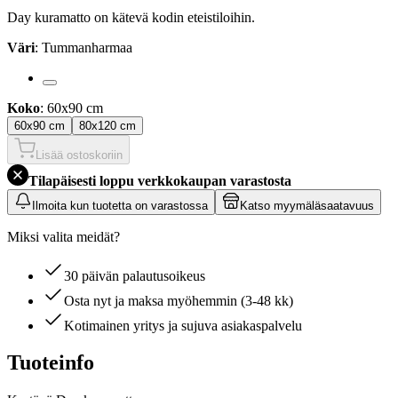
Day kuramatto on kätevä kodin eteistiloihin.
Väri
: Tummanharmaa
Koko
: 60x90 cm
60x90 cm
80x120 cm
Lisää ostoskoriin
Tilapäisesti loppu verkkokaupan varastosta
Ilmoita kun tuotetta on varastossa
Katso myymäläsaatavuus
Miksi valita meidät?
30 päivän palautusoikeus
Osta nyt ja maksa myöhemmin (3-48 kk)
Kotimainen yritys ja sujuva asiakaspalvelu
Tuoteinfo