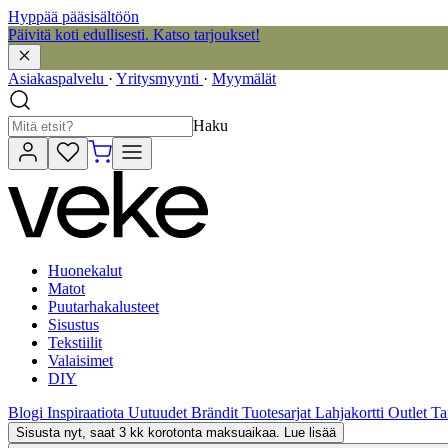
Hyppää pääsisältöön
Päivitä koti edullisesti. Katso tarjoukset!
Asiakaspalvelu
·
Yritysmyynti
·
Myymälät
Haku
Huonekalut
Matot
Puutarhakalusteet
Sisustus
Tekstiilit
Valaisimet
DIY
Blogi
Inspiraatiota
Uutuudet
Brändit
Tuotesarjat
Lahjakortti
Outlet
Ta
Sisusta nyt, saat 3 kk korotonta maksuaikaa. Lue lisää