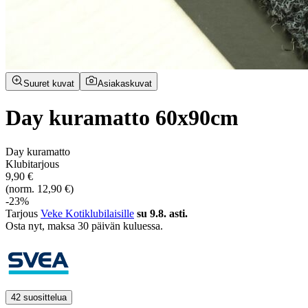
Suuret kuvat
Asiakaskuvat
Day kuramatto 60x90cm
Day kuramatto
Klubitarjous
9,90 €
(norm. 12,90 €)
-23%
Tarjous
Veke Kotiklubilaisille
su 9.8. asti.
Osta nyt, ­maksa 30 päivän kuluessa.
42 suosittelua