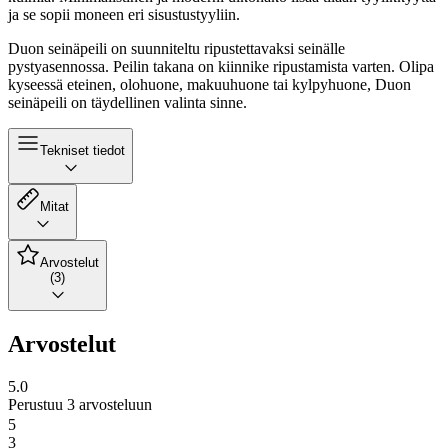
ja se sopii moneen eri sisustustyyliin.
Duon seinäpeili on suunniteltu ripustettavaksi seinälle
pystyasennossa. Peilin takana on kiinnike ripustamista varten. Olipa
kyseessä eteinen, olohuone, makuuhuone tai kylpyhuone, Duon
seinäpeili on täydellinen valinta sinne.
Tekniset tiedot
Mitat
Arvostelut
(3)
Arvostelut
5.0
Perustuu 3 arvosteluun
5
3