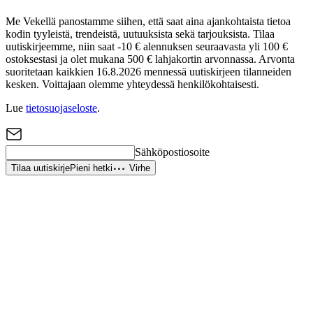
Me Vekellä panostamme siihen, että saat aina ajankohtaista tietoa
kodin tyyleistä, trendeistä, uutuuksista sekä tarjouksista. Tilaa
uutiskirjeemme, niin saat -10 € alennuksen seuraavasta yli 100 €
ostoksestasi ja olet mukana 500 € lahjakortin arvonnassa. Arvonta
suoritetaan kaikkien 16.8.2026 mennessä uutiskirjeen tilanneiden
kesken. Voittajaan olemme yhteydessä henkilökohtaisesti.
Lue
tietosuojaseloste
.
Sähköpostiosoite
Tilaa uutiskirje
Pieni hetki
Virhe