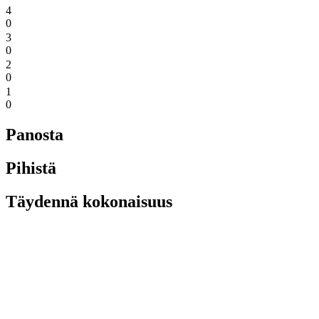
4
0
3
0
2
0
1
0
Panosta
Pihistä
Täydennä kokonaisuus