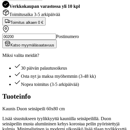
Verkkokaupan varastossa yli 10 kpl
Toimitusaika 3-5 arkipäivää
Toimitus alkaen
0 €
Postinumero
Katso myymäläsaatavuus
Miksi valita meidät?
30 päivän palautusoikeus
Osta nyt ja maksa myöhemmin (3-48 kk)
Nopea toimitus (3-5 arkipäivää)
Tuoteinfo
Kaunis Duon seinäpeili 60x80 cm
Lisää sisustukseen tyylikkyyttä kauniilla seinäpeilillä. Duon
seinäpeilin musta alumiininen kehys korostaa peilin pyöristettyjä
kulmia. Minimalistinen ja moderni ulkonäkö lisää tilaan tyylikkyyttä