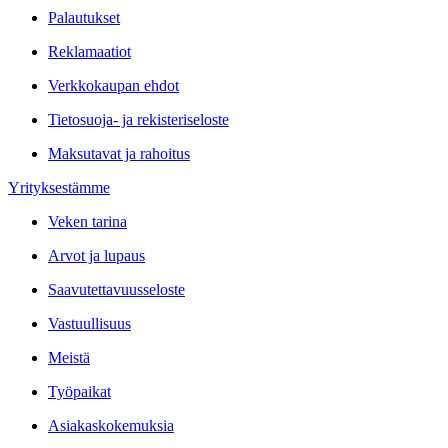
Palautukset
Reklamaatiot
Verkkokaupan ehdot
Tietosuoja- ja rekisteriseloste
Maksutavat ja rahoitus
Yrityksestämme
Veken tarina
Arvot ja lupaus
Saavutettavuusseloste
Vastuullisuus
Meistä
Työpaikat
Asiakaskokemuksia