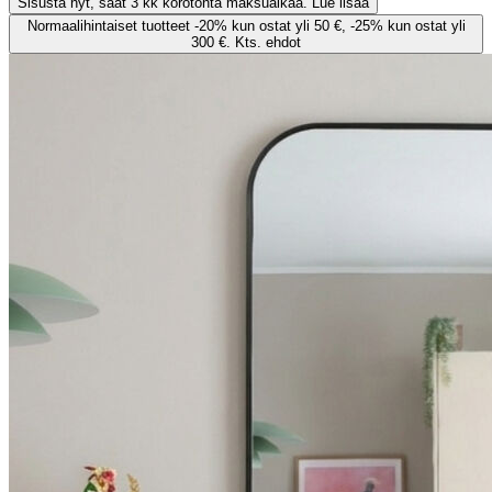
Sisusta nyt, saat 3 kk korotonta maksuaikaa. Lue lisää
Normaalihintaiset tuotteet -20% kun ostat yli 50 €, -25% kun ostat yli
300 €. Kts. ehdot