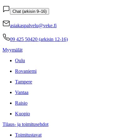
Chat (arkisin 9–16)
asiakaspalvelu@veke.fi
09 425 50420 (arkisin 12-16)
Myymälät
Oulu
Rovaniemi
Tampere
Vantaa
Raisio
Kuopio
Tilaus- ja toimitusehdot
Toimitustavat