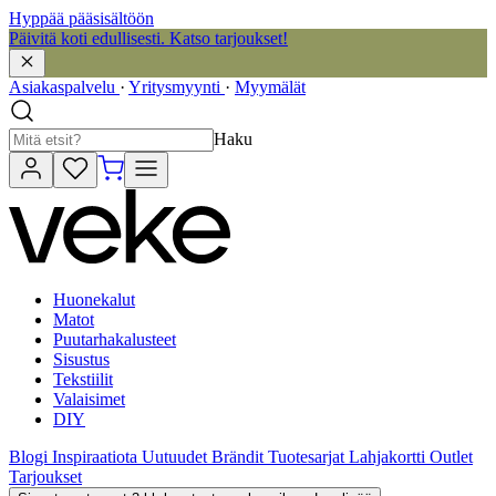
Hyppää pääsisältöön
Päivitä koti edullisesti. Katso tarjoukset!
Asiakaspalvelu
·
Yritysmyynti
·
Myymälät
Haku
Huonekalut
Matot
Puutarhakalusteet
Sisustus
Tekstiilit
Valaisimet
DIY
Blogi
Inspiraatiota
Uutuudet
Brändit
Tuotesarjat
Lahjakortti
Outlet
Tarjoukset