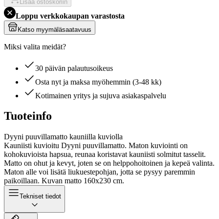
Lisää ostoskoriin
Loppu verkkokaupan varastosta
Katso myymäläsaatavuus
Miksi valita meidät?
30 päivän palautusoikeus
Osta nyt ja maksa myöhemmin (3-48 kk)
Kotimainen yritys ja sujuva asiakaspalvelu
Tuoteinfo
Dyyni puuvillamatto kauniilla kuviolla
Kauniisti kuvioitu Dyyni puuvillamatto. Maton kuviointi on
kohokuvioista hapsua, reunaa koristavat kauniisti solmitut tasselit.
Matto on ohut ja kevyt, joten se on helppohoitoinen ja kepeä valinta.
Maton alle voi lisätä liukuestepohjan, jotta se pysyy paremmin
paikoillaan. Kuvan matto 160x230 cm.
Tekniset tiedot