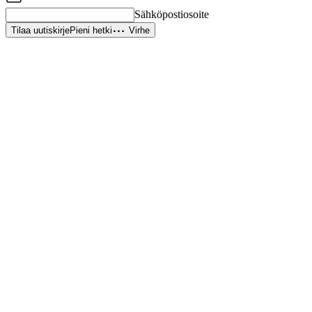
Sähköpostiosoite
Tilaa uutiskirje
Pieni hetki
Virhe