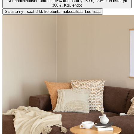
Normaalihintaiset tuotteet -15% kun ostat yli 50 €, -20% kun ostat yli
300 €. Kts. ehdot
Sisusta nyt, saat 3 kk korotonta maksuaikaa. Lue lisää