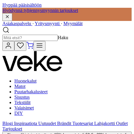
Hyppää pääsisältöön
Hyödynnä tyhjennysmyynnin tarjoukset
Asiakaspalvelu
·
Yritysmyynti
·
Myymälät
Haku
Huonekalut
Matot
Puutarhakalusteet
Sisustus
Tekstiilit
Valaisimet
DIY
Blogi
Inspiraatiota
Uutuudet
Brändit
Tuotesarjat
Lahjakortti
Outlet
Tarjoukset